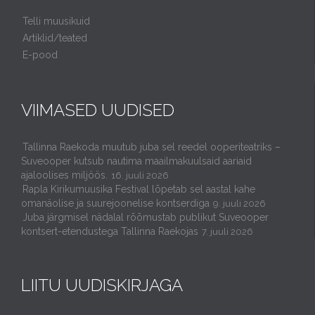
Telli muusikuid
Artiklid/teated
E-pood
VIIMASED UUDISED
Tallinna Raekoda muutub juba sel reedel ooperiteatriks –
Suveooper kutsub nautima maailmakuulsaid aariaid
ajaloolises miljöös.
16. juuli 2026
Rapla Kirikumuusika Festival lõpetab sel aastal kahe
omanäolise ja suurejoonelise kontserdiga
9. juuli 2026
Juba järgmisel nädalal rõõmustab publikut Suveooper
kontsert-etendustega Tallinna Raekojas
7. juuli 2026
LIITU UUDISKIRJAGA