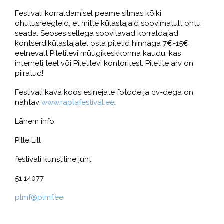
Festivali korraldamisel peame silmas kõiki
ohutusreegleid, et mitte külastajaid soovimatult ohtu
seada. Seoses sellega soovitavad korraldajad
kontserdikülastajatel osta piletid hinnaga 7€-15€
eelnevalt Piletilevi müügikeskkonna kaudu, kas
interneti teel või Piletilevi kontoritest. Piletite arv on
piiratud!
Festivali kava koos esinejate fotode ja cv-dega on
nähtav
www.raplafestival.ee
.
Lähem info:
Pille Lill
festivali kunstiline juht
51 14077
plmf@plmf.ee