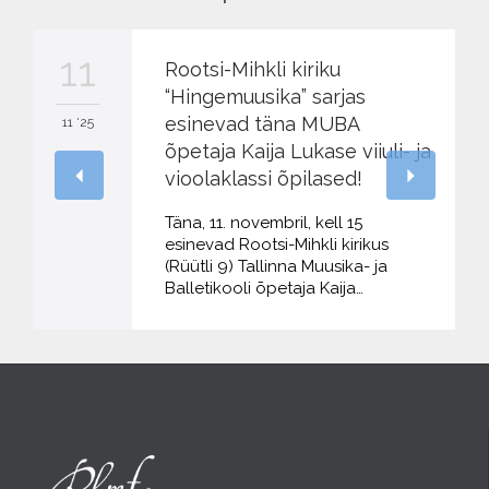
11
Rootsi-Mihkli kiriku
“Hingemuusika” sarjas
esinevad täna MUBA
11 '25
õpetaja Kaija Lukase viiuli- ja
vioolaklassi õpilased!
Täna, 11. novembril, kell 15
esinevad Rootsi-Mihkli kirikus
(Rüütli 9) Tallinna Muusika- ja
Balletikooli õpetaja Kaija…