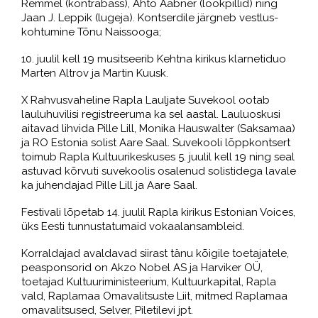
Remmel (kontrabass), Ahto Aabner (löökpillid) ning
Jaan J. Leppik (lugeja). Kontserdile järgneb vestlus-
kohtumine Tõnu Naissooga;
10. juulil kell 19 musitseerib Kehtna kirikus klarnetiduo
Marten Altrov ja Martin Kuusk.
X Rahvusvaheline Rapla Lauljate Suvekool ootab
lauluhuvilisi registreeruma ka sel aastal. Lauluoskus
i
aitavad lihvida Pille Lill, Monika Hauswalter (Saksamaa)
ja RO Estonia solist Aare Saal. Suvekooli lõppkontsert
toimub Rapla Kultuurikeskuses 5. juulil kell 19 ning seal
astuvad kõrvuti suvekoolis osalenud solistidega lavale
ka juhendajad Pille Lill ja Aare Saal.
Festivali lõpetab 14. juulil Rapla kirikus Estonian Voices,
üks Eesti tunnustatumaid vokaalansambleid.
Korraldajad avaldavad siirast tänu kõigile toetajatele,
peasponsorid on Akzo Nobel AS ja Harviker OÜ,
toetajad Kultuuriministeerium, Kultuurkapital, Rapla
vald, Raplamaa Omavalitsuste Liit, mitmed Raplamaa
omavalitsused, Selver, Piletilevi jpt.