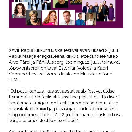
XXVIII Rapla Kirikumuusika festival avab uksed 2. juulil
Rapla Maarja-Magdaleena kirikus, ettekandele tuleb
Arvo Pärdi ja Pärt Uusbergi looming. 12. juulil toimuval
lõppkontserdil on laval Estonian Voices ja Kadri
Voorand. Festivali korraldajaks on Muusikute fond
PLMF.
“Oli palju kahtlusi, kas sel aastal saab festival üldse
toimu
d
a”, ütleb festivali kunstiline juht Pille Lill ja lisab
:
“vaatamata kõigele on Eesti suurepärased muusikud,
muusikakollektiivid ja pühakojad andnud nõusoleku
ning ootame publikut 2.-12. juulini saama taaskord osa
kõrgetasemelistest kontsertidest”.
Avakontserdil Pärt&Pärt esineb Rapla kirikus 2. juulil