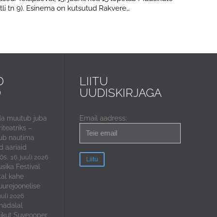
tli tn 9). Esinema on kutsutud Rakvere…
D
LIITU
D
UUDISKIRJAGA
Email aadress:
da muutub juba
iteatriks –
ub nautima
 aariaid
ös.
16. juuli 2026
sika Festival
tal kahe
uurejoonelise
uuli 2026
nädalal
ikut Suveooper