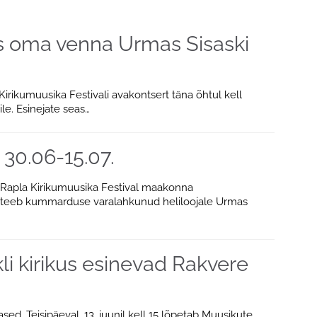
des oma venna Urmas Sisaski
Kirikumuusika Festivali avakontsert täna õhtul kell
e. Esinejate seas…
 30.06-15.07.
XXI Rapla Kirikumuusika Festival maakonna
kus teeb kummarduse varalahkunud heliloojale Urmas
i kirikus esinevad Rakvere
d. Teisipäeval, 13. juunil kell 15 lõpetab Muusikute