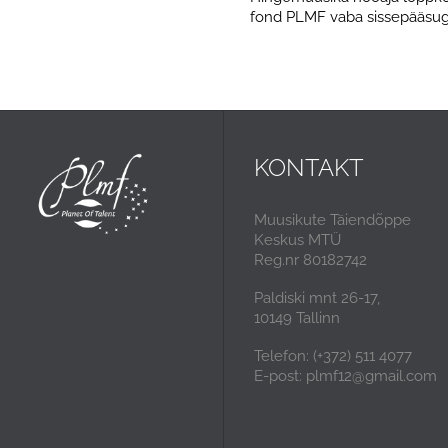
fond PLMF vaba sissepääsuga 
KONTAKT
Muusikute Täiendõppe
Keskus MTÜ
Reg.nr 80182742
Paldiski mnt 26-17,
10149 Tallinn
Telefon: (+372) 511 4077
E-post: plmf12@gmail.com