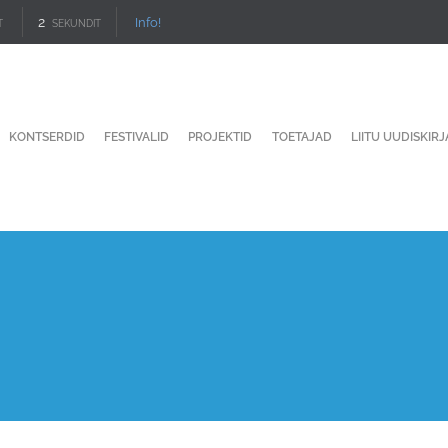
2
Info!
T
SEKUNDIT
KONTSERDID
FESTIVALID
PROJEKTID
TOETAJAD
LIITU UUDISKIR