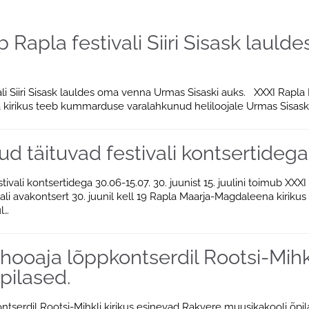
 Rapla festivali Siiri Sisask laul
li Siiri Sisask lauldes oma venna Urmas Sisaski auks. XXXI Rapla 
kirikus teeb kummarduse varalahkunud heliloojale Urmas Sisaskil
d täituvad festivali kontsertidega
tivali kontsertidega 30.06-15.07. 30. juunist 15. juulini toimub X
vali avakontsert 30. juunil kell 19 Rapla Maarja-Magdaleena kiri
l…
ooaja lõppkontserdil Rootsi-Mihkl
pilased.
serdil Rootsi-Mihkli kirikus esinevad Rakvere muusikakooli õpilase