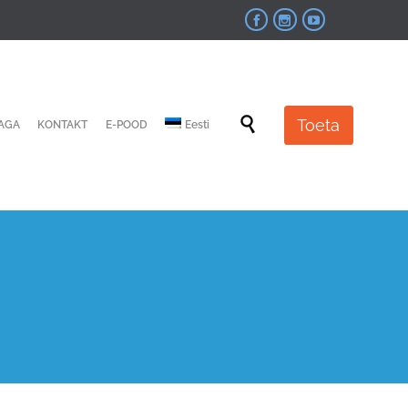



Skip

Toeta
JAGA
KONTAKT
E-POOD
Eesti
to
content