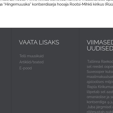
“Hingemuusika” kontserdisarja hooaja Rootsi-Mihkli kirikus (Rüü
VAATA LISAKS
VIIMASE
UUDISE
Telli muusikuid
Tallinna Raeko
Artiklid/teated
sel reedel ooper
E-pood
Suveooper kuts
maailmakuulsaid
ajaloolises miljö
Rapla Kirikumuu
lõpetab sel aas
omanäolise ja s
kontserdiga
9. j
Juba järgmisel 
rõõmustab publ