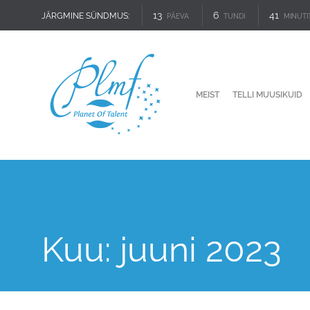
13
6
41
JÄRGMINE SÜNDMUS:
PÄEVA
TUNDI
MINUTI
MEIST
TELLI MUUSIKUID
Kuu:
juuni 2023