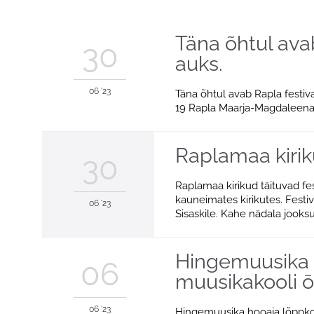
Täna õhtul avab
30
auks.
06 '23
Täna õhtul avab Rapla festiva
19 Rapla Maarja-Magdaleena 
Raplamaa kiriku
30
Raplamaa kirikud täituvad fes
kauneimates kirikutes. Festi
06 '23
Sisaskile. Kahe nädala jooksu
Hingemuusika h
06
muusikakooli õ
06 '23
Hingemuusika hooaja lõppkont