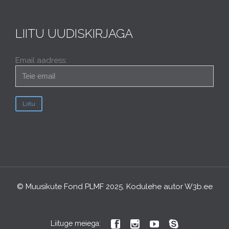
LIITU UUDISKIRJAGA
Email aadress:
© Muusikute Fond PLMF 2025. Kodulehe autor
W3b.ee




Liituge meiega: