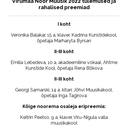
Virumaa Noor Muusik 2022 tulemused ja
rahalised preemiad
I koht
Veronika Balakar, 15 a, klaver, Kadrina Kunstidekool,
õpetaja Marharyta Byrsan
II-III koht
Emilia Lebedeva, 10 a, akadeemiline vokaal, Ahtme
Kunstide Kool, õpetaja Rena Bõkova
II-III koht
Georgi Samarski, 14 a, kitarr, Jõhvi Muusikakool,
õpetaja Inga Tagirova
Kõige noorema osaleja eripreemia:
Keitrin Peetso, 9 a, klaver, Viru-Nigula valla
muusikakool