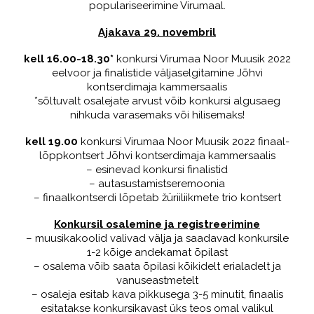
populariseerimine Virumaal.
Ajakava 29. novembril
kell 16.00-18.30*
konkursi Virumaa Noor Muusik 2022
eelvoor ja finalistide väljaselgitamine Jõhvi
kontserdimaja kammersaalis
*sõltuvalt osalejate arvust võib konkursi algusaeg
nihkuda varasemaks või hilisemaks!
kell 19.00
konkursi Virumaa Noor Muusik 2022 finaal-
lõppkontsert Jõhvi kontserdimaja kammersaalis
– esinevad konkursi finalistid
– autasustamistseremoonia
– finaalkontserdi lõpetab žüriiliikmete trio kontsert
Konkursil osalemine ja registreerimine
– muusikakoolid valivad välja ja saadavad konkursile
1-2 kõige andekamat õpilast
– osalema võib saata õpilasi kõikidelt erialadelt ja
vanuseastmetelt
– osaleja esitab kava pikkusega 3-5 minutit, finaalis
esitatakse konkursikavast üks teos omal valikul