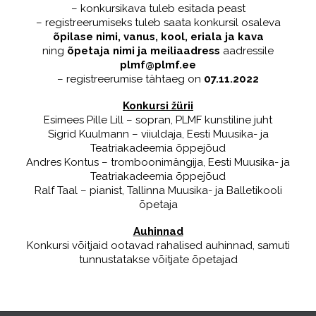
– konkursikava tuleb esitada peast
– registreerumiseks tuleb saata konkursil osaleva
õpilase nimi, vanus, kool, eriala ja kava
ning
õpetaja nimi ja meiliaadress
aadressile
plmf@plmf.ee
– registreerumise tähtaeg on
07.11.2022
Konkursi žürii
Esimees Pille Lill – sopran, PLMF kunstiline juht
Sigrid Kuulmann – viiuldaja, Eesti Muusika- ja
Teatriakadeemia õppejõud
Andres Kontus – tromboonimängija, Eesti Muusika- ja
Teatriakadeemia õppejõud
Ralf Taal – pianist, Tallinna Muusika- ja Balletikooli
õpetaja
Auhinnad
Konkursi võitjaid ootavad rahalised auhinnad, samuti
tunnustatakse võitjate õpetajad