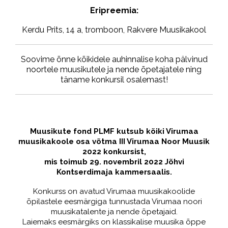
Eripreemia:
Kerdu Prits, 14 a, tromboon, Rakvere Muusikakool
Soovime õnne kõikidele auhinnalise koha pälvinud
noortele muusikutele ja nende õpetajatele ning
täname konkursil osalemast!
Muusikute fond PLMF kutsub kõiki Virumaa
muusikakoole osa võtma III Virumaa Noor Muusik
2022 konkursist,
mis toimub 29. novembril 2022 Jõhvi
Kontserdimaja kammersaalis.
Konkurss on avatud Virumaa muusikakoolide
õpilastele eesmärgiga tunnustada Virumaa noori
muusikatalente ja nende õpetajaid.
Laiemaks eesmärgiks on klassikalise muusika õppe