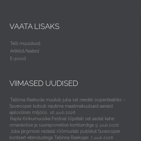
VAATA LISAKS
Telli muusikuid
Artiklid/teated
E-pood
VIIMASED UUDISED
Tallinna Raekoda muutub juba sel reedel ooperiteatriks –
Suveooper kutsub nautima maailmakuulsaid aariaid
ajaloolises miljöös.
16. juuli 2026
Rapla Kirikumuusika Festival lõpetab sel aastal kahe
omanäolise ja suurejoonelise kontserdiga
9. juuli 2026
Juba järgmisel nädalal rõõmustab publikut Suveooper
kontsert-etendustega Tallinna Raekojas
7. juuli 2026