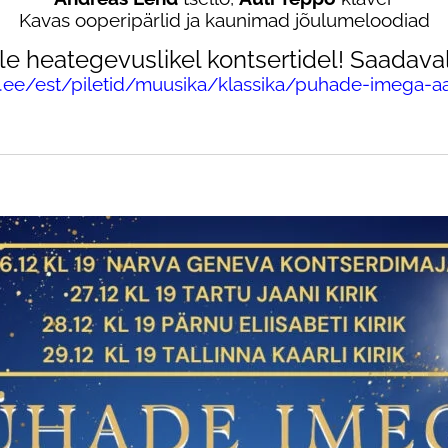
Kavas ooperipärlid ja kaunimad jõulumeloodiad
ale heategevuslikel kontsertidel! Saadaval 
vi.ee/est/piletid/muusika/klassika/puhade-imega-