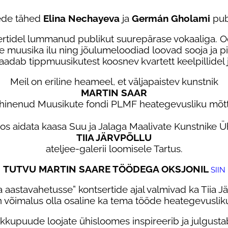
tede tähed
Elina Nechayeva
ja
Germán Gholami
publ
sertidel lummanud publikut suurepärase vokaaliga. O
ise muusika ilu ning jõulumeloodiad loovad sooja ja p
aadab tippmuusikutest koosnev kvartett keelpillidel j
Meil on eriline heameel, et väljapaistev kunstnik
MARTIN SAAR
hinenud Muusikute fondi PLMF heategevusliku mõt
s aidata kaasa Suu ja Jalaga Maalivate Kunstnike Ü
TIIA JÄRVPÕLLU
ateljee-galerii loomisele Tartus.
TUTVU MARTIN SAARE TÖÖDEGA OKSJONIL
SIIN
aastavahetusse” kontsertide ajal valmivad ka Tiia Jä
n võimalus olla osaline ka tema tööde heategevuslikul
okkupuude loojate ühisloomes inspireerib ja julgusta