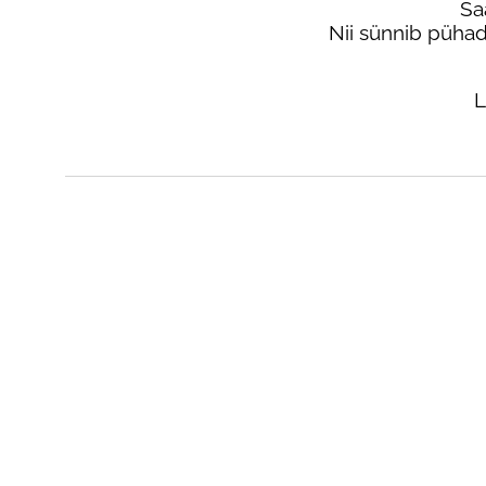
Sa
Nii sünnib püha
L