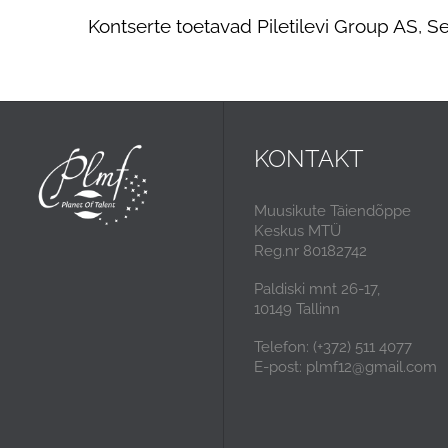
Kontserte toetavad Piletilevi Group AS, S
KONTAKT
Muusikute Täiendõppe
Keskus MTÜ
Reg.nr 80182742
Paldiski mnt 26-17,
10149 Tallinn
Telefon: (+372) 511 4077
E-post: plmf12@gmail.com