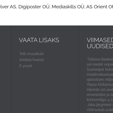
elver AS, Digiposter OÜ, Mediaskills OÜ, AS Orient Of
VAATA LISAKS
VIIMASE
UUDISE
Telli muusikuid
Tallinna Raeko
Artiklid/teated
sel reedel ooper
E-pood
Suveooper kuts
maailmakuulsaid
ajaloolises miljö
Rapla Kirikumuu
lõpetab sel aas
omanäolise ja s
kontserdiga
9. j
Juba järgmisel 
rõõmustab publ