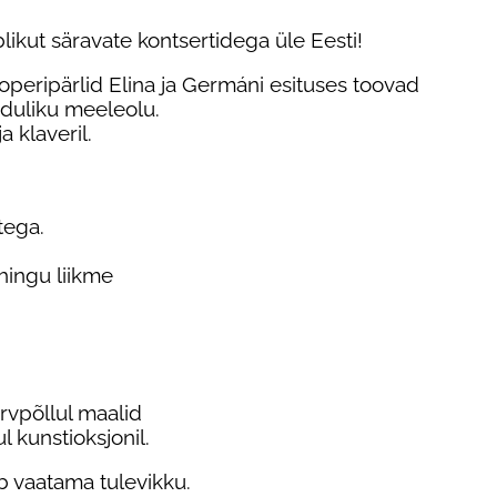
ikut säravate kontsertidega üle Eesti!
operipärlid Elina ja Germáni esituses toovad
iduliku meeleolu.
a klaveril.
tega.
hingu liikme
rvpõllul maalid
 kunstioksjonil.
b vaatama tulevikku.