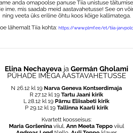
ame anda omapoolse panuse Tiia unistuse täitumise
de ime, mis saadab meid aastavahetusse!
See on või
ning veeta üks eriline õhtu koos kõige kallimatega.
oe lähemalt Tiia kohta:
https://www.plmf.ee/et/tiia-jarvpol
Elina Nechayeva
ja
Germán Gholami
PÜHADE IMEGA AASTAVAHETUSSE
N 26.12 kl 19
Narva Geneva Kontserdimaja
R 27.12 kl 19
Tartu Jaani
kirik
L 28.12 kl 19
Pärnu Eliisabeti kirik
P 29.12 kl 19
Tallinna Kaarli kirik
Kvartett koosseisus:
Maria Goršenina
viiul,
Ann
Meeta Teppo
viiul
Andreas Lend
tšello,
Auli Teppo
klaver