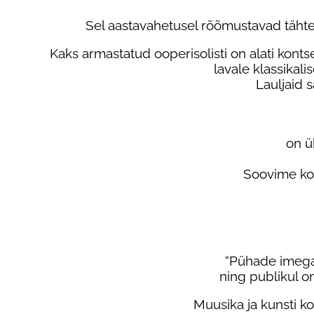
Sel aastavahetusel rõõmustavad täh
Kaks armastatud ooperisolisti on alati kont
lavale klassikal
Lauljaid s
on ü
Soovime koo
“Pühade imega 
ning publikul o
Muusika ja kunsti k