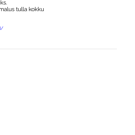
ks.
malus tulla kokku
d/