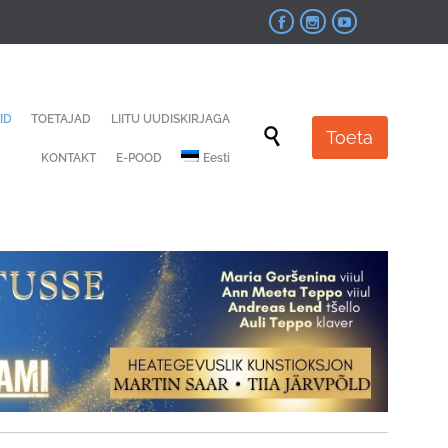



Skip
ID
TOETAJAD
LIITU UUDISKIRJAGA
to

Toeta
content
KONTAKT
E-POOD
Eesti