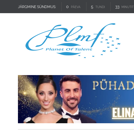
0
5
33
JÄRGMINE SÜNDMUS:
PÄEVA
TUNDI
MINUTIT