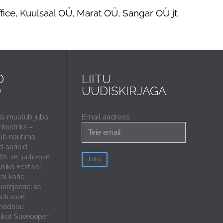
fice, Kuulsaal OÜ, Marat OÜ, Sangar OÜ jt.
D
LIITU
D
UUDISKIRJAGA
Email aadress:
da muutub juba
iteatriks –
ub nautima
 aariaid
ös.
16. juuli 2026
sika Festival
tal kahe
uurejoonelise
uuli 2026
nädalal
ikut Suveooper