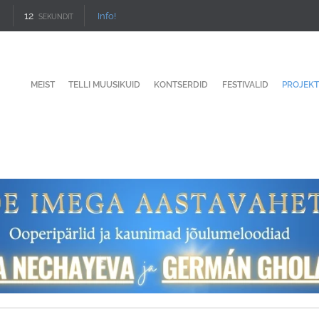
11
Info!
SEKUNDIT
MEIST
TELLI MUUSIKUID
KONTSERDID
FESTIVALID
PROJEKT