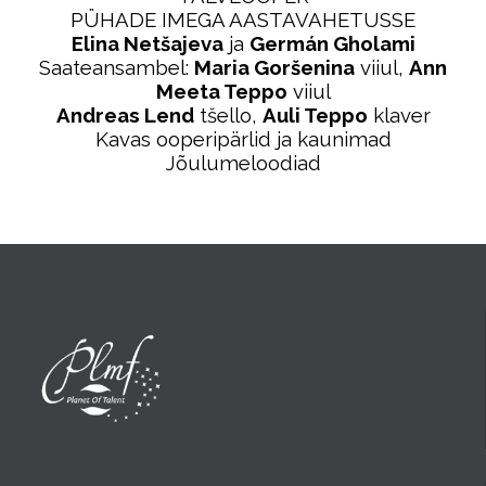
PÜHADE IMEGA AASTAVAHETUSSE
Elina Netšajeva
ja
Germán Gholami
Saateansambel:
Maria Goršenina
viiul,
Ann
Meeta Teppo
viiul
Andreas Lend
tšello,
Auli Teppo
klaver
Kavas ooperipärlid ja kaunimad
Jõulumeloodiad