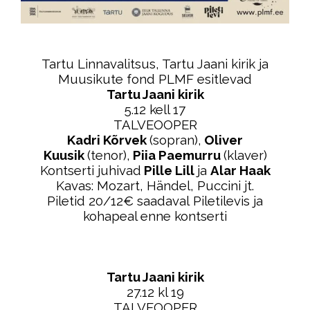
Tartu Linnavalitsus, Tartu Jaani kirik ja
Muusikute fond PLMF esitlevad
Tartu Jaani kirik
5.12 kell 17
TALVEOOPER
Kadri Kõrvek
(sopran),
Oliver
Kuusik
(tenor),
Piia Paemurru
(klaver)
Kontserti juhivad
Pille Lill
ja
Alar Haak
Kavas: Mozart, Händel, Puccini jt.
Piletid 20/12€ saadaval Piletilevis ja
kohapeal enne kontserti
Tartu Jaani kirik
27.12 kl 19
TALVEOOPER