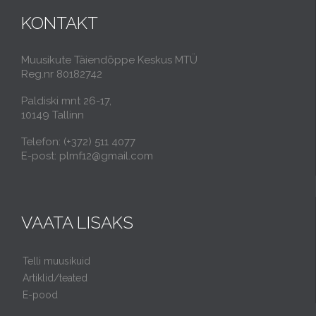
KONTAKT
Muusikute Täiendõppe Keskus MTÜ
Reg.nr 80182742
Paldiski mnt 26-17,
10149 Tallinn
Telefon: (+372) 511 4077
E-post: plmf12@gmail.com
VAATA LISAKS
Telli muusikuid
Artiklid/teated
E-pood