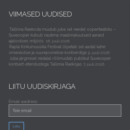
VIIMASED UUDISED
Tallinna Raekoda muutub juba sel reedel ooperiteatriks –
Suveooper kutsub nautima maailmakuulsaid aariaid
ajaloolises miljöös.
16. juuli 2026
Rapla Kirikumuusika Festival lõpetab sel aastal kahe
omanäolise ja suurejoonelise kontserdiga
9. juuli 2026
Juba järgmisel nädalal rõõmustab publikut Suveooper
kontsert-etendustega Tallinna Raekojas
7. juuli 2026
LIITU UUDISKIRJAGA
Email aadress: