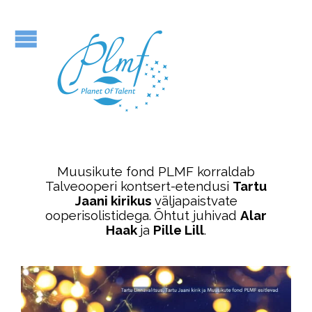
Muusikute fond PLMF korraldab
Talveooperi kontsert-etendusi
Tartu
Jaani kirikus
väljapaistvate
ooperisolistidega.
Õhtut juhivad
Alar
Haak
ja
Pille Lill
.