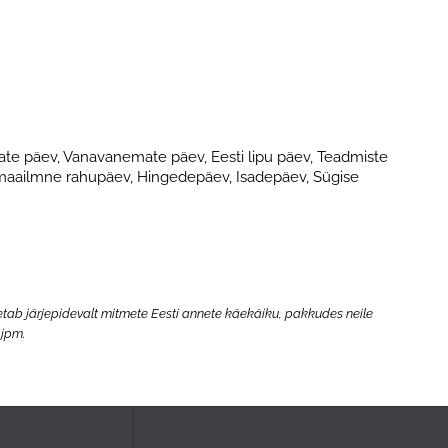
ate päev, Vanavanemate päev, Eesti lipu päev, Teadmiste
emaailmne rahupäev, Hingedepäev, Isadepäev, Sügise
oetab järjepidevalt mitmete Eesti annete käekäiku, pakkudes neile
 jpm.