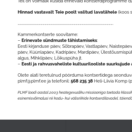
Teil on võimalik küsida erinevaid kontserdiprogramme dźäs
Hinnad vastavalt Teie poolt valitud lavatähele
(koos s
………………………………………………………………………………………………………………………….
Kammerkontserte soovitame:
–
Erinevate sündmuste tähistamiseks
:
Eesti kirjanduse päev, Sõbrapäev, Vastlapäev, Naistepä
päev, Küünlapäev, Kadripäev, Mardipäev, Ülestõusmispü
algus, Mihklipäev, Lõikuspüha jt.
–
Eesti ja rahvusvaheliste kultuurilooliste suurkujud
Olete alati teretulnud pöörduma kontsertidega seonduv
plmf@plmf.ee
ja
telefonil:
568 235 38
Heli-Liivia Komp (p
PLMF loodi aastal 2003 heategevusliku missiooniga toetada klassika
esinemisvõimalusi nii kodu- kui välisriikide kontserdilavadel, täie