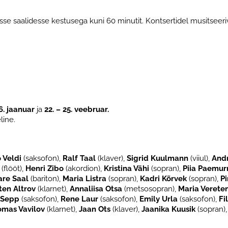
e saalidesse kestusega kuni 60 minutit. Kontsertidel musitseeriv
€
6. jaanuar
ja
22. – 25. veebruar.
ine.
 Veldi
(saksofon),
Ralf Taal
(klaver),
Sigrid Kuulmann
(viiul),
And
(flööt),
Henri Zibo
(akordion),
Kristina Vähi
(sopran),
Piia Paemur
are Saal
(bariton),
Maria Listra
(sopran),
Kadri Kõrvek
(sopran),
Pi
ten Altrov
(klarnet),
Annaliisa Otsa
(metsosopran),
Maria Verete
 Sepp
(saksofon),
Rene Laur
(saksofon),
Emily Urla
(saksofon),
Fi
omas Vavilov
(klarnet),
Jaan Ots
(klaver),
Jaanika Kuusik
(sopran)