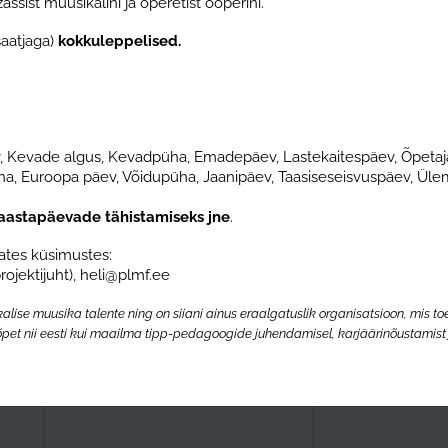
sist muusikalini ja operetist ooperini.
aatjaga)
kokkuleppelised.
ev, Kevade algus, Kevadpüha, Emadepäev, Lastekaitespäev, Õpetaj
ha, Euroopa päev, Võidupüha, Jaanipäev, Taasiseseisvuspäev, Ül
e aastapäevade tähistamiseks jne
.
ates küsimustes:
rojektijuht), heli@plmf.ee
lise muusika talente ning on siiani ainus
eraalgatuslik organisatsioon, mis t
ndõpet nii eesti kui maailma tipp-pedagoogide juhendamisel, karjäärinõustamist