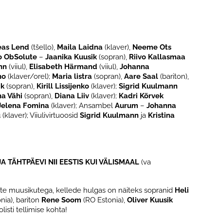
eas Lend
(tšello),
Maila Laidna
(klaver),
Neeme Ots
o ObSolute
–
Jaanika Kuusik
(sopran),
Riivo Kallasmaa
nn
(viiul),
Elisabeth Härmand
(viiul),
Johanna
no
(klaver/orel);
Maria listra
(sopran),
Aare Saal
(bariton),
ik
(sopran),
Kirill Lissijenko
(klaver);
Sigrid Kuulmann
na Vähi
(sopran),
Diana Liiv
(klaver);
Kadri Kõrvek
Jelena Fomina
(klaver); Ansambel
Aurum
–
Johanna
u
(klaver); Viiulivirtuoosid
Sigrid Kuulmann
ja
Kristina
TÄHTPÄEVI NII EESTIS KUI VÄLISMAAL
(va
ate muusikutega, kellede hulgas on näiteks sopranid
Heli
ia), bariton
Rene Soom
(RO Estonia),
Oliver Kuusik
listi tellimise kohta!