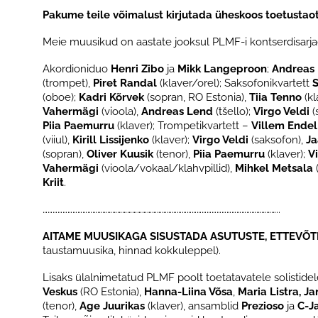
Pakume teile võimalust kirjutada üheskoos toetustaotl
Meie muusikud on aastate jooksul PLMF-i kontserdisarja
Akordioniduo
Henri Zibo
ja
Mikk Langeproon
;
Andreas
(trompet),
Piret Randal
(klaver/orel); Saksofonikvartett
(oboe);
Kadri Kõrvek
(sopran, RO Estonia),
Tiia Tenno
(kl
Vahermägi
(vioola),
Andreas Lend
(tšello);
Virgo Veldi
(
Piia Paemurru
(klaver); Trompetikvartett –
Villem Endel 
(viiul),
Kirill Lissijenko
(klaver);
Virgo Veldi
(saksofon),
Ja
(sopran),
Oliver Kuusik
(tenor),
Piia Paemurru
(klaver);
V
Vahermägi
(vioola/vokaal/klahvpillid),
Mihkel Metsala
Kriit
.
……………………………………………………………………………………………………………………………..
AITAME MUUSIKAGA SISUSTADA ASUTUSTE, ETTEVÕTE
taustamuusika, hinnad kokkuleppel).
Lisaks ülalnimetatud PLMF poolt toetatavatele solistide
Veskus
(RO Estonia),
Hanna-Liina Võsa
,
Maria Listra
, J
(tenor),
Age Juurikas
(klaver), ansamblid
Prezioso
ja
C-J