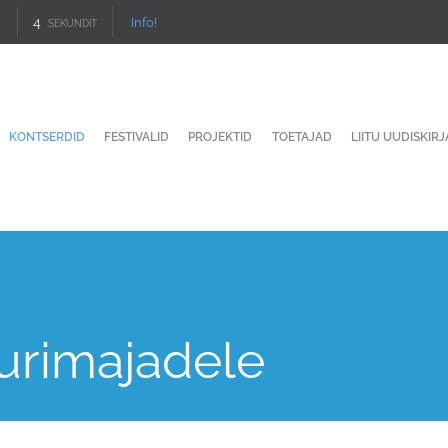
3
Info!
SEKUNDIT
KONTSERDID
FESTIVALID
PROJEKTID
TOETAJAD
LIITU UUDISKIR
urimajadele