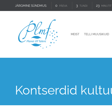
0
3
23
JÄRGMINE SÜNDMUS:
PÄEVA
TUNDI
MINUTIT
MEIST
TELLI MUUSIKUID
Kontserdid kultu