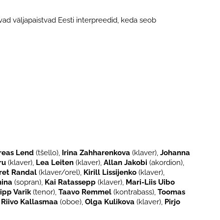
ad väljapaistvad Eesti interpreedid, keda seob
reas Lend
(tšello),
Irina Zahharenkova
(klaver),
Johanna
ru
(klaver),
Lea Leiten
(klaver),
Allan Jakobi
(akordion),
ret Randal
(klaver/orel),
Kirill Lissijenko
(klaver),
nina
(sopran),
Kai Ratassepp
(klaver),
Mari-Liis Uibo
lipp Varik
(tenor),
Taavo Remmel
(kontrabass),
Toomas
,
Riivo Kallasmaa
(oboe),
Olga Kulikova
(klaver),
Pirjo