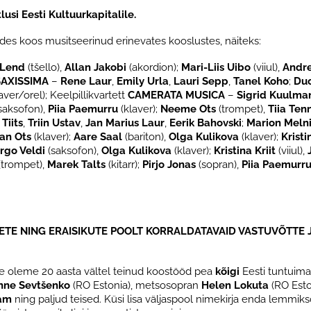
usi Eesti Kultuurkapitalile.
des koos musitseerinud erinevates kooslustes, näiteks:
 Lend
(tšello),
Allan Jakobi
(akordion);
Mari-Liis Uibo
(viiul),
Andr
SAXISSIMA
–
Rene Laur
,
Emily Urla
,
Lauri Sepp
,
Tanel Koho
;
Du
aver/orel); Keelpillikvartett
CAMERATA MUSICA
–
Sigrid Kuulma
saksofon),
Piia Paemurru
(klaver);
Neeme Ots
(trompet),
Tiia Ten
Tiits
,
Triin Ustav
,
Jan Marius Laur
,
Eerik Bahovski
;
Marion Meln
an Ots
(klaver);
Aare Saal
(bariton),
Olga Kulikova
(klaver);
Kristi
irgo Veldi
(saksofon),
Olga Kulikova
(klaver);
Kristina Kriit
(viiul),
(trompet),
Marek Talts
(kitarr);
Pirjo Jonas
(sopran),
Piia Paemurr
TE NING ERAISIKUTE POOLT KORRALDATAVAID VASTUVÕTTE JA 
le oleme 20 aasta vältel teinud koostööd pea
kõigi
Eesti tuntuim
anne Sevtšenko
(RO Estonia), metsosopran
Helen Lokuta
(RO Eston
am
ning paljud teised. Küsi lisa väljaspool nimekirja enda lemmikso