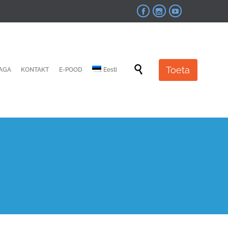



Skip

Toeta
JAGA
KONTAKT
E-POOD
Eesti
to
content