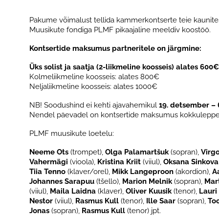
Pakume võimalust tellida kammerkontserte teie kaunitess
Muusikute fondiga PLMF pikaajaline meeldiv koostöö.
Kontsertide maksumus partneritele on järgmine:
Üks solist ja saatja (2-liikmeline koosseis) alates 600
Kolmeliikmeline koosseis: alates 800€
Neljaliikmeline koosseis: alates 1000€
NB! Soodushind ei kehti ajavahemikul
19. detsember – 
Nendel päevadel on kontsertide maksumus kokkuleppel
PLMF muusikute loetelu:
Neeme Ots
(trompet),
Olga Palamartšuk
(sopran),
Virgo
Vahermägi
(vioola),
Kristina Kriit
(viiul),
Oksana Sinkova
Tiia Tenno
(klaver/orel),
Mikk Langeproon
(akordion),
A
Johannes Sarapuu
(tšello),
Marion Melnik
(sopran),
Mar
(viiul),
Maila Laidna
(klaver),
Oliver Kuusik
(tenor),
Lauri
Nestor
(viiul),
Rasmus Kull
(tenor),
Ille Saar
(sopran),
To
Jonas
(sopran),
Rasmus Kull
(tenor) jpt.