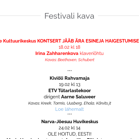
Festivali kava
e Kultuurikeskus KONTSERT JÄÄB ÄRA ESINEJA HAIGESTUMIS
18.02 kl 18
Irina Zahharenkova
klaveriõhtu
Kavas: Beethoven, Schubert
***
Kiviõli Rahvamaja
19.02 kl 13
ETV Tütarlastekoor
dirigent
Aarne Saluveer
Kavas: Kreek, Tormis, Uusberg, Ehala, Kõrvits jt
Loe lähemalt
***
Narva-Jõesuu Huvikeskus
24.02 kl 14
OLE HOITUD, EESTI!