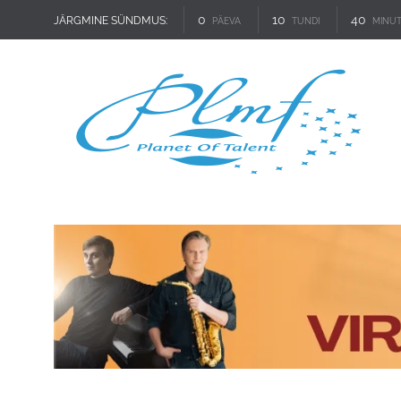
0
10
40
JÄRGMINE SÜNDMUS:
PÄEVA
TUNDI
MINUT