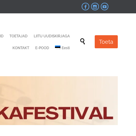



Skip
ID
TOETAJAD
LIITU UUDISKIRJAGA
to

Toeta
content
KONTAKT
E-POOD
Eesti