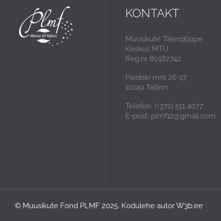
KONTAKT
Muusikute Täiendõppe
Keskus MTÜ
Reg.nr 80182742
Paldiski mnt 26-17,
10149 Tallinn
Telefon: (+372) 511 4077
E-post: plmf12@gmail.com
© Muusikute Fond PLMF 2025. Kodulehe autor
W3b.ee