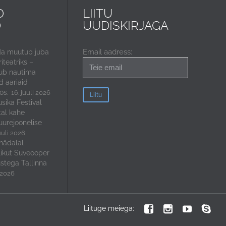
D
LIITU
D
UUDISKIRJAGA
Email aadress:
da muutub juba
iteatriks –
ub nautima
 aariaid
ös.
16. juuli 2026
sika Festival
tal kahe
uurejoonelise
uuli 2026
nädalal
ikut Suveooper
stega Tallinna
i 2026




Liituge meiega: