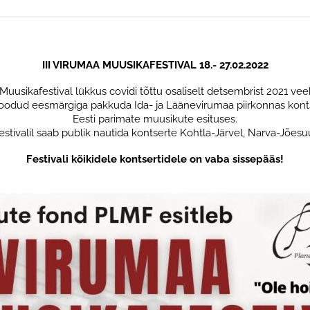
III VIRUMAA MUUSIKAFESTIVAL 18.- 27.02.2022
 Muusikafestival lükkus covidi tõttu osaliselt detsembrist 2021 vee
 loodud eesmärgiga pakkuda Ida- ja Läänevirumaa piirkonnas kont
Eesti parimate muusikute esituses.
ivalil saab publik nautida kontserte Kohtla-Järvel, Narva-Jõesuus,
Festivali kõikidele kontsertidele on vaba sissepääs!