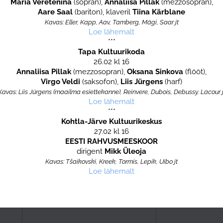
Maria Veretenina
(sopran),
Annaliisa Pillak
(mezzosopran),
Aare Saal
(bariton), klaveril
Tiina Kärblane
Kavas: Eller, Kapp, Aav, Tamberg, Mägi, Saar jt
Loe lähemalt
***
Tapa Kultuurikoda
26.02 kl 16
Annaliisa Pillak
(mezzosopran),
Oksana Sinkova
(flööt),
Virgo Veldi
(saksofon),
Liis Jürgens
(harf)
Kavas: Liis Jürgens (maailma esiettekanne), Reinvere, Dubois, Debussy, Lacour j
Loe lähemalt
***
Kohtla-Järve Kultuurikeskus
27.02 kl 16
EESTI RAHVUSMEESKOOR
dirigent
Mikk Üleoja
Kavas: Tšaikovski, Kreek, Tormis, Lepik, Uibo jt
Loe lähemalt