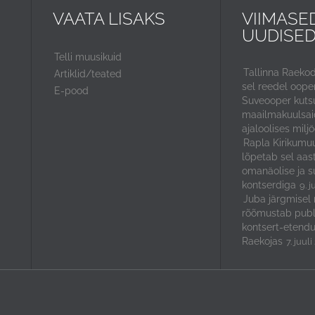
VAATA LISAKS
VIIMASE
UUDISE
Telli muusikuid
Tallinna Raeko
Artiklid/teated
sel reedel ooper
E-pood
Suveooper kuts
maailmakuulsaid
ajaloolises miljö
Rapla Kirikumuu
lõpetab sel aas
omanäolise ja s
kontserdiga
9. j
Juba järgmisel 
rõõmustab publ
kontsert-etendu
Raekojas
7. juul