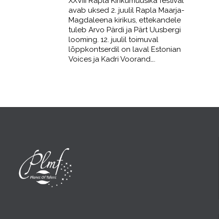
XXVIII Rapla Kirikumuusika festival
avab uksed 2. juulil Rapla Maarja-
Magdaleena kirikus, ettekandele
tuleb Arvo Pärdi ja Pärt Uusbergi
looming. 12. juulil toimuval
lõppkontserdil on laval Estonian
Voices ja Kadri Voorand….