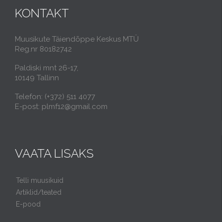
KONTAKT
Muusikute Täiendõppe Keskus MTÜ
Reg.nr 80182742
Paldiski mnt 26-17,
10149 Tallinn
Telefon: (+372) 511 4077
E-post: plmf12@gmail.com
VAATA LISAKS
Telli muusikuid
Artiklid/teated
E-pood