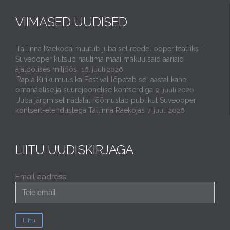
VIIMASED UUDISED
Tallinna Raekoda muutub juba sel reedel ooperiteatriks –
Suveooper kutsub nautima maailmakuulsaid aariaid
ajaloolises miljöös.
16. juuli 2026
Rapla Kirikumuusika Festival lõpetab sel aastal kahe
omanäolise ja suurejoonelise kontserdiga
9. juuli 2026
Juba järgmisel nädalal rõõmustab publikut Suveooper
kontsert-etendustega Tallinna Raekojas
7. juuli 2026
LIITU UUDISKIRJAGA
Email aadress: