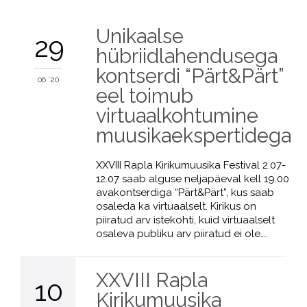
Unikaalse
29
hübriidlahendusega
kontserdi “Pärt&Pärt”
06 '20
eel toimub
virtuaalkohtumine
muusikaekspertidega
XXVIII Rapla Kirikumuusika Festival 2.07-
12.07 saab alguse neljapäeval kell 19.00
avakontserdiga “Pärt&Pärt”, kus saab
osaleda ka virtuaalselt. Kirikus on
piiratud arv istekohti, kuid virtuaalselt
osaleva publiku arv piiratud ei ole….
XXVIII Rapla
10
Kirikumuusika