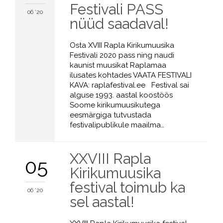
Festivali PASS
06 '20
nüüd saadaval!
Osta XVIII Rapla Kirikumuusika
Festivali 2020 pass ning naudi
kaunist muusikat Raplamaa
ilusates kohtades VAATA FESTIVALI
KAVA: raplafestival.ee Festival sai
alguse 1993. aastal koostöös
Soome kirikumuusikutega
eesmärgiga tutvustada
festivalipublikule maailma…
XXVIII Rapla
05
Kirikumuusika
festival toimub ka
06 '20
sel aastal!