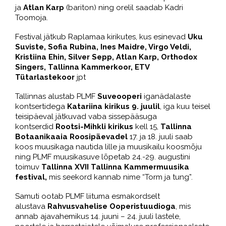
ja
Atlan Karp
(bariton) ning orelil saadab Kadri
Toomoja.
Festival jätkub Raplamaa kirikutes, kus esinevad
Uku
Suviste, Sofia Rubina, Ines Maidre, Virgo Veldi,
Kristiina Ehin, Silver Sepp, Atlan Karp, Orthodox
Singers, Tallinna Kammerkoor, ETV
Tütarlastekoor
jpt
Tallinnas alustab PLMF
Suveooperi
iganädalaste
kontsertidega
Katariina kirikus 9. juulil
, iga kuu teisel
teisipäeval jätkuvad vaba sissepääsuga
kontserdid
Rootsi-Mihkli kirikus
kell 15,
Tallinna
Botaanikaaia Roosipäevadel
17. ja 18. juuli saab
koos muusikaga nautida lille ja muusikailu koosmõju
ning PLMF muusikasuve lõpetab 24.-29. augustini
toimuv
Tallinna XVII Tallinna Kammermuusika
festival,
mis seekord kannab nime “Torm ja tung”.
Samuti ootab PLMF liituma esmakordselt
alustava
Rahvusvahelise Ooperistuudioga
, mis
annab ajavahemikus 14. juuni – 24. juuli lastele,