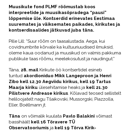
Muusikute fond PLMF rõõmustab koos
interpreetide ja muusikasõpradega “pausi”
lõppemise üle. Kontserdid erinevates Eestimaa
suuremates ja väiksemates paikades, kirikutes ja
kontserdisaalides jätkuvad juba täna.
Pille Lill: “Suur rõõm on taasalustada. Aega, kui
covidnumbrite kõrvale ka kultuuriuudised ilmuksid,
oleme kaua oodanud ja muusikud on valmis pakkuma
publikule taas rõõmu, meelekosutust ja naudingut.”
Täna,
28. mail
Kirikute öö kontsertidel esineb
tuntud
akordioniduo Mikk Langeproon ja Henri
Zibo
kell 12.30 Aegviidu kirikus, kell 19 Tartus
Maarja kiriku
ülesehitamise heaks ja
kell 21.30
Pilistvere Andrease kirikus
. Kõlavad teosed sellistelt
heliloojatelt nagu Tšaikovski, Mussorgski, Piazzolla,
Eller, Boëllmann jt.
Täna
on võimalik kuulata
Pavlo Balakini
võimast
bassihäält
kell 16 Tõravere TÜ
Observatooriumis
ja
kell 19 Tõrva Kirik-