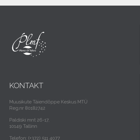
KONTAKT
Muusikute Täiendõppe Keskus MTÜ
Reg.nr 80182742
Paldiski mnt 26-17,
10149 Tallinn
Telefon: (+372) 511 4077