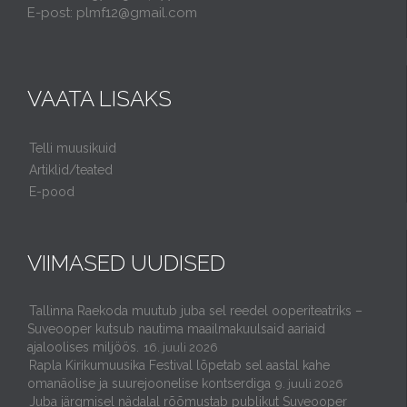
E-post: plmf12@gmail.com
VAATA LISAKS
Telli muusikuid
Artiklid/teated
E-pood
VIIMASED UUDISED
Tallinna Raekoda muutub juba sel reedel ooperiteatriks –
Suveooper kutsub nautima maailmakuulsaid aariaid
ajaloolises miljöös.
16. juuli 2026
Rapla Kirikumuusika Festival lõpetab sel aastal kahe
omanäolise ja suurejoonelise kontserdiga
9. juuli 2026
Juba järgmisel nädalal rõõmustab publikut Suveooper