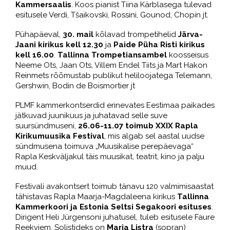
Kammersaalis
. Koos pianist Tiina Kärblasega tulevad
esitusele Verdi, Tšaikovski, Rossini, Gounod, Chopin jt.
Pühapäeval,
30. mail
kõlavad trompetihelid
Järva-
Jaani kirikus kell 12.30
ja
Paide Püha Risti kirikus
kell 16.00
.
Tallinna Trompetiansambel
koosseisus
Neeme Ots, Jaan Ots, Villem Endel Tiits ja Mart Hakon
Reinmets rõõmustab publikut heliloojatega Telemann,
Gershwin, Bodin
de
Boismortier jt
PLMF kammerkontserdid erinevates Eestimaa paikades
jätkuvad juunikuus ja juhatavad selle suve
suursündmuseni,
26.06-11.07 toimub XXIX Rapla
Kirikumuusika Festival
, mis algab sel aastal uudse
sündmusena toimuva „Muusikalise perepäevaga“
Rapla Keskväljakul täis muusikat, teatrit, kino ja palju
muud.
Festivali avakontsert toimub tänavu 120 valmimisaastat
tähistavas Rapla Maarja-Magdaleena kirikus
Tallinna
Kammerkoori ja Estonia Seltsi Segakoori esituses
.
Dirigent Heli Jürgensoni juhatusel, tuleb esitusele Faure
Reekviem. Solistideks on
Maria Listra
(sopran)