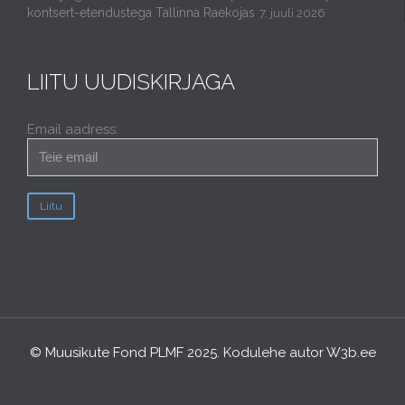
kontsert-etendustega Tallinna Raekojas
7. juuli 2026
LIITU UUDISKIRJAGA
Email aadress:
© Muusikute Fond PLMF 2025. Kodulehe autor
W3b.ee