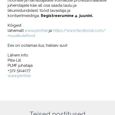
noortele ja harrastajatele võimaluse professionaalsete
juhendajate käe all osa saada laulu ja
liikumistundidest, tööst lavastaja ja
kontsertmeistriga.
Registreerumine 4. juunini.
Kõigest
lähemalt
www.plmf.ee
ja
https://www.facebook.com/
muusikutefond
Ees on ootamas ilus, helisev suvi!
Lähem info:
Pille Lill
PLMF juhataja
+372 5114077
www.plmf.ee
Teised postitused