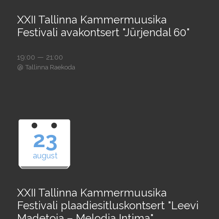
XXII Tallinna Kammermuusika
Festivali avakontsert "Jürjendal 60"
19:00 — 21:00
@
Tallinna Raekoda
23
august
XXII Tallinna Kammermuusika
Festivali plaadiesitluskontsert "Leevi
Madetoja – Melodia Intima"