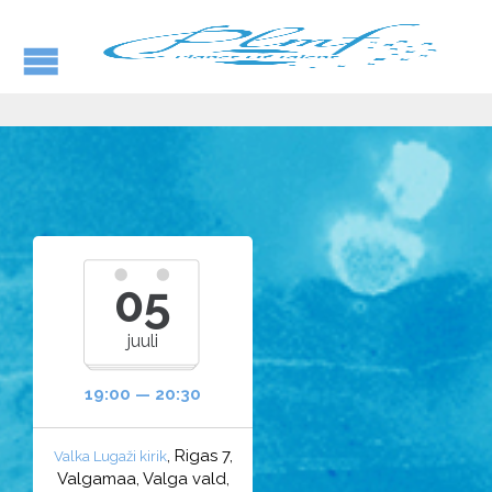
05
juuli
19:00 — 20:30
, Rigas 7,
Valka Lugaži kirik
Valgamaa, Valga vald,