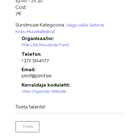
19:00 - 20:30
Cost:
7€
Sündmuse Kategooria:
Valga-Valka Seitsme
Kiriku Muusikafestival
Organisaator:
Pille Lille Muusikute Fond
Telefon:
+372 5114077
Email:
plmf@plmf.ee
Korraldaja koduleht:
View Organizer Website
Toeta talente!
Toeta