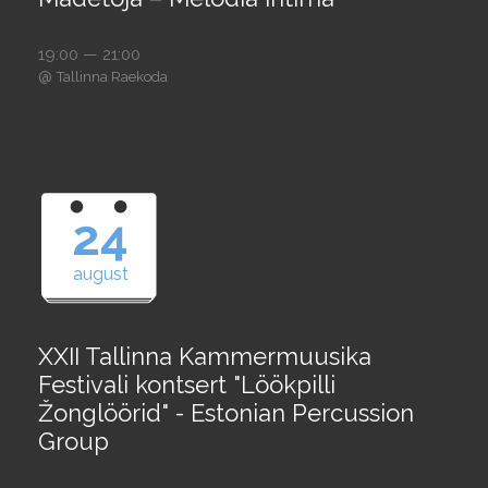
19:00 — 21:00
@
Tallinna Raekoda
24
august
XXII Tallinna Kammermuusika
Festivali kontsert "Löökpilli
Žonglöörid" - Estonian Percussion
Group