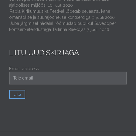
ajaloolises miljöös.
16. juuli 2026
Rapla Kirikumuusika Festival lõpetab sel aastal kahe
omanäolise ja suurejoonelise kontserdiga
9. juuli 2026
Juba järgmisel nädalal rõõmustab publikut Suveooper
kontsert-etendustega Tallinna Raekojas
7. juuli 2026
LIITU UUDISKIRJAGA
Email aadress: