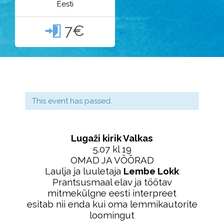
Eesti
7€

This event has passed.
Lugaži kirik Valkas
5.07 kl 19
OMAD JA VÕÕRAD
Laulja ja luuletaja
Lembe Lokk
Prantsusmaal elav ja töötav
mitmekülgne eesti interpreet
esitab nii enda kui oma lemmikautorite
loomingut