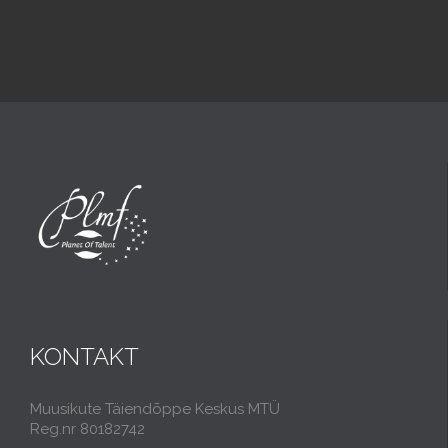
KONTAKT
Muusikute Täiendõppe Keskus MTÜ
Reg.nr 80182742