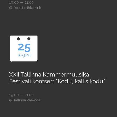
19:00 — 21:00
@
Rootsi-Mihkli kirik
25
august
XXII Tallinna Kammermuusika
Festivali kontsert "Kodu, kallis kodu"
19:00 — 21:00
@
Tallinna Raekoda