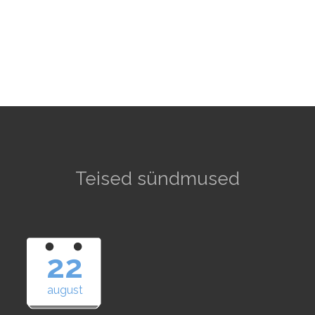
Teised sündmused
22
august