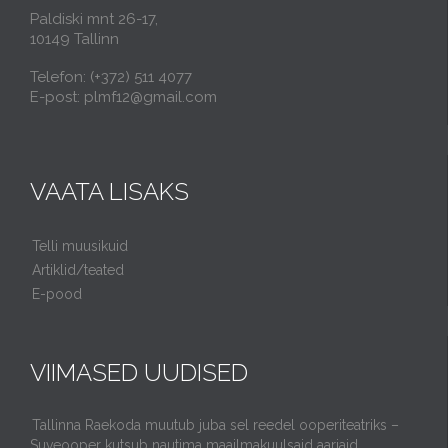
Paldiski mnt 26-17,
10149 Tallinn
Telefon: (+372) 511 4077
E-post: plmf12@gmail.com
VAATA LISAKS
Telli muusikuid
Artiklid/teated
E-pood
VIIMASED UUDISED
Tallinna Raekoda muutub juba sel reedel ooperiteatriks –
Suveooper kutsub nautima maailmakuulsaid aariaid