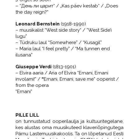
– “День ли царит“ / „Kas päev kestab“ / „Does
the day reign?”
Leonard Bernstein
(1918-1990)
– muusikalist “West side story“ / ”West Side’i
lugu”
– Tüdruku laul “Somewhere” / “Kusagil”
– Maria laul “I feel pretty” / “Ma tunnen end
ilusana”
Giuseppe Verdi
(1813-1901)
– Elvira aaria / Aria of Elvira “Ernani, Ernani
involami!” /
“
Ernani, Ernani, save me” ooperist /
from the opera
“Ernani”
PILLE LILL
on tunnustatud ooperilaulja ja kultuuritegelane,
kes alustas oma muusikuteed klaveriõpingutega
Pärnu Lastemuusikakoolis. Ta on lõpetanud Eesti