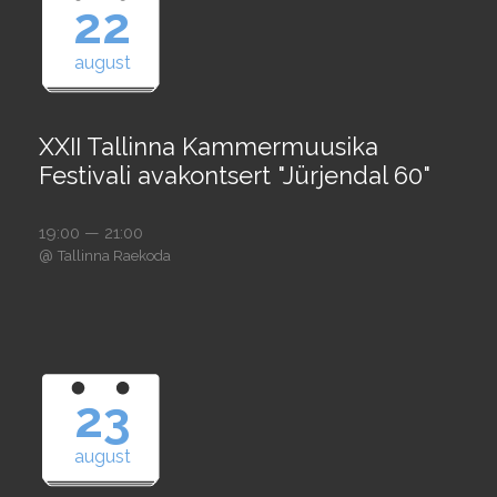
22
august
XXII Tallinna Kammermuusika
Festivali avakontsert "Jürjendal 60"
19:00 — 21:00
@
Tallinna Raekoda
23
august