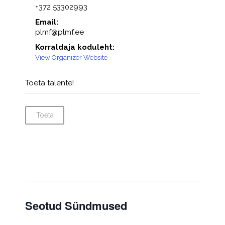
+372 53302993
Email:
plmf@plmf.ee
Korraldaja koduleht:
View Organizer Website
Toeta talente!
Toeta
Seotud Sündmused