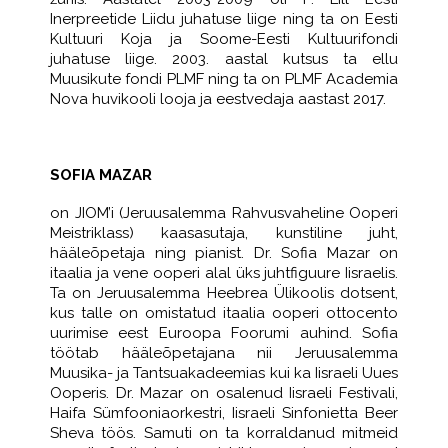
Inerpreetide Liidu juhatuse liige ning ta on Eesti
Kultuuri Koja ja Soome-Eesti Kultuurifondi
juhatuse liige. 2003. aastal kutsus ta ellu
Muusikute fondi PLMF ning ta on PLMF Academia
Nova huvikooli looja ja eestvedaja aastast 2017.
SOFIA MAZAR
on JIOM’i (Jeruusalemma Rahvusvaheline Ooperi
Meistriklass) kaasasutaja, kunstiline juht,
hääleõpetaja ning pianist. Dr. Sofia Mazar on
itaalia ja vene ooperi alal üks juhtfiguure Iisraelis.
Ta on Jeruusalemma Heebrea Ülikoolis dotsent,
kus talle on omistatud itaalia ooperi ottocento
uurimise eest Euroopa Foorumi auhind. Sofia
töötab hääleõpetajana nii Jeruusalemma
Muusika- ja Tantsuakadeemias kui ka Iisraeli Uues
Ooperis. Dr. Mazar on osalenud Iisraeli Festivali,
Haifa Sümfooniaorkestri, Iisraeli Sinfonietta Beer
Sheva töös. Samuti on ta korraldanud mitmeid