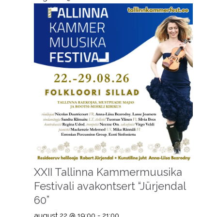
XXII Tallinna Kammermuusika
Festivali avakontsert “Jürjendal
60”
august 22 @ 19:00
-
21:00