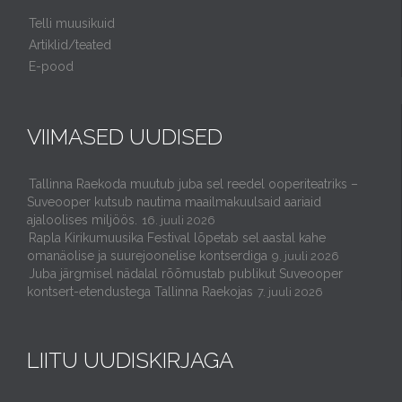
Telli muusikuid
Artiklid/teated
E-pood
VIIMASED UUDISED
Tallinna Raekoda muutub juba sel reedel ooperiteatriks –
Suveooper kutsub nautima maailmakuulsaid aariaid
ajaloolises miljöös.
16. juuli 2026
Rapla Kirikumuusika Festival lõpetab sel aastal kahe
omanäolise ja suurejoonelise kontserdiga
9. juuli 2026
Juba järgmisel nädalal rõõmustab publikut Suveooper
kontsert-etendustega Tallinna Raekojas
7. juuli 2026
LIITU UUDISKIRJAGA