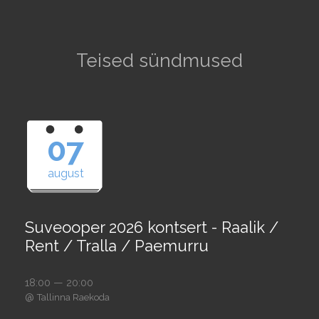
Teised sündmused
07
august
Suveooper 2026 kontsert - Raalik /
Rent / Tralla / Paemurru
18:00 — 20:00
@
Tallinna Raekoda