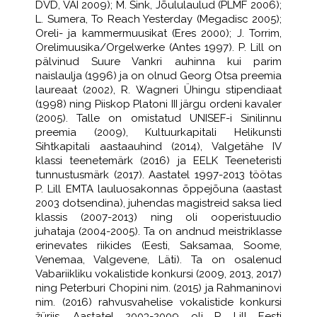
DVD, VAI 2009); M. Sink, Jõululaulud (PLMF 2006);
L. Sumera, To Reach Yesterday (Megadisc 2005);
Oreli- ja kammermuusikat (Eres 2000); J. Torrim,
Orelimuusika/Orgelwerke (Antes 1997). P. Lill on
pälvinud Suure Vankri auhinna kui parim
naislaulja (1996) ja on olnud Georg Otsa preemia
laureaat (2002), R. Wagneri Ühingu stipendiaat
(1998) ning Piiskop Platoni III järgu ordeni kavaler
(2005). Talle on omistatud UNISEF-i Sinilinnu
preemia (2009), Kultuurkapitali Helikunsti
Sihtkapitali aastaauhind (2014), Valgetähe IV
klassi teenetemärk (2016) ja EELK Teeneteristi
tunnustusmärk (2017). Aastatel 1997-2013 töötas
P. Lill EMTA lauluosakonnas õppejõuna (aastast
2003 dotsendina), juhendas magistreid saksa lied
klassis (2007-2013) ning oli ooperistuudio
juhataja (2004-2005). Ta on andnud meistriklasse
erinevates riikides (Eesti, Saksamaa, Soome,
Venemaa, Valgevene, Läti). Ta on osalenud
Vabariikliku vokalistide konkursi (2009, 2013, 2017)
ning Peterburi Chopini nim. (2015) ja Rahmaninovi
nim. (2016) rahvusvahelise vokalistide konkursi
žüriis. Aastatel 2003-2009 oli P. Lill Eesti