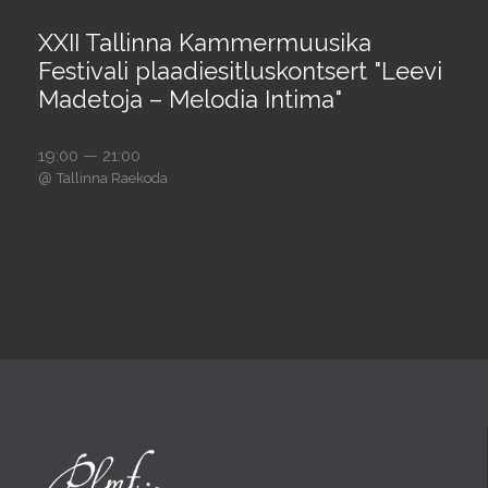
XXII Tallinna Kammermuusika
Festivali plaadiesitluskontsert "Leevi
Madetoja – Melodia Intima"
19:00 — 21:00
@
Tallinna Raekoda