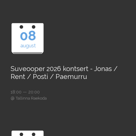
08
august
Suveooper 2026 kontsert - Jonas /
Rent / Posti / Paemurru
18:00 — 20:00
@
Tallinna Raekoda