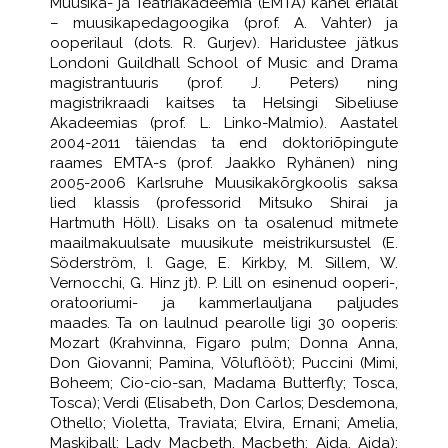
Muusika- ja Teatriakadeemia (EMTA) kahel erialal
– muusikapedagoogika (prof. A. Vahter) ja
ooperilaul (dots. R. Gurjev). Haridustee jätkus
Londoni Guildhall School of Music and Drama
magistrantuuris (prof. J. Peters) ning
magistrikraadi kaitses ta Helsingi Sibeliuse
Akadeemias (prof. L. Linko-Malmio). Aastatel
2004-2011 täiendas ta end doktoriõpingute
raames EMTA-s (prof. Jaakko Ryhänen) ning
2005-2006 Karlsruhe Muusikakõrgkoolis saksa
lied klassis (professorid Mitsuko Shirai ja
Hartmuth Höll). Lisaks on ta osalenud mitmete
maailmakuulsate muusikute meistrikursustel (E.
Söderström, I. Gage, E. Kirkby, M. Sillem, W.
Vernocchi, G. Hinz jt). P. Lill on esinenud ooperi-,
oratooriumi- ja kammerlauljana paljudes
maades. Ta on laulnud pearolle ligi 30 ooperis:
Mozart (Krahvinna, Figaro pulm; Donna Anna,
Don Giovanni; Pamina, Võluflööt); Puccini (Mimi,
Boheem; Cio-cio-san, Madama Butterfly; Tosca,
Tosca); Verdi (Elisabeth, Don Carlos; Desdemona,
Othello; Violetta, Traviata; Elvira, Ernani; Amelia,
Maskiball; Lady Macbeth, Macbeth; Aida, Aida);