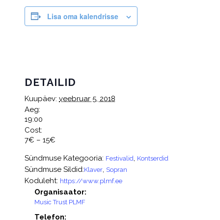
Lisa oma kalendrisse
DETAILID
Kuupäev:
veebruar 5, 2018
Aeg:
19:00
Cost:
7€ – 15€
Sündmuse Kategooria:
,
Festivalid
Kontserdid
Sündmuse Sildid:
,
Klaver
Sopran
Koduleht:
https://www.plmf.ee
Organisaator:
Music Trust PLMF
Telefon: