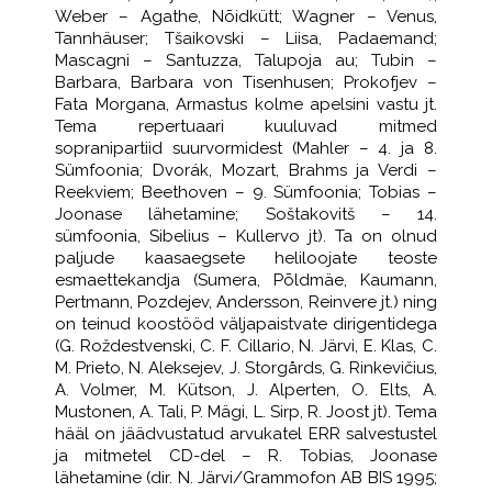
Weber – Agathe, Nõidkütt; Wagner – Venus,
Tannhäuser; Tšaikovski – Liisa, Padaemand;
Mascagni – Santuzza, Talupoja au; Tubin –
Barbara, Barbara von Tisenhusen; Prokofjev –
Fata Morgana, Armastus kolme apelsini vastu jt.
Tema repertuaari kuuluvad mitmed
sopranipartiid suurvormidest (Mahler – 4. ja 8.
Sümfoonia; Dvorák, Mozart, Brahms ja Verdi –
Reekviem; Beethoven – 9. Sümfoonia; Tobias –
Joonase lähetamine; Soštakovitš – 14.
sümfoonia, Sibelius – Kullervo jt). Ta on olnud
paljude kaasaegsete heliloojate teoste
esmaettekandja (Sumera, Põldmäe, Kaumann,
Pertmann, Pozdejev, Andersson, Reinvere jt.) ning
on teinud koostööd väljapaistvate dirigentidega
(G. Roždestvenski, C. F. Cillario, N. Järvi, E. Klas, C.
M. Prieto, N. Aleksejev, J. Storgårds, G. Rinkevičius,
A. Volmer, M. Kütson, J. Alperten, O. Elts, A.
Mustonen, A. Tali, P. Mägi, L. Sirp, R. Joost jt). Tema
hääl on jäädvustatud arvukatel ERR salvestustel
ja mitmetel CD-del – R. Tobias, Joonase
lähetamine (dir. N. Järvi/Grammofon AB BIS 1995;