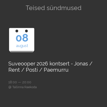
Teised sündmused
08
august
Suveooper 2026 kontsert - Jonas /
Rent / Posti / Paemurru
18:00 — 20:00
@
Tallinna Raekoda