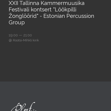
XXII Tallinna Kammermuusika
Festivali kontsert "Löökpilli
Žonglöörid" - Estonian Percussion
Group
19:00 — 21:00
@
Rootsi-Mihkli kirik