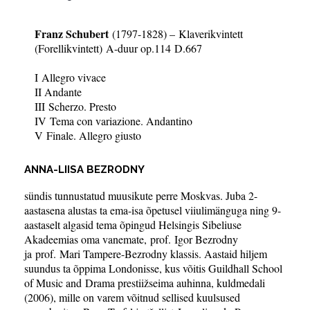
Franz Schubert
(1797-1828) – Klaverikvintett
(Forellikvintett) A-duur op.114 D.667
I
Allegro vivace
II Andante
III Scherzo. Presto
IV Tema con variazione. Andantino
V Finale. Allegro giusto
ANNA-LIISA BEZRODNY
sündis tunnustatud muusikute perre Moskvas. Juba 2-
aastasena alustas ta ema-isa õpetusel viiulimänguga ning 9-
aastaselt algasid tema õpingud Helsingis Sibeliuse
Akadeemias oma vanemate, prof. Igor Bezrodny
ja prof. Mari Tampere-Bezrodny klassis. Aastaid hiljem
suundus ta õppima Londonisse, kus võitis Guildhall School
of Music and Drama prestiižseima auhinna, kuldmedali
(2006), mille on varem võitnud sellised kuulsused