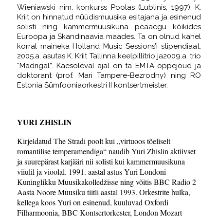
Wieniawski nim. konkurss Poolas (Lublinis, 1997). K.
Kriit on hinnatud nüüdismuusika esitajana ja esinenud
solisti ning kammermuusikuna peaaegu kõikides
Euroopa ja Skandinaavia maades. Ta on olnud kahel
korral maineka Holland Music Sessions’i stipendiaat.
2005.a. asutas K. Kriit Tallinna keelpillitrio ja2009.a. trio
“Madrigal”. Käesoleval ajal on ta EMTA õppejõud ja
doktorant (prof. Mari Tampere-Bezrodny) ning RO
Estonia Sümfooniaorkestri II kontsertmeister.
YURI ZHISLIN
Kirjeldatud The Stradi poolt kui „virtuoos tõeliselt
romantilise temperamendiga“ naudib Yuri Zhislin aktiivset
ja suurepärast karjääri nii solisti kui kammermuusikuna
viiulil ja vioolal. 1991. aastal astus Yuri Londoni
Kuninglikku Muusikakolledžisse ning võitis BBC Radio 2
Aasta Noore Muusiku tiitli aastal 1993. Orkestrite hulka,
kellega koos Yuri on esinenud, kuuluvad Oxfordi
Filharmoonia, BBC Kontsertorkester, London Mozart