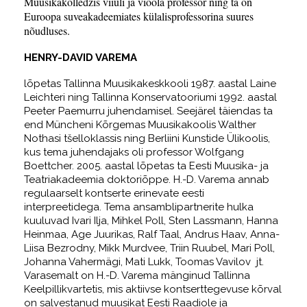
Muusikakolledžis viiuli ja vioola professor ning ta on
Euroopa suveakadeemiates külalisprofessorina suures
nõudluses.
HENRY-DAVID VAREMA
lõpetas Tallinna Muusikakeskkooli 1987. aastal Laine
Leichteri ning Tallinna Konservatooriumi 1992. aastal
Peeter Paemurru juhendamisel. Seejärel täiendas ta
end Müncheni Kõrgemas Muusikakoolis Walther
Nothasi tšelloklassis ning Berliini Kunstide Ülikoolis,
kus tema juhendajaks oli professor Wolfgang
Boettcher. 2005. aastal lõpetas ta Eesti Muusika- ja
Teatriakadeemia doktoriõppe. H.-D. Varema annab
regulaarselt kontserte erinevate eesti
interpreetidega. Tema ansamblipartnerite hulka
kuuluvad Ivari Ilja, Mihkel Poll, Sten Lassmann, Hanna
Heinmaa, Age Juurikas, Ralf Taal, Andrus Haav, Anna-
Liisa Bezrodny, Mikk Murdvee, Triin Ruubel, Mari Poll,
Johanna Vahermägi, Mati Lukk, Toomas Vavilov jt.
Varasemalt on H.-D. Varema mänginud Tallinna
Keelpillikvartetis, mis aktiivse kontserttegevuse kõrval
on salvestanud muusikat Eesti Raadiole ja