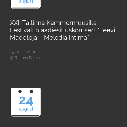
august
XXII Tallinna Kammermuusika
Festivali plaadiesitluskontsert "Leevi
Madetoja – Melodia Intima"
19:00 — 21:00
@
Tallinna Raekoda
24
august