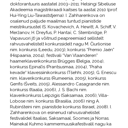
doktorantuuris aastatel 2003–2011. Helsingi Sibeliuse
Akadeemia magistrikraadi kaitses ta aastal 2010 (prof.
Hui-Ying Liu-Tawaststjerna). I. Zahharenkova on
osalenud paljude maailmas tuntud pianistide
meistrikursustel (S. Kovachevich, A. Hewitt, A. Schiff, V.
Meržanov, H. Dreyfus, P. Hantaï, C. Stembridge, P.
Vapavuori jt) ja võitnud peapreemiaid sellistelt
rahvusvahelistelt konkurssidelt nagu M. Čiurlionise
nim. konkurss (Leedu, 2003), konkurss “Premio Jaén”
(Hispaania, 2004), festivali “Van Vlaanderen”
haamerklaverikonkurss Brügges (Belgia, 2004),
konkurss Epinal’is (Prantsusmaa, 2004), “Praha
kevade“ klavessiinikonkurss (Tšehhi, 2005), G. Enescu
nim. klaverikonkurss (Rumeenia, 2005), konkurss
Genfis (Šveits, 2005), Alessandro Casagrande nim.
konkurss (Itaalia, 2006), J. S. Bachi nim.
klaverikonkurss Leipzigis (Saksamaa, 2006), Villa-
Lobose nim. konkurss (Brasiilia, 2006) ning A.
Rubinšteini nim. pianistide konkurss (Iisrael, 2008). I.
Zahharenkova on esinenud rahvusvahelistel
festivalidel Itaalias, Saksamaal, Soomes ja Norras.
Mainekal Kuhmo kammermuusikafestivalil nagu ka