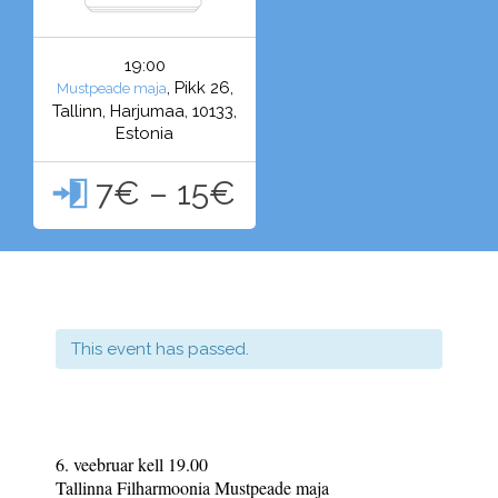
19:00
, Pikk 26,
Mustpeade maja
Tallinn, Harjumaa, 10133,
Estonia
7€ – 15€

This event has passed.
6. veebruar kell 19.00
Tallinna Filharmoonia Mustpeade maja