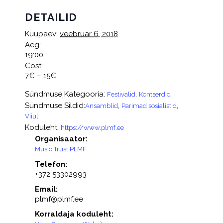
DETAILID
Kuupäev:
veebruar 6, 2018
Aeg:
19:00
Cost:
7€ – 15€
Sündmuse Kategooria:
,
Festivalid
Kontserdid
Sündmuse Sildid:
,
,
Ansamblid
Parimad sosialistid
Viiul
Koduleht:
https://www.plmf.ee
Organisaator:
Music Trust PLMF
Telefon:
+372 53302993
Email:
plmf@plmf.ee
Korraldaja koduleht: