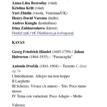
Anna-Liisa Bezrodny
(viiul)
Kristina Kriit
(viiul)
Yuri Zhislin
(vioola,
Venemaa/UK
)
Henry-David Varema
(tšello)
Andres Kungla
(kontrabass)
Irina Zahharenkova
(klaver)
Piletid 15€/7€ Piletilevis ja kohapeal
KAVAS
Georg Friedrich Händel
Johan
(1685-1759) /
Halvorsen
(1864-1935) – “Passacaglia”
Antonín Dvořák
(1841-1904) – Terzetto
C-duur
op.74
I Introduzione. Allegro ma non troppo
II Larghetto
III Scherzo. Vivace (A minor) – Trio. Poco meno
mosso
IV Tema con variazioni. Poco Adagio – Molto
Vaheaeg