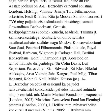
nagu bariton Bryn Terfel ja tšellist Jaqueline du Pre.
Aastate jooksul on A-L. Bezrodny esinenud solistina
Londoni, Helsingi, Vilniuse, Jena ja Turu Filharmoonia
orkestrite, Eesti Riikliku, Riia ja Moskva Sümfooniaorkestri
TV6 ning paljude teiste sümfooniaorkestritega, samuti
Gewandhaus Bach-orkestri, Gruusia,
Keskipohjanmaa (Soome), Zürichi, Madriidi, Tallinna jt.
kammerorkestritega. Kontserte on olnud sellistes
maailmakuulsates saalides nagu Moskva Konservatooriumi
Suur Saal, Peterburi Filharmoonia, Finlandia-talo, Royal
Festival, Barbican, Wigmore ja Cadogan Hall, Berliini
Konzerthaus, Kölni Filharmoonia jpt. Koostööd on
tehtud mitmete dirigentidega (Sir Colin Davis, Leif
Segerstam, Paavo Järvi, Sian Edwards, Eri Klas, Nikolai
Aleksejev, Arvo Volmer, Juha Kangas, Paul Mägi, Tibor
Boganyi, Robin O’Neill, Mihkel Kütson jpt.). A-
L. Bezrodny on edukalt osalenud ka paljudel
rahvusvahelistel konkurssidel pälvides mitmeid auhindu
ning preemiaid, mh. Martin Musical Foundation peapreemia
(London, 2003), Musicians Benevolent Fund Ian Flemingi
preemia (London, 2003), J. Heifetzi nim. rahvusvahelise
konkursi III preemia (Vilnius, 2005), J. Brahmsi nim.