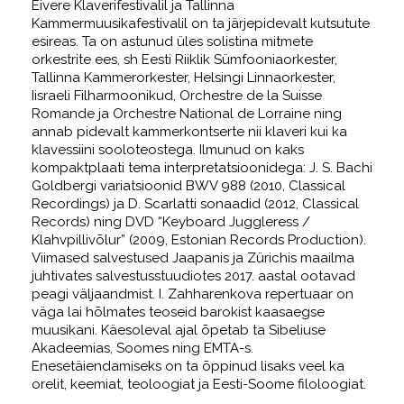
Eivere Klaverifestivalil ja Tallinna
Kammermuusikafestivalil on ta järjepidevalt kutsutute
esireas. Ta on astunud üles solistina mitmete
orkestrite ees, sh Eesti Riiklik Sümfooniaorkester,
Tallinna Kammerorkester, Helsingi Linnaorkester,
Iisraeli Filharmoonikud, Orchestre de la Suisse
Romande ja Orchestre National de Lorraine ning
annab pidevalt kammerkontserte nii klaveri kui ka
klavessiini sooloteostega. Ilmunud on kaks
kompaktplaati tema interpretatsioonidega: J. S. Bachi
Goldbergi variatsioonid BWV 988 (2010, Classical
Recordings) ja D. Scarlatti sonaadid (2012, Classical
Records) ning DVD “Keyboard Juggleress /
Klahvpillivõlur” (2009, Estonian Records Production).
Viimased salvestused Jaapanis ja Zürichis maailma
juhtivates salvestusstuudiotes 2017. aastal ootavad
peagi väljaandmist. I. Zahharenkova repertuaar on
väga lai hõlmates teoseid barokist kaasaegse
muusikani. Käesoleval ajal õpetab ta Sibeliuse
Akadeemias, Soomes ning EMTA-s.
Enesetäiendamiseks on ta õppinud lisaks veel ka
orelit, keemiat, teoloogiat ja Eesti-Soome filoloogiat.