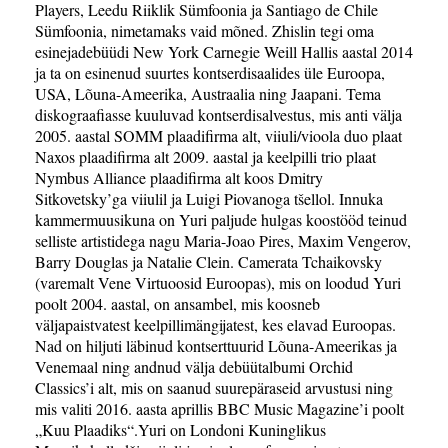
Players, Leedu Riiklik Sümfoonia ja Santiago de Chile
Sümfoonia, nimetamaks vaid mõned. Zhislin tegi oma
esinejadebüüdi New York Carnegie Weill Hallis aastal 2014
ja ta on esinenud suurtes kontserdisaalides üle Euroopa,
USA, Lõuna-Ameerika, Austraalia ning Jaapani. Tema
diskograafiasse kuuluvad kontserdisalvestus, mis anti välja
2005. aastal SOMM plaadifirma alt, viiuli/vioola duo plaat
Naxos plaadifirma alt 2009. aastal ja keelpilli trio plaat
Nymbus Alliance plaadifirma alt koos Dmitry
Sitkovetsky’ga viiulil ja Luigi Piovanoga tšellol. Innuka
kammermuusikuna on Yuri paljude hulgas koostööd teinud
selliste artistidega nagu Maria-Joao Pires, Maxim Vengerov,
Barry Douglas ja Natalie Clein. Camerata Tchaikovsky
(varemalt Vene Virtuoosid Euroopas), mis on loodud Yuri
poolt 2004. aastal, on ansambel, mis koosneb
väljapaistvatest keelpillimängijatest, kes elavad Euroopas.
Nad on hiljuti läbinud kontserttuurid Lõuna-Ameerikas ja
Venemaal ning andnud välja debüütalbumi Orchid
Classics’i alt, mis on saanud suurepäraseid arvustusi ning
mis valiti 2016. aasta aprillis BBC Music Magazine’i poolt
„Kuu Plaadiks“.Yuri on Londoni Kuninglikus