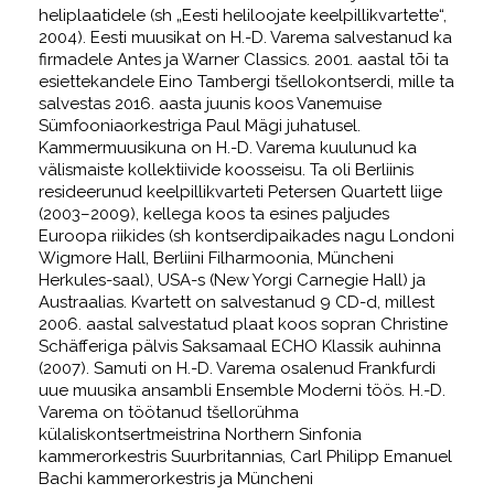
heliplaatidele (sh „Eesti heliloojate keelpillikvartette“,
2004). Eesti muusikat on H.-D. Varema salvestanud ka
firmadele Antes ja Warner Classics. 2001. aastal tõi ta
esiettekandele Eino Tambergi tšellokontserdi, mille ta
salvestas 2016. aasta juunis koos Vanemuise
Sümfooniaorkestriga Paul Mägi juhatusel.
Kammermuusikuna on H.-D. Varema kuulunud ka
välismaiste kollektiivide koosseisu. Ta oli Berliinis
resideerunud keelpillikvarteti Petersen Quartett liige
(2003–2009), kellega koos ta esines paljudes
Euroopa riikides (sh kontserdipaikades nagu Londoni
Wigmore Hall, Berliini Filharmoonia, Müncheni
Herkules-saal), USA-s (New Yorgi Carnegie Hall) ja
Austraalias. Kvartett on salvestanud 9 CD-d, millest
2006. aastal salvestatud plaat koos sopran Christine
Schäfferiga pälvis Saksamaal ECHO Klassik auhinna
(2007). Samuti on H.-D. Varema osalenud Frankfurdi
uue muusika ansambli Ensemble Moderni töös. H.-D.
Varema on töötanud tšellorühma
külaliskontsertmeistrina Northern Sinfonia
kammerorkestris Suurbritannias, Carl Philipp Emanuel
Bachi kammerorkestris ja Müncheni