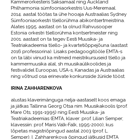
Kammerorkesteris Saksamaal ning Auckland
Philharmonia sümfooniaorkestris Uus-Meremaal.
2014. aastal töötas ta ühe hooaja Austraalias Sydney
Sümfooniaorkestri tšellorühma abikontsertmeistrina.
Alates 1995. aastast on ta olnud Rahvusooper
Estonia orkestri tšellorühma kontsertmeister ning
2001. aastast on ta tegev Eesti Muusika- ja
Teatriakadeemia tšello- ja kvartetiõppejõuna (aastast
2016 professorina). Lisaks pedagoogitööle EMTA-s
on ta läbi viinud ka mitmeid meistrikursuseid tšello ja
kammermuusika alal, sh muusikaülikoolides ja
festivalidel Euroopas, USA-s, Kanadas ja Austraalias
ning võtnud osa erinevate konkursside žüriide tööst.
IRINA ZAHHARENKOVA
alustas klaverimänguga nelja-aastaselt koos emaga
ja jätkas Tallinna Georg Otsa nim. Muusikakoolis (prof.
Mare Ots, 1991-1995) ning Eesti Muusika- ja
Teatriakadeemias (EMTA, klaver: prof. Lilian Semper;
klavessiin: prof. Maris Valk-Falk, 1995-2000), kus
lõpetas magistriõpingud aastal 2003 (prof. L.
Semper). I. Zahharenkova õpingud jätkusid EMTA