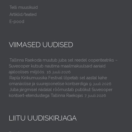
Telli muusikuid
Artiklid/teated
E-pood
VIIMASED UUDISED
Tallinna Raekoda muutub juba sel reedel ooperiteatriks –
Suveooper kutsub nautima maailmakuulsaid aariaid
ajaloolises miljöös.
16. juuli 2026
Rapla Kirikumuusika Festival lõpetab sel aastal kahe
omanäolise ja suurejoonelise kontserdiga
9. juuli 2026
Juba järgmisel nädalal rõõmustab publikut Suveooper
kontsert-etendustega Tallinna Raekojas
7. juuli 2026
LIITU UUDISKIRJAGA