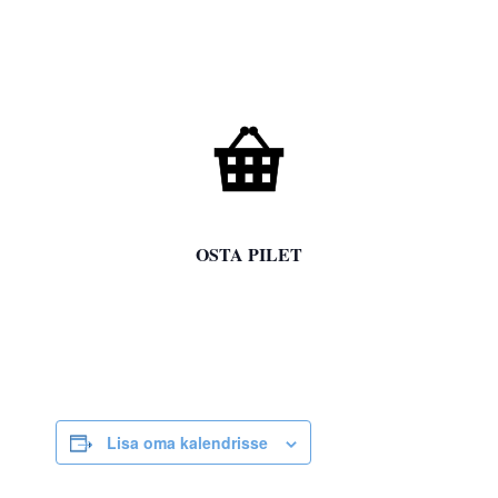

OSTA PILET
Lisa oma kalendrisse