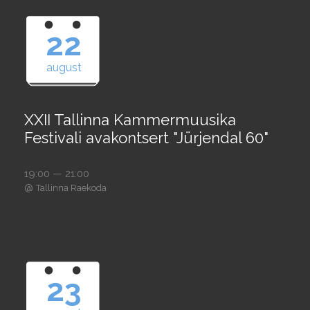
22
august
XXII Tallinna Kammermuusika
Festivali avakontsert "Jürjendal 60"
19:00 — 21:00
@
Tallinna Raekoda
23