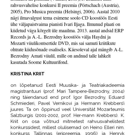
rahvusvahelise konkursi II preemia (Pörtschach (Austria),
2005), Pro Musica preemia (Helsingi, 2006). Aastal 2010
nägi ilmavalgust tema esimene soolo CD koostöös Eesti
ühe väljapaistvaima pianisti Ivari Iljaga. Ilmunud plaati on
kiidetud väga kõrgelt üle maailma. 2013. aastal andsid ERP
Records ja A.-L. Bezrodny koostöös välja Haydni ja
Mozarti viiulikontsertide DVD, mis sai samuti kriitikute
ohtrate kiidusõnade osaliseks. Käesoleval ajal mängib A-L.
Bezrodny Amati viiulil, mille on andnud talle lahkelt
kasutada Soome Kultuurifond.
KRISTINA KRIIT
on lõpetanud Eesti Muusika- ja Teatriakadeemia
magistrantuuri (prof. Mari Tampere-Bezrodny, 2004)
ning täiendanud end prof. Igor Bezrodny, Eduard
Schmiederi, Pavel Vernikovi ja Hermann Krebbers’i
juures. Ta on õppinud veel Universität Mozarteumis
Salzburgis (2001-2002, prof. Her-mann Krebbers). K.
Kriit on osa võtnud mitmetest rahvusvahelistest
konkurssidest, millest olulisemad on Heino Elleri nim.
konkurss Tallinnas (eripreemia, 1996) ja Henryk