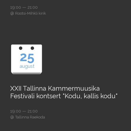
19:00 — 21:00
@
Rootsi-Mihkli kirik
25
august
XXII Tallinna Kammermuusika
Festivali kontsert "Kodu, kallis kodu"
19:00 — 21:00
@
Tallinna Raekoda