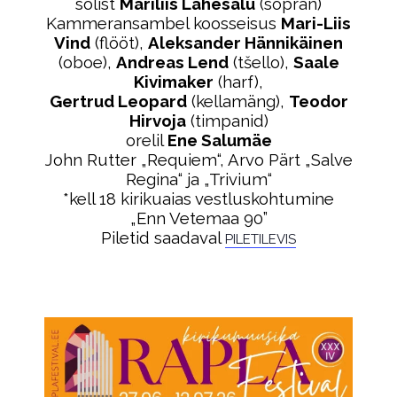
solist
Mariliis Lahesalu
(sopran)
Kammeransambel koosseisus
Mari-Liis
Vind
(flööt),
Aleksander Hännikäinen
(oboe),
Andreas Lend
(tšello),
Saale
Kivimaker
(harf),
Gertrud Leopard
(kellamäng),
Teodor
Hirvoja
(timpanid)
orelil
Ene Salumäe
John Rutter „Requiem“, Arvo Pärt „Salve
Regina“ ja „Trivium“
*kell 18 kirikuaias vestluskohtumine
„Enn Vetemaa 90”
Piletid saadaval
PILETILEVIS