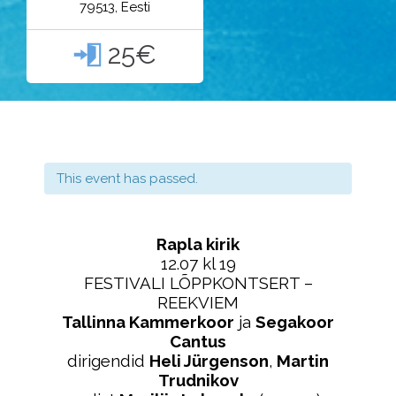
79513, Eesti
25€

This event has passed.
Rapla kirik
12.07 kl 19
FESTIVALI LÕPPKONTSERT –
REEKVIEM
Tallinna Kammerkoor
ja
Segakoor
Cantus
dirigendid
Heli Jürgenson
,
Martin
Trudnikov