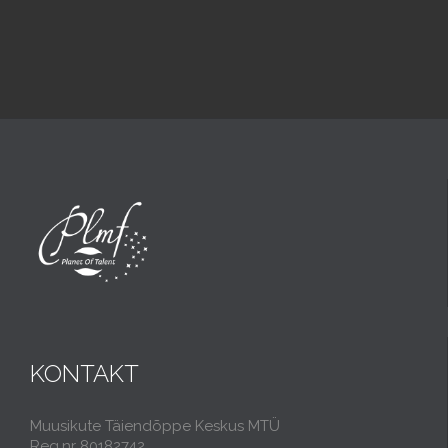
KONTAKT
Muusikute Täiendõppe Keskus MTÜ
Reg.nr 80182742