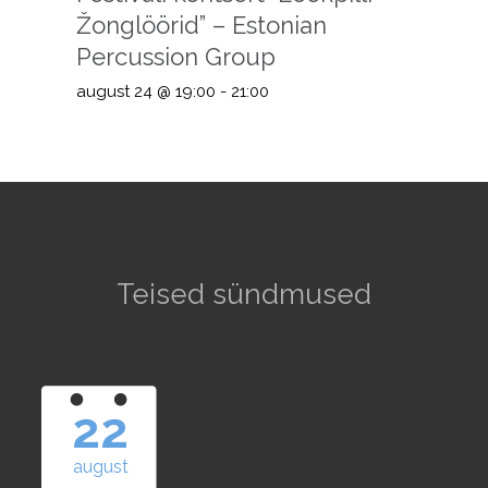
Žonglöörid” – Estonian
Percussion Group
august 24 @ 19:00
-
21:00
Teised sündmused
22
august