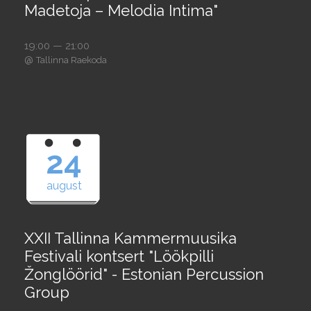
Madetoja – Melodia Intima"
19:00 — 21:00
@
Tallinna Raekoda
24
august
XXII Tallinna Kammermuusika
Festivali kontsert "Löökpilli
Žonglöörid" - Estonian Percussion
Group