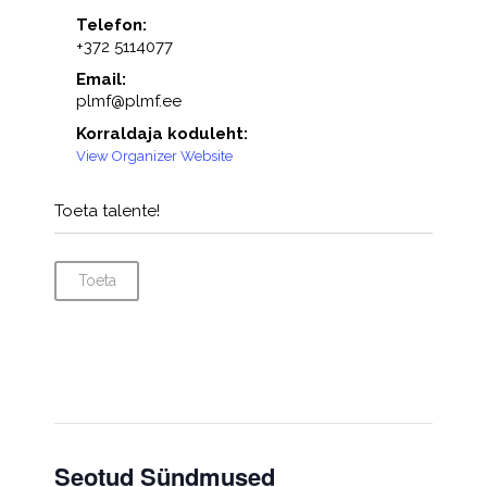
Telefon:
+372 5114077
Email:
plmf@plmf.ee
Korraldaja koduleht:
View Organizer Website
Toeta talente!
Toeta
Seotud Sündmused