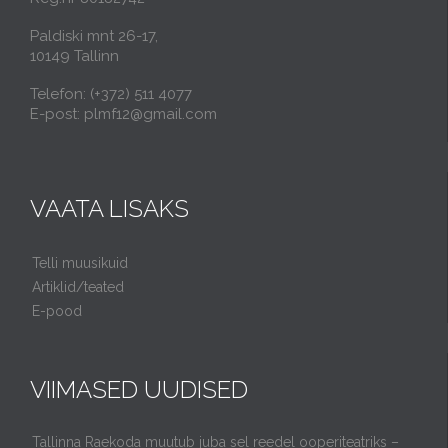
Paldiski mnt 26-17,
10149 Tallinn
Telefon: (+372) 511 4077
E-post: plmf12@gmail.com
VAATA LISAKS
Telli muusikuid
Artiklid/teated
E-pood
VIIMASED UUDISED
Tallinna Raekoda muutub juba sel reedel ooperiteatriks –