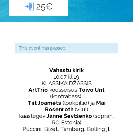
25€

This event has passed.
Vahastu kirik
10.07 kl 19
KLASSIKA DŽÄSSIS
ArtTrio
koosseisus
Toivo Unt
(kontrabass),
Tiit Joamets
(löökpillid) ja
Mai
Rosenroth
(viiul)
kaastegev
Janne Ševtšenko
(sopran,
RO Estonia)
Puccini, Bizet, Tamberg, Bolling jt.