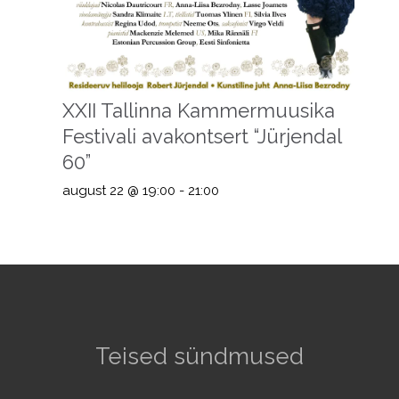
XXII Tallinna Kammermuusika
Festivali avakontsert “Jürjendal
60”
august 22 @ 19:00
-
21:00
Teised sündmused