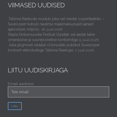
VIIMASED UUDISED
Tallinna Raekoda muutub juba sel reedel ooperiteatriks –
Suveooper kutsub nautima maailmakuulsaid aariaid
ajaloolises miljöös.
16. juuli 2026
Rapla Kirikumuusika Festival lõpetab sel aastal kahe
omanäolise ja suurejoonelise kontserdiga
9. juuli 2026
Juba järgmisel nädalal rõõmustab publikut Suveooper
kontsert-etendustega Tallinna Raekojas
7. juuli 2026
LIITU UUDISKIRJAGA
Email aadress: