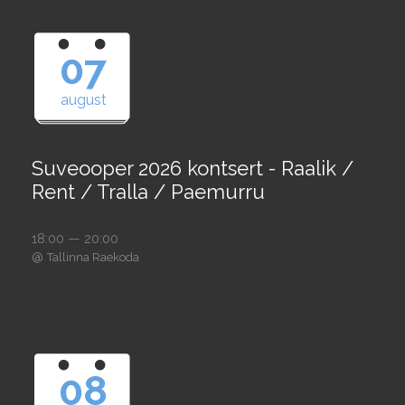
07
august
Suveooper 2026 kontsert - Raalik /
Rent / Tralla / Paemurru
18:00 — 20:00
@
Tallinna Raekoda
08