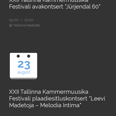
Festivali avakontsert "Jürjendal 60"
19:00 — 21:00
@
Tallinna Raekoda
23
august
XXII Tallinna Kammermuusika
Festivali plaadiesitluskontsert "Leevi
Madetoja – Melodia Intima"