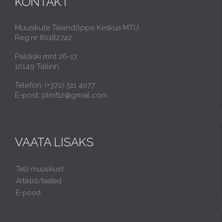
KONTAKT
Muusikute Täiendõppe Keskus MTÜ
Reg.nr 80182742
Paldiski mnt 26-17,
10149 Tallinn
Telefon: (+372) 511 4077
E-post: plmf12@gmail.com
VAATA LISAKS
Telli muusikuid
Artiklid/teated
E-pood