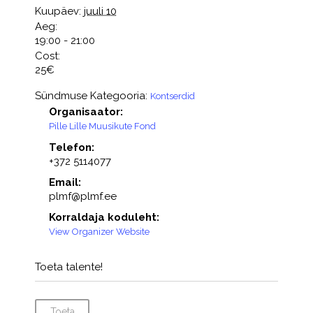
Kuupäev:
juuli 10
Aeg:
19:00 - 21:00
Cost:
25€
Sündmuse Kategooria:
Kontserdid
Organisaator:
Pille Lille Muusikute Fond
Telefon:
+372 5114077
Email:
plmf@plmf.ee
Korraldaja koduleht:
View Organizer Website
Toeta talente!
Toeta