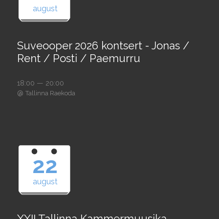
august
Suveooper 2026 kontsert - Jonas /
Rent / Posti / Paemurru
18:00 — 20:00
@
Tallinna Raekoda
22
august
XXII Tallinna Kammermuusika