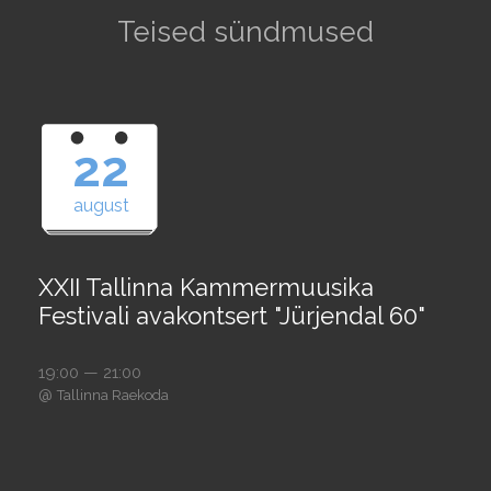
Teised sündmused
22
august
XXII Tallinna Kammermuusika
Festivali avakontsert "Jürjendal 60"
19:00 — 21:00
@
Tallinna Raekoda