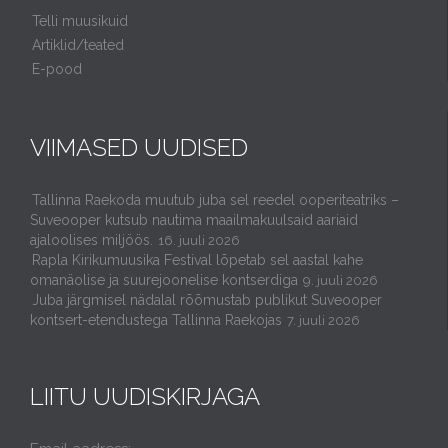
Telli muusikuid
Artiklid/teated
E-pood
VIIMASED UUDISED
Tallinna Raekoda muutub juba sel reedel ooperiteatriks –
Suveooper kutsub nautima maailmakuulsaid aariaid
ajaloolises miljöös.
16. juuli 2026
Rapla Kirikumuusika Festival lõpetab sel aastal kahe
omanäolise ja suurejoonelise kontserdiga
9. juuli 2026
Juba järgmisel nädalal rõõmustab publikut Suveooper
kontsert-etendustega Tallinna Raekojas
7. juuli 2026
LIITU UUDISKIRJAGA