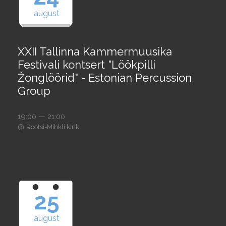
august
XXII Tallinna Kammermuusika
Festivali kontsert "Löökpilli
Žonglöörid" - Estonian Percussion
Group
19:00 — 21:00
@
Rootsi-Mihkli kirik
25
august