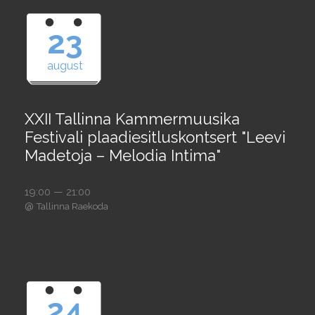
23
august
XXII Tallinna Kammermuusika
Festivali plaadiesitluskontsert "Leevi
Madetoja – Melodia Intima"
19:00 — 21:00
@
Tallinna Raekoda
24