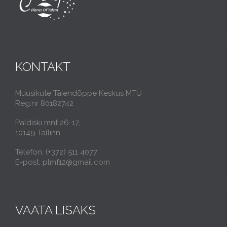
KONTAKT
Muusikute Täiendõppe Keskus MTÜ
Reg.nr 80182742
Paldiski mnt 26-17,
10149 Tallinn
Telefon: (+372) 511 4077
E-post: plmf12@gmail.com
VAATA LISAKS