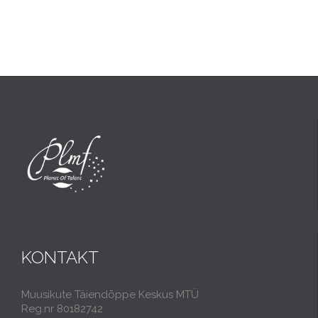
KONTAKT
Muusikute Täiendõppe Keskus MTÜ
Reg.nr 80182742