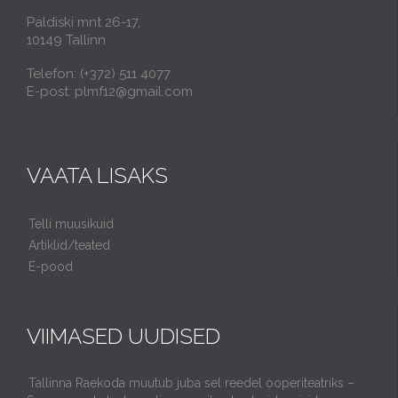
Paldiski mnt 26-17,
10149 Tallinn
Telefon: (+372) 511 4077
E-post: plmf12@gmail.com
VAATA LISAKS
Telli muusikuid
Artiklid/teated
E-pood
VIIMASED UUDISED
Tallinna Raekoda muutub juba sel reedel ooperiteatriks –