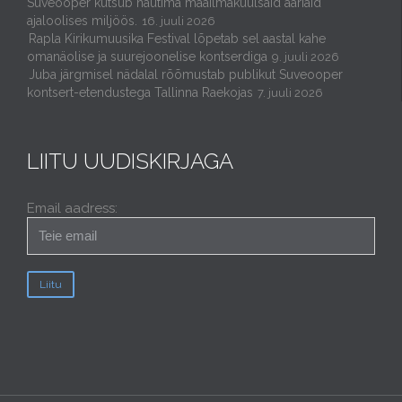
Suveooper kutsub nautima maailmakuulsaid aariaid
ajaloolises miljöös.
16. juuli 2026
Rapla Kirikumuusika Festival lõpetab sel aastal kahe
omanäolise ja suurejoonelise kontserdiga
9. juuli 2026
Juba järgmisel nädalal rõõmustab publikut Suveooper
kontsert-etendustega Tallinna Raekojas
7. juuli 2026
LIITU UUDISKIRJAGA
Email aadress: