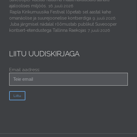
ajaloolises miljöös.
16. juuli 2026
Rapla Kirikumuusika Festival lõpetab sel aastal kahe
omanäolise ja suurejoonelise kontserdiga
9. juuli 2026
Juba järgmisel nädalal rõõmustab publikut Suveooper
kontsert-etendustega Tallinna Raekojas
7. juuli 2026
LIITU UUDISKIRJAGA
Email aadress: