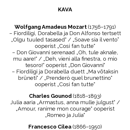
KAVA
Wolfgang Amadeus Mozart
(1756–1791)
– Fiordiligi, Dorabella ja Don Alfonso tertsett
„Olgu tuuled tasased“ / „Soave sia il vento”
ooperist „Cosi fan tutte“
– Don Giovanni serenaad „Oh, tule aknale,
mu aare!“ / „Deh, vieni alla finestra, o mio
tesoro!“ ooperist „Don Giovanni“
– Fiordiligi ja Dorabella duett „Ma võtaksin
brüneti“ / „Prenderò quel brunettino“
ooperist „Così fan tutte“
Charles Gounod
(1818–1893)
Julia aaria „Armastus, anna mulle julgust“ /
„Amour, ranime mon courage“ ooperist
„Romeo ja Julia“
Francesco Cilea
(1866–1950)