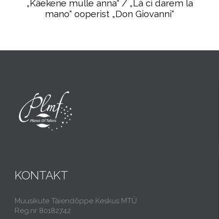
„Käekene mulle anna“ / „Là ci darem la
mano“ ooperist „Don Giovanni“
KONTAKT
Muusikute Täiendõppe Keskus MTÜ
Reg.nr 80182742