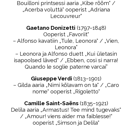
Bouilloni printsessi aaria „Kibe rõõm“ /
„Acerba voluttà“ ooperist „Adriana
Lecouvreur“
Gaetano Donizetti
(1797–1848)
Ooperist „Favoriit“
– Alfonso kavatiin „Tule, Leonora“ / „Vien,
Leonora”
– Leonora ja Alfonso duett „Kui ületasin
isapoolsed läved“ / „Ebben, così si narra!
Quando le soglie paterne varcai”
Giuseppe Verdi
(1813–1901)
– Gilda aaria „Nimi kõlavam on ta“ / „Caro
nome“ ooperist „Rigoletto“
Camille Saint-Saëns
(1835–1921)
Delila aaria „Armastus! Tee mind tugevaks“
/ „Amour! viens aider ma faiblesse!“
ooperist „Simson ja Delila“