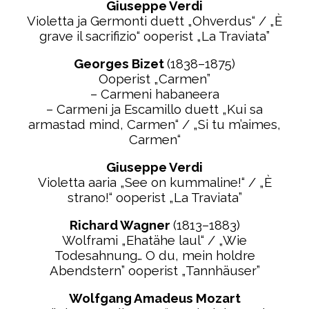
Giuseppe Verdi
Violetta ja Germonti duett „Ohverdus“ / „È
grave il sacrifizio“ ooperist
„
La Traviata”
Georges Bizet
(1838–1875)
Ooperist
„Carmen”
– Carmeni habaneera
– Carmeni ja Escamillo duett „Kui sa
armastad mind, Carmen“ / „Si tu m’aimes,
Carmen“
Giuseppe Verdi
Violetta aaria „See on kummaline!“ / „È
strano!“ ooperist
„
La Traviata”
Richard Wagner
(1813–1883)
Wolframi „Ehatähe laul“ / „Wie
Todesahnung… O du, mein holdre
Abendstern” ooperist „Tannhäuser”
Wolfgang Amadeus Mozart