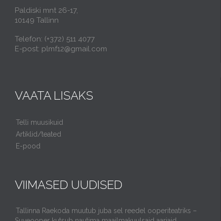
Paldiski mnt 26-17,
10149 Tallinn
Telefon: (+372) 511 4077
E-post: plmf12@gmail.com
VAATA LISAKS
Telli muusikuid
Artiklid/teated
E-pood
VIIMASED UUDISED
Tallinna Raekoda muutub juba sel reedel ooperiteatriks –
Suveooper kutsub nautima maailmakuulsaid aariaid