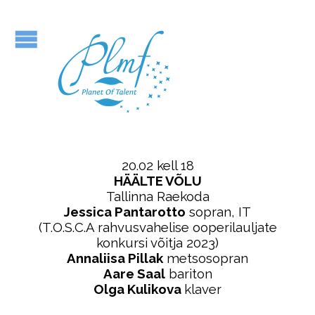
20.02 kell 18
HÄÄLTE VÕLU
Tallinna Raekoda
Jessica Pantarotto
sopran, IT
(T.O.S.C.A rahvusvahelise ooperilauljate
konkursi võitja 2023)
Annaliisa Pillak
metsosopran
Aare Saal
bariton
Olga Kulikova
klaver