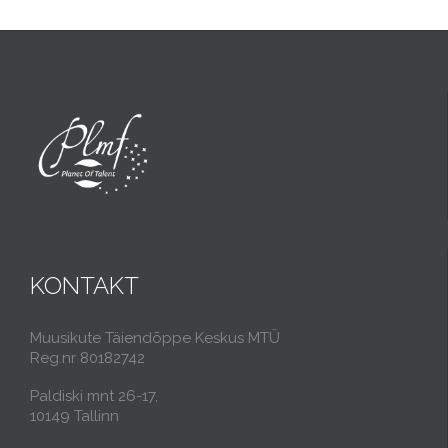
KONTAKT
Muusikute Täiendõppe Keskus MTÜ
Reg.nr 80182742
Paldiski mnt 26-17,
10149 Tallinn