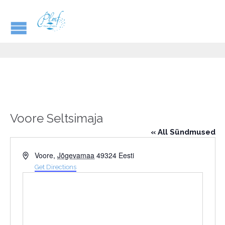
Voore Seltsimaja
« All Sündmused
Address
Voore
,
Jõgevamaa
49324
Eesti
Get Directions