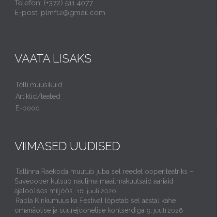
Telefon: (+372) 511 4077
E-post: plmf12@gmail.com
VAATA LISAKS
Telli muusikuid
Artiklid/teated
E-pood
VIIMASED UUDISED
Tallinna Raekoda muutub juba sel reedel ooperiteatriks –
Suveooper kutsub nautima maailmakuulsaid aariaid
ajaloolises miljöös.
16. juuli 2026
Rapla Kirikumuusika Festival lõpetab sel aastal kahe
omanäolise ja suurejoonelise kontserdiga
9. juuli 2026