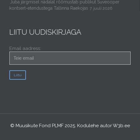
Juba järgmisel nädalal rõõmustab publikut Suveooper
kontsert-etendustega Tallinna Raekojas
7. juuli 2026
LIITU UUDISKIRJAGA
Email aadress:
© Muusikute Fond PLMF 2025. Kodulehe autor
W3b.ee