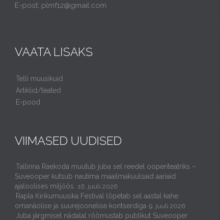
E-post: plmf12@gmail.com
VAATA LISAKS
Telli muusikuid
Artiklid/teated
E-pood
VIIMASED UUDISED
Tallinna Raekoda muutub juba sel reedel ooperiteatriks –
Suveooper kutsub nautima maailmakuulsaid aariaid
ajaloolises miljöös.
16. juuli 2026
Rapla Kirikumuusika Festival lõpetab sel aastal kahe
omanäolise ja suurejoonelise kontserdiga
9. juuli 2026
Juba järgmisel nädalal rõõmustab publikut Suveooper