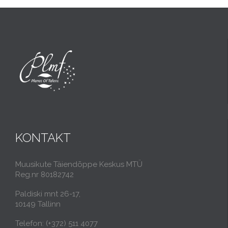
KONTAKT
Muusikute Täiendõppe Keskus MTÜ
Reg.nr 80182742
Paldiski mnt 26-17,
10149 Tallinn
Telefon: (+372) 511 4077