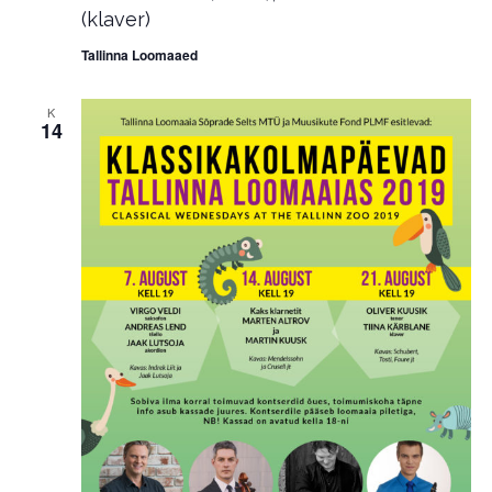
(klaver)
Tallinna Loomaaed
K
14