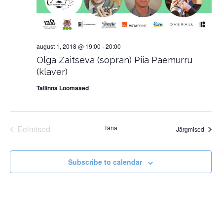
august 1, 2018 @ 19:00
-
20:00
Olga Zaitseva (sopran) Piia Paemurru
(klaver)
Tallinna Loomaaed
Eelmised
Täna
Sünd
Järgmised
Sündmused
Subscribe to calendar