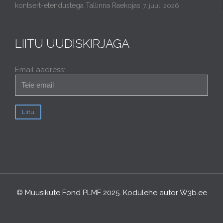
kontsert-etendustega Tallinna Raekojas
7. juuli 2026
LIITU UUDISKIRJAGA
Email aadress:
© Muusikute Fond PLMF 2025. Kodulehe autor
W3b.ee