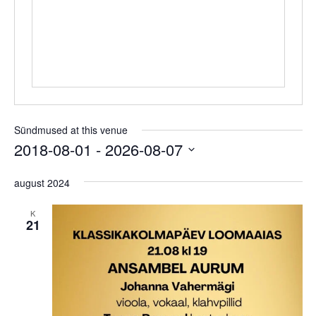
Sündmused at this venue
2018-08-01
 - 
2026-08-07
Select
date.
august 2024
K
21