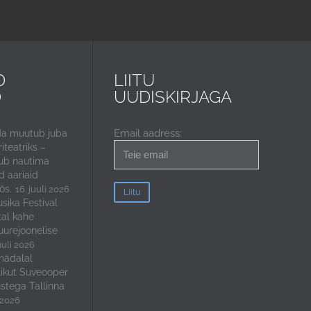
D
LIITU
D
UUDISKIRJAGA
Email aadress:
da muutub juba
iteatriks –
ub nautima
 aariaid
ös.
16. juuli 2026
sika Festival
tal kahe
uurejoonelise
uuli 2026
nädalal
ikut Suveooper
stega Tallinna
i 2026