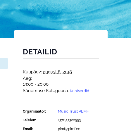
DETAILID
Kuupäev:
august 8, 2018
Aeg:
19:00 - 20:00
Sündmuse Kategooria:
Kontserdid
Music Trust PLMF
Organisaator:
Telefon:
+372 53302993
Email:
plmf@plmf.ee