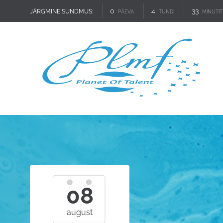
0
4
33
JÄRGMINE SÜNDMUS:
PÄEVA
TUNDI
MINUTIT
08
august