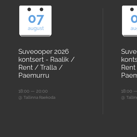
07
august
au
Suveooper 2026
Suve
kontsert - Raalik /
konts
Rent / Tralla /
Rent 
Paemurru
Paem
18:00 — 20:00
18:00 —
@
@
Tallinna Raekoda
Talli