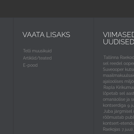
VAATA LISAKS
VIIMASE
UUDISE
Telli muusikuid
Tallinna Raeko
Artiklid/teated
sel reedel ooper
E-pood
Suveooper kuts
maailmakuulsaid
ajaloolises miljö
Rapla Kirikumuu
lõpetab sel aas
omanäolise ja s
kontserdiga
9. j
Juba järgmisel 
rõõmustab publ
kontsert-etendu
Raekojas
7. juul