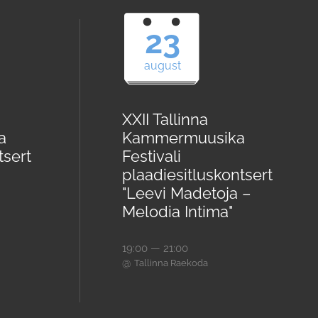
23
august
XXII Tallinna
a
Kammermuusika
tsert
Festivali
plaadiesitluskontsert
"Leevi Madetoja –
Melodia Intima"
19:00 — 21:00
@
Tallinna Raekoda