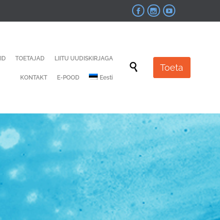



Skip
ID
TOETAJAD
LIITU UUDISKIRJAGA
to

Toeta
content
KONTAKT
E-POOD
Eesti