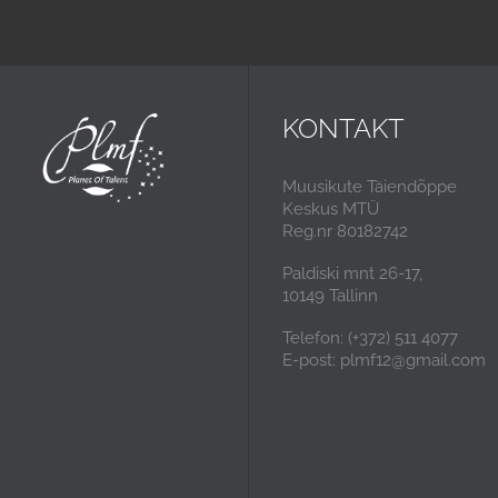
KONTAKT
Muusikute Täiendõppe
Keskus MTÜ
Reg.nr 80182742
Paldiski mnt 26-17,
10149 Tallinn
Telefon: (+372) 511 4077
E-post: plmf12@gmail.com