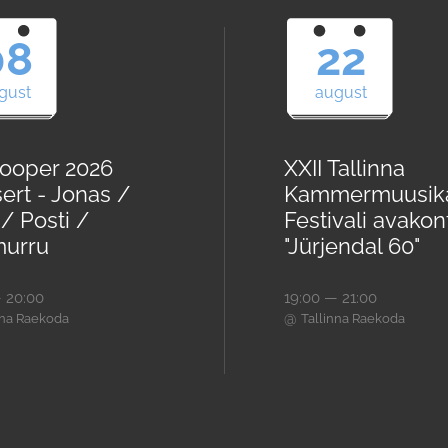
08
22
gust
august
ooper 2026
XXII Tallinna
ert - Jonas /
Kammermuusik
/ Posti /
Festivali avakon
urru
"Jürjendal 60"
 20:00
19:00 — 21:00
@
nna Raekoda
Tallinna Raekoda