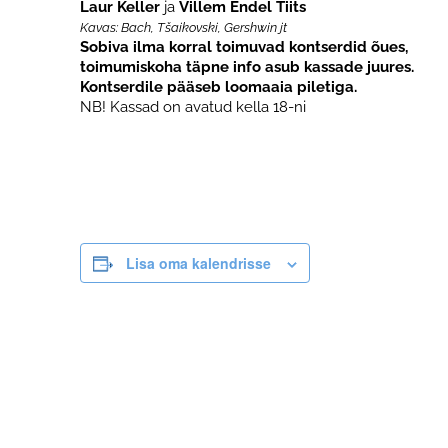
Laur Keller
ja
Villem Endel Tiits
Kavas: Bach, Tšaikovski, Gershwin jt
Sobiva ilma korral toimuvad kontserdid õues,
toimumiskoha täpne info asub kassade juures.
Kontserdile pääseb loomaaia piletiga.
NB! Kassad on avatud kella 18-ni
Lisa oma kalendrisse