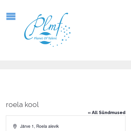
roela kool
« All Sündmused
Address
Järve 1, Roela alevik