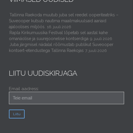
Tallinna Raekoda muutub juba sel reedel ooperiteatriks –
Suveooper kutsub nautima maailmakuulsaid aariaid
ajaloolises miljöös.
16. juuli 2026
Rapla Kirikumuusika Festival lõpetab sel aastal kahe
omanäolise ja suurejoonelise kontserdiga
9. juuli 2026
Juba järgmisel nädalal rõõmustab publikut Suveooper
kontsert-etendustega Tallinna Raekojas
7. juuli 2026
LIITU UUDISKIRJAGA
Email aadress: