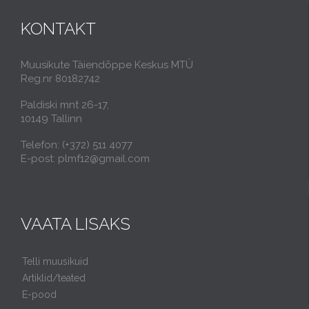
KONTAKT
Muusikute Täiendõppe Keskus MTÜ
Reg.nr 80182742
Paldiski mnt 26-17,
10149 Tallinn
Telefon: (+372) 511 4077
E-post: plmf12@gmail.com
VAATA LISAKS
Telli muusikuid
Artiklid/teated
E-pood