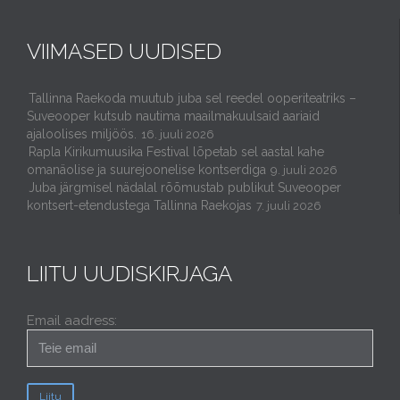
VIIMASED UUDISED
Tallinna Raekoda muutub juba sel reedel ooperiteatriks –
Suveooper kutsub nautima maailmakuulsaid aariaid
ajaloolises miljöös.
16. juuli 2026
Rapla Kirikumuusika Festival lõpetab sel aastal kahe
omanäolise ja suurejoonelise kontserdiga
9. juuli 2026
Juba järgmisel nädalal rõõmustab publikut Suveooper
kontsert-etendustega Tallinna Raekojas
7. juuli 2026
LIITU UUDISKIRJAGA
Email aadress: