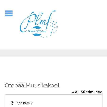
Otepää Muusikakool
« All Sündmused
Address
Koolitare 7