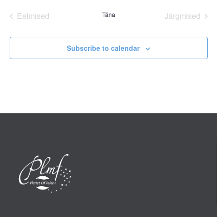
date.
Eelmised
Täna
Järgmised
Sündmused
Sündmus
Subscribe to calendar