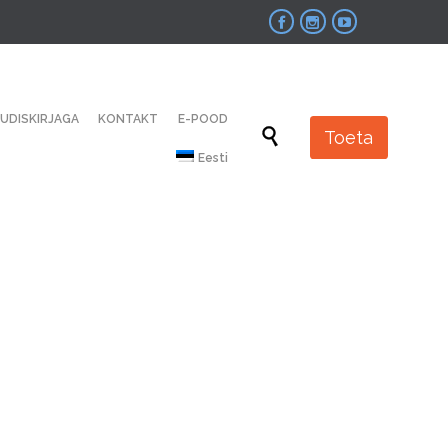



Skip
UUDISKIRJAGA
KONTAKT
E-POOD
to

Toeta
content
Eesti