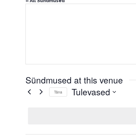
« All Sündmused
Sündmused at this venue
Tulevased
Täna
Select
date.