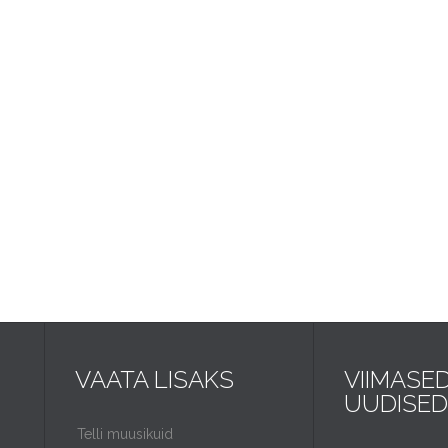
VAATA LISAKS
VIIMASE
UUDISED
Telli muusikuid