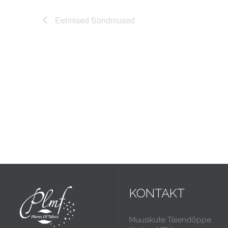
Eelmised
Sündmused
KONTAKT
Muusikute Täiendõppe