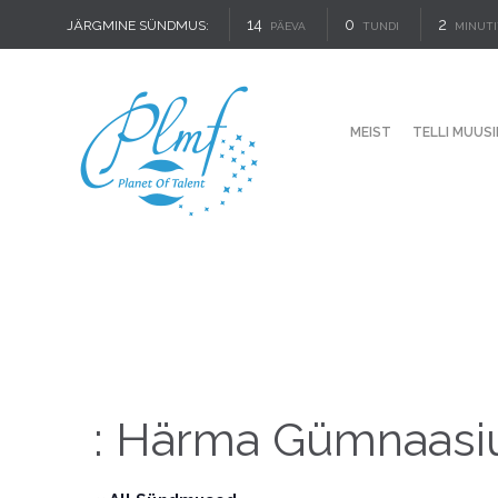
14
0
2
JÄRGMINE SÜNDMUS:
PÄEVA
TUNDI
MINUTI
MEIST
TELLI MUUSI
: Härma Gümnaas