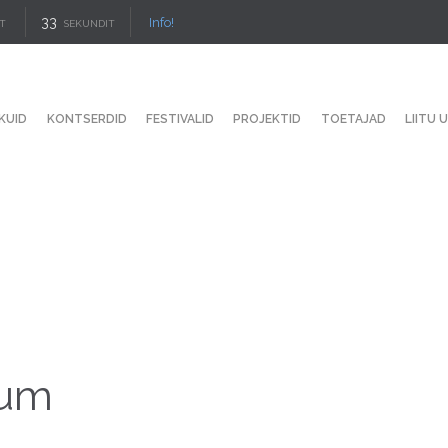
33
Info!
T
SEKUNDIT
KUID
KONTSERDID
FESTIVALID
PROJEKTID
TOETAJAD
LIITU 
ium