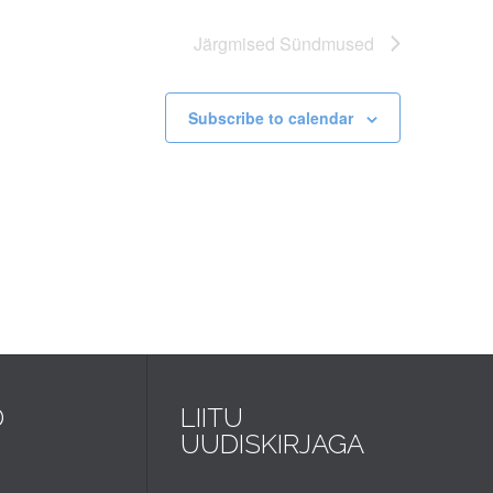
Järgmised
Sündmused
Subscribe to calendar
D
LIITU
UUDISKIRJAGA