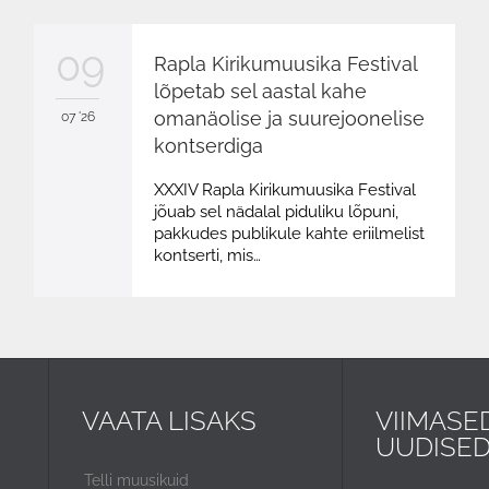
09
Rapla Kirikumuusika Festival
lõpetab sel aastal kahe
omanäolise ja suurejoonelise
07 '26
kontserdiga
XXXIV Rapla Kirikumuusika Festival
jõuab sel nädalal piduliku lõpuni,
pakkudes publikule kahte eriilmelist
kontserti, mis…
VAATA LISAKS
VIIMASE
UUDISE
Telli muusikuid