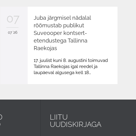
07
Juba järgmisel nädalal
rõõmustab publikut
Suveooper kontsert-
07 '26
etendustega Tallinna
Raekojas
17. juulist kuni 8. augustini toimuvad
Tallinna Raekojas igal reedel ja
laupäeval algusega kell 18…
D
LIITU
D
UUDISKIRJAGA