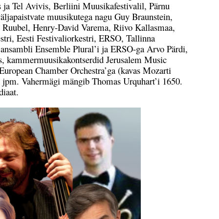
a Tel Avivis, Berliini Muusikafestivalil, Pärnu
 väljapaistvate muusikutega nagu Guy Braunstein,
in Ruubel, Henry-David Varema, Riivo Kallasmaa,
ri, Eesti Festivaliorkestri, ERSO, Tallinna
ka ansambli Ensemble Plural’i ja ERSO-ga Arvo Pärdi,
mmas, kammermuusikakontserdid Jerusalem Music
ng European Chamber Orchestra’ga (kavas Mozarti
ver) jpm. Vahermägi mängib Thomas Urquhart’i 1650.
diaat.