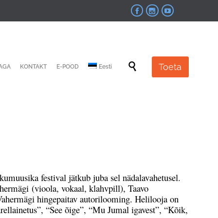



Skip

Toeta
JAGA
KONTAKT
E-POOD
Eesti
to
content
umuusika festival jätkub juba sel nädalavahetusel.
ermägi (vioola, vokaal, klahvpill), Taavo
ahermägi hingepaitav autorilooming. Helilooja on
rellainetus”, “See õige”, “Mu Jumal igavest”, “Kõik,