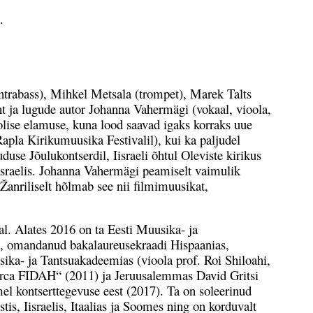
.
bass), Mihkel Metsala (trompet), Marek Talts
t ja lugude autor Johanna Vahermägi (vokaal, vioola,
äolise elamuse, kuna lood saavad igaks korraks uue
apla Kirikumuusika Festivalil), kui ka paljudel
se Jõulukontserdil, Iisraeli õhtul Oleviste kirikus
sraelis. Johanna Vahermägi peamiselt vaimulik
anriliselt hõlmab see nii filmimuusikat,
 Alates 2016 on ta Eesti Muusika- ja
), omandanud bakalaureusekraadi Hispaanias,
ka- ja Tantsuakadeemias (vioola prof. Roi Shiloahi,
norca FIDAH“ (2011) ja Jeruusalemmas David Gritsi
mel kontserttegevuse eest (2017). Ta on soleerinud
 Iisraelis, Itaalias ja Soomes ning on korduvalt