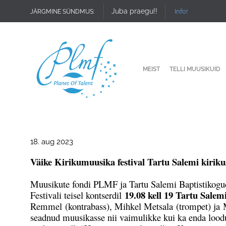
Juba praegu!!
Info!
JÄRGMINE SÜNDMUS:
MEIST
TELLI MUUSIKUID
18. aug 2023
Väike Kirikumuusika festival Tartu Salemi kirikus
Muusikute fondi PLMF ja Tartu Salemi Baptistikogudus
19.08 kell 19 Tartu Salem
Festivali teisel kontserdil
Remmel (kontrabass), Mihkel Metsala (trompet) ja M
seadnud muusikasse nii vaimulikke kui ka enda loodu