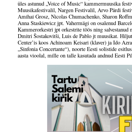
üles astunud „Voice of Music“ kammermuusika festival
Muusikafestivalil, Nargen Festivalil, Arvo Pärdi fes
Amihai Grosz, Nicolas Chumachenko, Sharon Roffmann
Anna Staskiewicz jpt. Vahermägi on osalenud Barcelo
Kammerorkestri jpt orkestrite töös ning salvestanud
Dmitri Šostakovitši, Luis de Pablo jt muusikat. Hi
Center’is koos Achinoam Keisari (klaver) ja Ido Azra
„Sinfonia Concertante“), noorte Eesti solistide esi
aasta vioolal, mille on talle kasutada andnud Eesti