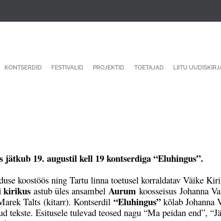
KONTSERDID
FESTIVALID
PROJEKTID
TOETAJAD
LIITU UUDISKIR
 jätkub 19. augustil kell 19 kontserdiga “Eluhingus”.
e koostöös ning Tartu linna toetusel korraldatav Väike Kirik
i kirikus
Aurum
astub üles ansambel
koosseisus Johanna Vah
“Eluhingus”
arek Talts (kitarr). Kontserdil
kõlab Johanna V
d tekste. Esitusele tulevad teosed nagu “Ma peidan end”, “Jä