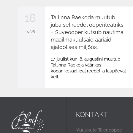
16
Tallinna Raekoda muutub
juba sel reedel ooperiteatriks
– Suveooper kutsub nautima
07 '26
maailmakuulsaid aariaid
ajaloolises miljöös.
17. juulist kuni 8. augustini muutub
Tallinna Raekoja väärikas
kodanikesaal igal reedel ja laupäeval
kell…
KONTAKT
Muusikute Täiendõppe