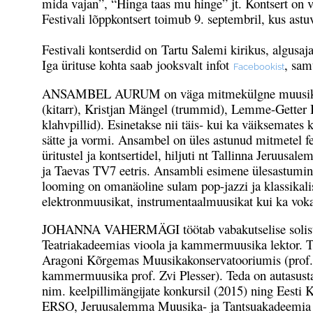
mida vajan”, “Hinga taas mu hinge” jt. Kontsert on 
Festivali lõppkontsert toimub 9. septembril, kus astu
Festivali kontserdid on Tartu Salemi kirikus, algusaj
Iga ürituse kohta saab jooksvalt infot
, sam
Facebookist
ANSAMBEL AURUM on väga mitmekülgne muusikakolle
(kitarr), Kristjan Mängel (trummid), Lemme-Getter B
klahvpillid). Esinetakse nii täis- kui ka väiksemates
sätte ja vormi. Ansambel on üles astunud mitmetel fe
üritustel ja kontsertidel, hiljuti nt Tallinna Jeruu
ja Taevas TV7 eetris. Ansambli esimene ülesastumi
looming on omanäoline sulam pop-jazzi ja klassikalis
elektronmuusikat, instrumentaalmuusikat kui ka vok
JOHANNA VAHERMÄGI töötab vabakutselise solisti, k
Teatriakadeemias vioola ja kammermuusika lektor. T
Aragoni Kõrgemas Muusikakonservatooriumis (prof. Av
kammermuusika prof. Zvi Plesser). Teda on autasust
nim. keelpillimängijate konkursil (2015) ning Eesti K
ERSO, Jeruusalemma Muusika- ja Tantsuakadeemia ka