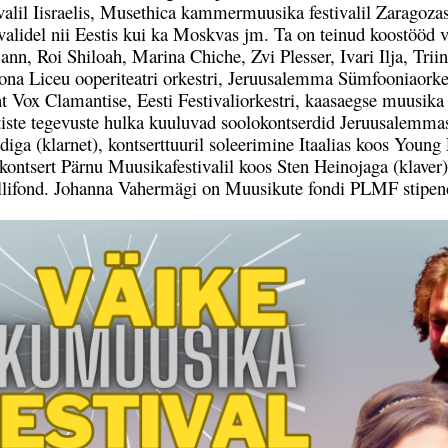
il Iisraelis, Musethica kammermuusika festivalil Zaragozas j
tivalidel nii Eestis kui ka Moskvas jm. Ta on teinud koostööd
, Roi Shiloah, Marina Chiche, Zvi Plesser, Ivari Ilja, Tri
na Liceu ooperiteatri orkestri, Jeruusalemma Sümfooniaorkest
 nt Vox Clamantise, Eesti Festivaliorkestri, kaasaegse muusi
ljutiste tegevuste hulka kuuluvad soolokontserdid Jeruusale
diga (klarnet), kontserttuuril soleerimine Itaalias koos You
tluskontsert Pärnu Muusikafestivalil koos Sten Heinojaga (kla
 Pillifond. Johanna Vahermägi on Muusikute fondi PLMF stipen