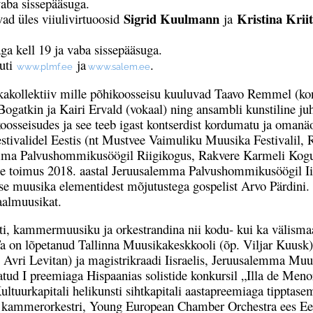
vaba sissepääsuga.
Sigrid Kuulmann
Kristina Kriit
vad üles viiulivirtuoosid
ja
aga kell 19 ja vaba sissepääsuga.
uti
ja
.
www.plmf.ee
www.
salem.ee
ktiiv mille põhikoosseisu kuuluvad Taavo Remmel (kontra
ogatkin ja Kairi Ervald (vokaal) ning ansambli kunstiline juh
 koosseisudes ja see teeb igast kontserdist kordumatu ja oman
stivalidel Eestis (nt Mustvee Vaimuliku Muusika Festivalil, R
salemma Palvushommikusöögil Riigikogus, Rakvere Karmeli Kogudu
ne toimus 2018. aastal Jeruusalemma Palvushommikusöögil Ii
e muusika elementidest mõjutustega gospelist Arvo Pärdini. Ž
aalmuusikat.
ammermuusiku ja orkestrandina nii kodu- kui ka välismaal.
a on lõpetanud Tallinna Muusikakeskkooli (õp. Viljar Kuusk
ri Levitan) ja magistrikraadi Iisraelis, Jeruusalemma Muusi
atud I preemiaga Hispaanias solistide konkursil „Illa de Me
ultuurkapitali helikunsti sihtkapitali aastapreemiaga tipptase
mmerorkestri, Young European Chamber Orchestra ees Eestis,