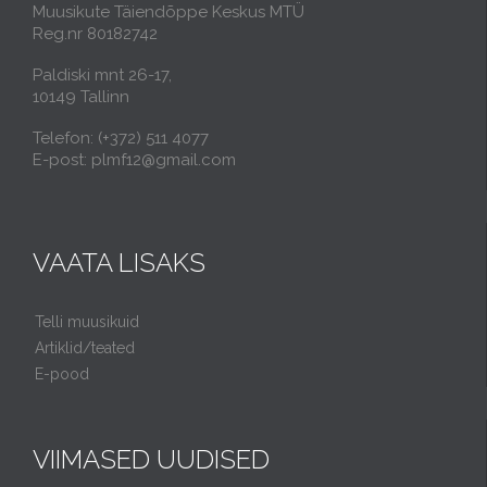
Muusikute Täiendõppe Keskus MTÜ
Reg.nr 80182742
Paldiski mnt 26-17,
10149 Tallinn
Telefon: (+372) 511 4077
E-post: plmf12@gmail.com
VAATA LISAKS
Telli muusikuid
Artiklid/teated
E-pood
VIIMASED UUDISED