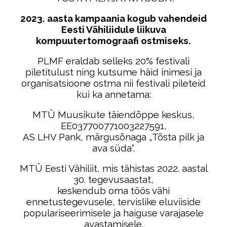
2023. aasta kampaania kogub vahendeid
Eesti Vähiliidule liikuva
kompuutertomograafi ostmiseks.
PLMF eraldab selleks 20% festivali
piletitulust ning kutsume häid inimesi ja
organisatsioone ostma nii festivali pileteid
kui ka annetama:
MTÜ Muusikute täiendõppe keskus,
EE037700771003227591,
AS LHV Pank,
märgusõnaga „Tõsta pilk ja
ava süda“.
MTÜ Eesti Vähiliit, mis tähistas 2022. aastal
30. tegevusaastat,
keskendub oma töös vähi
ennetustegevusele, tervislike eluviiside
populariseerimisele ja haiguse varajasele
avastamisele.