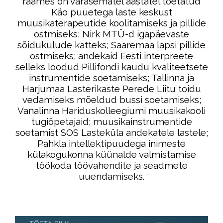
raames on varasematel aastatel toetatud
Käo puuetega laste keskust
muusikaterapeutide koolitamiseks ja pillide
ostmiseks; Nirk MTÜ-d igapäevaste
sõidukulude katteks; Saaremaa lapsi pillide
ostmiseks; andekaid Eesti interpreete
selleks loodud Pillifondi kaudu kvaliteetsete
instrumentide soetamiseks; Tallinna ja
Harjumaa Lasterikaste Perede Liitu toidu
vedamiseks mõeldud bussi soetamiseks;
Vanalinna Hariduskolleegiumi muusikakooli
tugiõpetajaid; muusikainstrumentide
soetamist SOS Lasteküla andekatele lastele;
Pahkla intellektipuudega inimeste
külakogukonna küünalde valmistamise
töökoda töövahendite ja seadmete
uuendamiseks.