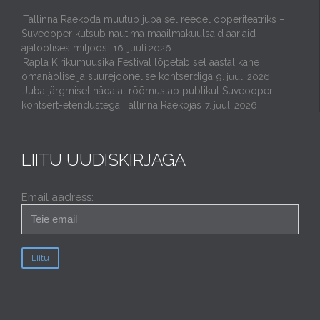
Tallinna Raekoda muutub juba sel reedel ooperiteatriks –
Suveooper kutsub nautima maailmakuulsaid aariaid
ajaloolises miljöös.
16. juuli 2026
Rapla Kirikumuusika Festival lõpetab sel aastal kahe
omanäolise ja suurejoonelise kontserdiga
9. juuli 2026
Juba järgmisel nädalal rõõmustab publikut Suveooper
kontsert-etendustega Tallinna Raekojas
7. juuli 2026
LIITU UUDISKIRJAGA
Email aadress: