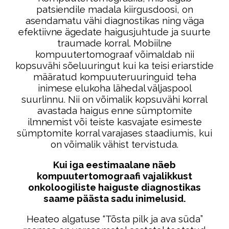
patsiendile madala kiirgusdoosi, on
asendamatu vähi diagnostikas ning väga
efektiivne ägedate haigusjuhtude ja suurte
traumade korral. Mobiilne
kompuutertomograaf võimaldab nii
kopsuvähi sõeluuringut kui ka teisi eriarstide
määratud kompuuteruuringuid teha
inimese elukoha lähedal väljaspool
suurlinnu. Nii on võimalik kopsuvähi korral
avastada haigus enne sümptomite
ilmnemist või teiste kasvajate esimeste
sümptomite korral varajases staadiumis, kui
on võimalik vähist tervistuda.
Kui iga eestimaalane näeb
kompuutertomograafi vajalikkust
onkoloogiliste haiguste diagnostikas
saame päästa sadu inimelusid.
Heateo algatuse “Tõsta pilk ja ava süda”