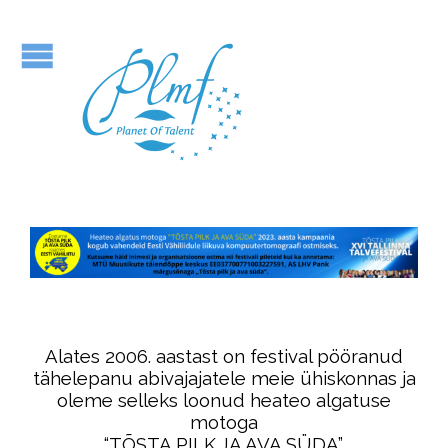
Alates 2006. aastast on festival pööranud
tähelepanu abivajajatele meie ühiskonnas ja
oleme selleks loonud heateo algatuse
motoga
“TÕSTA PILK JA AVA SÜDA”.