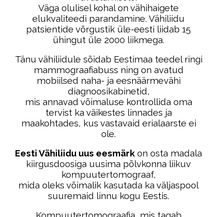
Väga olulisel kohal on vähihaigete
elukvaliteedi parandamine. Vähiliidu
patsientide võrgustik üle-eesti liidab 15
ühingut üle 2000 liikmega.
Tänu vähiliidule sõidab Eestimaa teedel ringi
mammograafiabuss ning on avatud
mobiilsed naha- ja eesnäärmevähi
diagnoosikabinetid,
mis annavad võimaluse kontrollida oma
tervist ka väikestes linnades ja
maakohtades, kus vastavaid erialaarste ei
ole.
Eesti Vähiliidu uus eesmärk
on osta madala
kiirgusdoosiga uusima põlvkonna liikuv
kompuutertomograaf,
mida oleks võimalik kasutada ka väljaspool
suuremaid linnu kogu Eestis.
Kompuutertomograafia, mis tagab