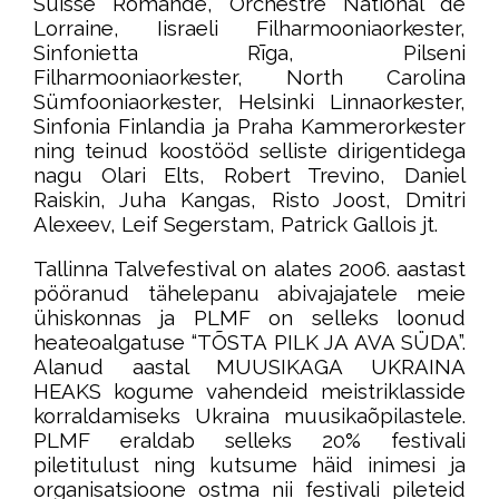
Suisse Romande, Orchestre National de
Lorraine, Iisraeli Filharmooniaorkester,
Sinfonietta Rīga, Pilseni
Filharmooniaorkester, North Carolina
Sümfooniaorkester, Helsinki Linnaorkester,
Sinfonia Finlandia ja Praha Kammerorkester
ning teinud koostööd selliste dirigentidega
nagu Olari Elts, Robert Trevino, Daniel
Raiskin, Juha Kangas, Risto Joost, Dmitri
Alexeev, Leif Segerstam, Patrick Gallois jt.
Tallinna Talvefestival on alates 2006. aastast
pööranud tähelepanu abivajajatele meie
ühiskonnas ja PLMF on selleks loonud
heateoalgatuse “TÕSTA PILK JA AVA SÜDA”.
Alanud aastal MUUSIKAGA UKRAINA
HEAKS kogume vahendeid meistriklasside
korraldamiseks Ukraina muusikaõpilastele.
PLMF eraldab selleks 20% festivali
piletitulust ning kutsume häid inimesi ja
organisatsioone ostma nii festivali pileteid