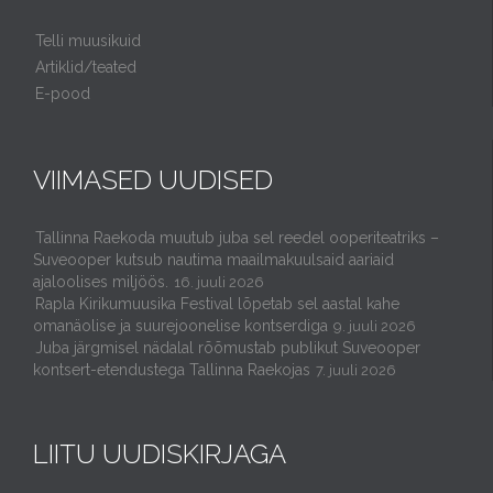
Telli muusikuid
Artiklid/teated
E-pood
VIIMASED UUDISED
Tallinna Raekoda muutub juba sel reedel ooperiteatriks –
Suveooper kutsub nautima maailmakuulsaid aariaid
ajaloolises miljöös.
16. juuli 2026
Rapla Kirikumuusika Festival lõpetab sel aastal kahe
omanäolise ja suurejoonelise kontserdiga
9. juuli 2026
Juba järgmisel nädalal rõõmustab publikut Suveooper
kontsert-etendustega Tallinna Raekojas
7. juuli 2026
LIITU UUDISKIRJAGA