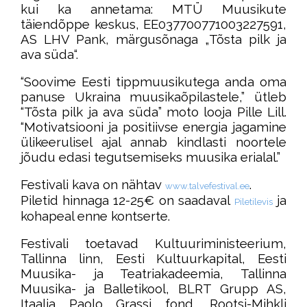
kui ka annetama: MTÜ Muusikute
täiendõppe keskus, EE037700771003227591,
AS LHV Pank, märgusõnaga „Tõsta pilk ja
ava süda“.
“Soovime Eesti tippmuusikutega anda oma
panuse Ukraina muusikaõpilastele,” ütleb
“Tõsta pilk ja ava süda” moto looja Pille Lill.
“Motivatsiooni ja positiivse energia jagamine
ülikeerulisel ajal annab kindlasti noortele
jõudu edasi tegutsemiseks muusika erialal.”
Festivali kava on nähtav
.
www.talvefestival.ee
Piletid hinnaga 12-25€ on saadaval
ja
Piletilevis
kohapeal enne kontserte.
Festivali toetavad Kultuuriministeerium,
Tallinna linn, Eesti Kultuurkapital, Eesti
Muusika- ja Teatriakadeemia, Tallinna
Muusika- ja Balletikool, BLRT Grupp AS,
Itaalia P
aolo Grassi fond, Rootsi-Mihkli