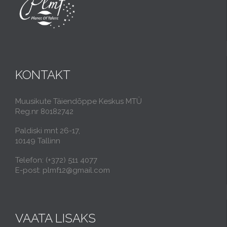
KONTAKT
Muusikute Täiendõppe Keskus MTÜ
Reg.nr 80182742
Paldiski mnt 26-17,
10149 Tallinn
Telefon: (+372) 511 4077
E-post: plmf12@gmail.com
VAATA LISAKS