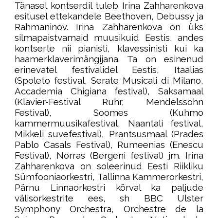
Tänasel kontserdil tuleb Irina Zahharenkova
esitusel ettekandele Beethoven, Debussy ja
Rahmaninov. Irina Zahharenkova on üks
silmapaistvamaid muusikuid Eestis, andes
kontserte nii pianisti, klavessinisti kui ka
haamerklaverimängijana. Ta on esinenud
erinevatel festivalidel Eestis, Itaalias
(Spoleto festival, Serate Musicali di Milano,
Accademia Chigiana festival), Saksamaal
(Klavier-Festival Ruhr, Mendelssohn
Festival), Soomes (Kuhmo
kammermuusikafestival, Naantali festival,
Mikkeli suvefestival), Prantsusmaal (Prades
Pablo Casals Festival), Rumeenias (Enescu
Festival), Norras (Bergeni festival) jm. Irina
Zahharenkova on soleerinud Eesti Riikliku
Sümfooniaorkestri, Tallinna Kammerorkestri,
Pärnu Linnaorkestri kõrval ka paljude
välisorkestrite ees, sh BBC Ulster
Symphony Orchestra, Orchestre de la