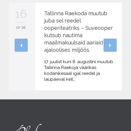
16
Tallinna Raekoda muutub
juba sel reedel
ooperiteatriks – Suveooper
07 '26
kutsub nautima
maailmakuulsaid aariaid
ajaloolises miljöös.
17. juulist kuni 8. augustini muutub
Tallinna Raekoja väärikas
kodanikesaal igal reedel ja
laupäeval kell…