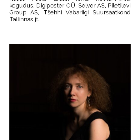
kogudus, Digiposter OÜ, Selver AS, Piletilevi
Group AS, Tšehhi Vabariigi Suursaatkond
Tallinnas jt.