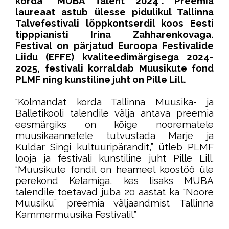
korda “MUBA Talent 2024”. Preemia
laureaat astub ülesse pidulikul Tallinna
Talvefestivali lõppkontserdil koos
Eesti
tipppianisti Irina Zahharenkovaga.
F
estival
on pärjatud Euroopa Festivalide
Liidu (EFFE) kvaliteedimärgisega 2024-
2025, festivali korraldab Muusikute fond
PLMF ning kunstiline juht on Pille Lill.
“Kolmandat korda Tallinna Muusika- ja
Balletikooli talendile välja antava preemia
eesmärgiks on kõige noorematele
muusikaannetele tutvustada Marje ja
Kuldar Singi kultuuripärandit,” ütleb PLMF
looja ja festivali kunstiline juht Pille Lill.
“Muusikute fondil on heameel koostöö üle
perekond Kelamiga, kes lisaks MUBA
talendile toetavad juba 20 aastat ka “Noore
Muusiku” preemia väljaandmist Tallinna
Kammermuusika Festivalil.”