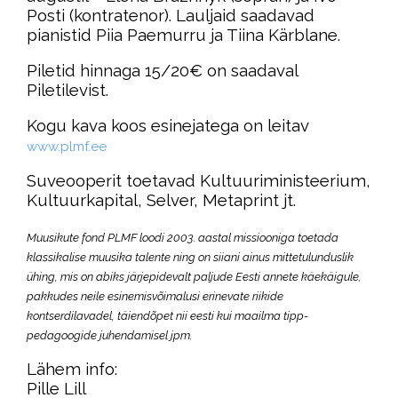
Posti (kontratenor). Lauljaid saadavad
pianistid Piia Paemurru ja Tiina Kärblane.
Piletid hinnaga 15/20€ on saadaval
Piletilevist.
Kogu kava koos esinejatega on leitav
www.plmf.ee
Suveooperit toetavad Kultuuriministeerium,
Kultuurkapital, Selver, Metaprint jt.
Muusikute fond PLMF loodi 2003. aastal missiooniga toetada
klassikalise muusika talente ning on siiani ainus mittetulunduslik
ühing, mis on abiks järjepidevalt paljude Eesti annete käekäigule,
pakkudes neile esinemisvõimalusi erinevate riikide
kontserdilavadel, täiendõpet nii eesti kui maailma tipp-
pedagoogide juhendamisel jpm.
Lähem info:
Pille Lill