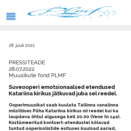
28. juuli 2022
PRESSITEADE
28.07.2022
Muusikute fond PLMF
Suveooperi emotsionaalsed etendused
Katariina kirikus jätkuvad juba sel reedel.
Ooperimuusikat saab kuulata Tallinna vanalinna
müstilises Püha Katariina kirikus nii reedel kui ka
laupäeva õhtul algusega kell 20.00 (Vene tn 14a).
Kostümeeritud kontsert-etendustel kõlavad
tuntud ooperisolistide esituses kuulsad aariad,