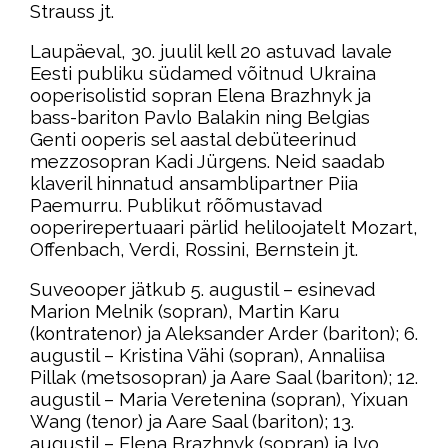
Strauss jt.
Laupäeval, 30. juulil kell 20 astuvad lavale
Eesti publiku südamed võitnud Ukraina
ooperisolistid sopran Elena Brazhnyk ja
bass-bariton Pavlo Balakin ning Belgias
Genti ooperis sel aastal debüteerinud
mezzosopran Kadi Jürgens. Neid saadab
klaveril hinnatud ansamblipartner Piia
Paemurru. Publikut rõõmustavad
ooperirepertuaari pärlid heliloojatelt Mozart,
Offenbach, Verdi, Rossini, Bernstein jt.
Suveooper jätkub 5. augustil – esinevad
Marion Melnik (sopran), Martin Karu
(kontratenor) ja Aleksander Arder (bariton); 6.
augustil – Kristina Vähi (sopran), Annaliisa
Pillak (metsosopran) ja Aare Saal (bariton); 12.
augustil – Maria Veretenina (sopran), Yixuan
Wang (tenor) ja Aare Saal (bariton); 13.
augustil – Elena Brazhnyk (sopran) ja Ivo