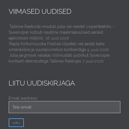
VIIMASED UUDISED
Tallinna Raekoda muutub juba sel reedel ooperiteatriks –
Suveooper kutsub nautima maailmakuulsaid aariaid
ajaloolises miljöös.
16. juuli 2026
Rapla Kirikumuusika Festival lõpetab sel aastal kahe
omanäolise ja suurejoonelise kontserdiga
9. juuli 2026
Juba järgmisel nädalal rõõmustab publikut Suveooper
kontsert-etendustega Tallinna Raekojas
7. juuli 2026
LIITU UUDISKIRJAGA
Email aadress: