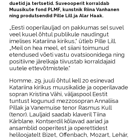
duetid ja tertsetid. Suveooperit korraldab
Muusikute fond PLMF, kunstnik Riina Vanhanen
ning produtsendid Pille Lill ja Alar Haak.
„Eesti ooperilauljad on pakkumas sel suvel
veel kuuel õhtul publikule naudingut
imelises Katariina kirikus,“ ütleb Pille Lill.
„Meil on hea meel, et siiani toimunud
etendused võeti vastu ovatsioonidega ning
positiivne järelkaja tiivustab korraldajaid
uutele ettevõtmistele.“
Homme, 29. juuli õhtul kell 20 esinevad
Katariina kirikus muusikalide ja ooperilavade
sopran Kristina Vähi, väljaspool Eestit
tuntust kogunud mezzosopran Annaliisa
Pillak ja Vanemuise tenor Rasmus Kull
(tenor). Lauljaid saadab klaveril Tiina
Kärblane. Kontserdil kõlavad aariad ja
ansamblid ooperitest ja operettidest
heliloojatelt Bizet, Offenbach, Mozart, Lehár,