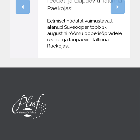
reedeti ja laupäeviti Tallinna
Raekojas!
Eelmisel nädalal vaimustavalt
alanud Suveooper toob 17.
augustini rõõmu ooperisõpradele
reedeti ja laupäeviti Tallinna
Raekojas….