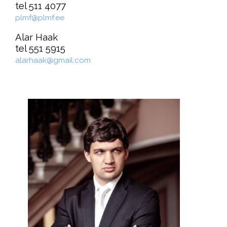
tel 511 4077
plmf@plmf.ee
Alar Haak
tel 551 5915
alarhaak@gmail.com