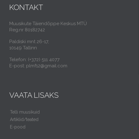
KONTAKT
Muusikute Täiendõppe Keskus MTÜ
Reg.nr 80182742
Paldiski mnt 26-17,
10149 Tallinn
Telefon: (+372) 511 4077
E-post: plmf12@gmail.com
VAATA LISAKS
Telli muusikuid
Artiklid/teated
E-pood