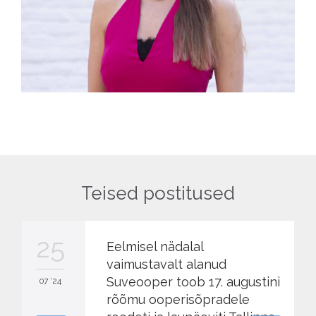
Teised postitused
25
Eelmisel nädalal
vaimustavalt alanud
Suveooper toob 17. augustini
07 '24
rõõmu ooperisõpradele