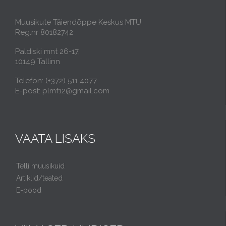
Muusikute Täiendõppe Keskus MTÜ
Reg.nr 80182742
Paldiski mnt 26-17,
10149 Tallinn
Telefon: (+372) 511 4077
E-post: plmf12@gmail.com
VAATA LISAKS
Telli muusikuid
Artiklid/teated
E-pood