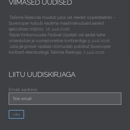
VIIMASED UUDISED
Tallinna Raekoda muutub juba sel reedel ooperiteatriks –
Suveooper kutsub nautima maailmakuulsaid aariaid
ajaloolises miljöös.
16. juuli 2026
Rapla Kirikumuusika Festival lõpetab sel aastal kahe
omanäolise ja suurejoonelise kontserdiga
9. juuli 2026
Juba järgmisel nädalal rõõmustab publikut Suveooper
kontsert-etendustega Tallinna Raekojas
7. juuli 2026
LIITU UUDISKIRJAGA
Email aadress: