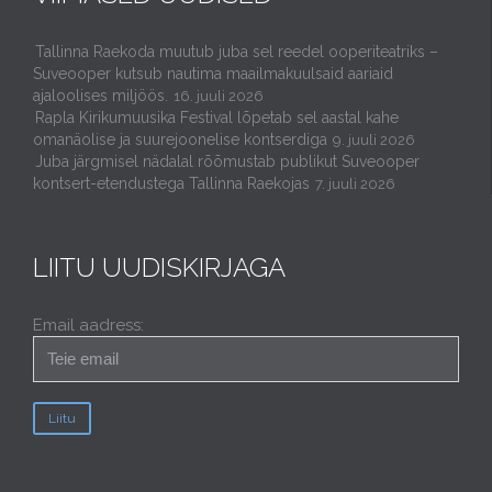
Tallinna Raekoda muutub juba sel reedel ooperiteatriks –
Suveooper kutsub nautima maailmakuulsaid aariaid
ajaloolises miljöös.
16. juuli 2026
Rapla Kirikumuusika Festival lõpetab sel aastal kahe
omanäolise ja suurejoonelise kontserdiga
9. juuli 2026
Juba järgmisel nädalal rõõmustab publikut Suveooper
kontsert-etendustega Tallinna Raekojas
7. juuli 2026
LIITU UUDISKIRJAGA
Email aadress: