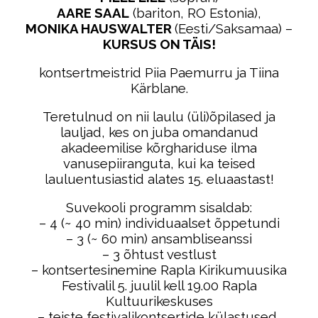
AARE SAAL
(bariton, RO Estonia),
MONIKA HAUSWALTER
(Eesti/Saksamaa) –
KURSUS ON TÄIS!
kontsertmeistrid Piia Paemurru ja Tiina
Kärblane.
Teretulnud on nii laulu (üli)õpilased ja
lauljad, kes on juba omandanud
akadeemilise kõrghariduse ilma
vanusepiiranguta, kui ka teised
lauluentusiastid alates 15. eluaastast!
Suvekooli programm sisaldab:
– 4 (~ 40 min) individuaalset õppetundi
– 3 (~ 60 min) ansambliseanssi
– 3 õhtust vestlust
– kontsertesinemine Rapla Kirikumuusika
Festivalil 5. juulil kell 19.00 Rapla
Kultuurikeskuses
– teiste festivalikontsertide külastused,