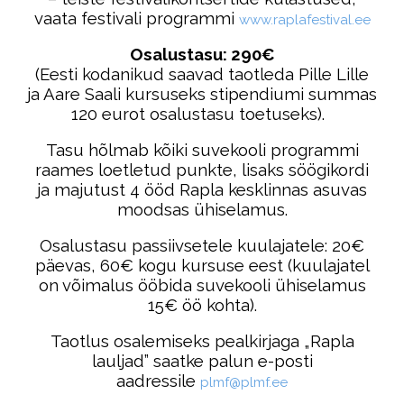
vaata festivali programmi
www.raplafestival.ee
Osalustasu: 290€
(Eesti kodanikud saavad taotleda Pille Lille
ja Aare Saali kursuseks stipendiumi summas
120 eurot osalustasu toetuseks).
Tasu hõlmab kõiki suvekooli programmi
raames loetletud punkte, lisaks söögikordi
ja majutust 4 ööd Rapla kesklinnas asuvas
moodsas ühiselamus.
Osalustasu passiivsetele kuulajatele: 20€
päevas, 60€ kogu kursuse eest (kuulajatel
on võimalus ööbida suvekooli ühiselamus
15€ öö kohta).
Taotlus osalemiseks pealkirjaga „Rapla
lauljad” saatke palun e-posti
aadressile
plmf@plmf.ee