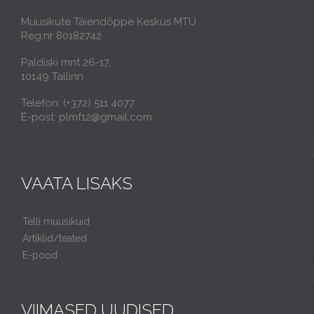
Muusikute Täiendõppe Keskus MTÜ
Reg.nr 80182742
Paldiski mnt 26-17,
10149 Tallinn
Telefon: (+372) 511 4077
E-post: plmf12@gmail.com
VAATA LISAKS
Telli muusikuid
Artiklid/teated
E-pood
VIIMASED UUDISED