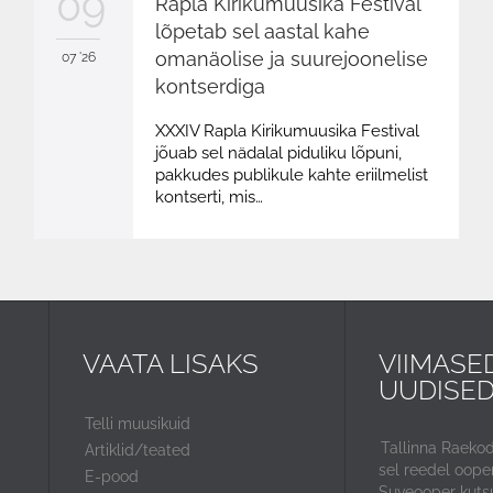
09
Rapla Kirikumuusika Festival
lõpetab sel aastal kahe
omanäolise ja suurejoonelise
07 '26
kontserdiga
XXXIV Rapla Kirikumuusika Festival
jõuab sel nädalal piduliku lõpuni,
pakkudes publikule kahte eriilmelist
kontserti, mis…
VAATA LISAKS
VIIMASE
UUDISE
Telli muusikuid
Tallinna Raeko
Artiklid/teated
sel reedel ooper
E-pood
Suveooper kuts