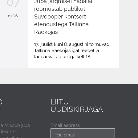
07
Juba järgmisel nädalal
rõõmustab publikut
Suveooper kontsert-
07 '26
etendustega Tallinna
Raekojas
17. juulist kuni 8. augustini toimuvad
Tallinna Raekojas igal reedel ja
laupäeval algusega kell 18…
D
LIITU
D
UUDISKIRJAGA
Email aadress:
da muutub juba
iteatriks –
ub nautima