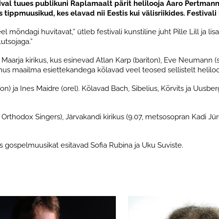
val tuues publikuni Raplamaalt pärit helilooja Aaro Pertmann
 tippmuusikud, kes elavad nii Eestis kui välisriikides. Festiva
 mõndagi huvitavat,” ütleb festivali kunstiline juht Pille Lill ja 
utsojaga.”
ala Maarja kirikus, kus esinevad Atlan Karp (bariton), Eve Neumann 
mus maailma esiettekandega kõlavad veel teosed sellistelt helilooj
ksofon) ja Ines Maidre (orel). Kõlavad Bach, Sibelius, Kõrvits ja Uu
Orthodox Singers), Järvakandi kirikus (9.07, metsosopran Kadi Jürgens 
, kus gospelmuusikat esitavad Sofia Rubina ja Uku Suviste.