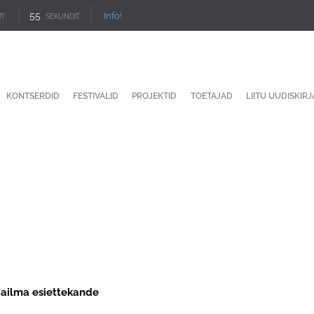
54
Info!
IT
SEKUNDIT
KONTSERDID
FESTIVALID
PROJEKTID
TOETAJAD
LIITU UUDISKIR
aailma esiettekande