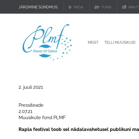
0
20
18
JÄRGMINE SÜNDMUS:
PÄEVA
TUNDI
MINUT
MEIST
TELLI MUUSIKUID
2. juuli 2021
Pressiteade
2.07.21
Muusikute fond PLMF
Rapla festival toob sel nädalavahetusel publikuni m