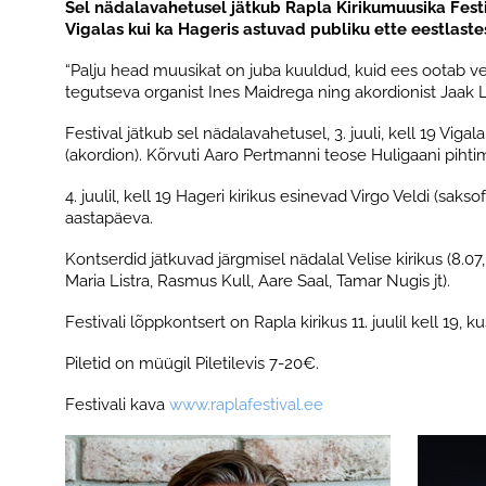
Sel nädalavahetusel jätkub Rapla Kirikumuusika Festi
Vigalas kui ka Hageris astuvad publiku ette eestlastes
“Palju head muusikat on juba kuuldud, kuid ees ootab veel
tegutseva organist Ines Maidrega ning akordionist Jaak L
Festival jätkub sel nädalavahetusel, 3. juuli, kell 19 Vig
(akordion). Kõrvuti Aaro Pertmanni teose Huligaani pihti
4. juulil, kell 19 Hageri kirikus esinevad Virgo Veldi (sa
aastapäeva.
Kontserdid jätkuvad järgmisel nädalal Velise kirikus (8.07, 
Maria Listra, Rasmus Kull, Aare Saal, Tamar Nugis jt).
Festivali lõppkontsert on Rapla kirikus 11. juulil kell 19
Piletid on müügil Piletilevis 7-20€.
Festivali kava
www.raplafestival.ee