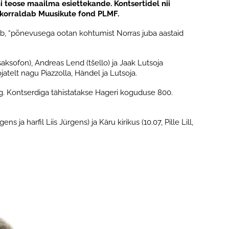
i teose maailma esiettekande. Kontsertidel nii
li korraldab Muusikute fond PLMF.
lisab, “põnevusega ootan kohtumist Norras juba aastaid
(saksofon), Andreas Lend (tšello) ja Jaak Lutsoja
atelt nagu Piazzolla, Händel ja Lutsoja.
sberg. Kontserdiga tähistatakse Hageri koguduse 800.
ja harfil Liis Jürgens) ja Käru kirikus (10.07, Pille Lill,