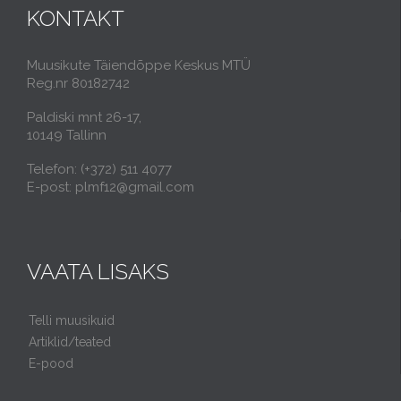
KONTAKT
Muusikute Täiendõppe Keskus MTÜ
Reg.nr 80182742
Paldiski mnt 26-17,
10149 Tallinn
Telefon: (+372) 511 4077
E-post: plmf12@gmail.com
VAATA LISAKS
Telli muusikuid
Artiklid/teated
E-pood