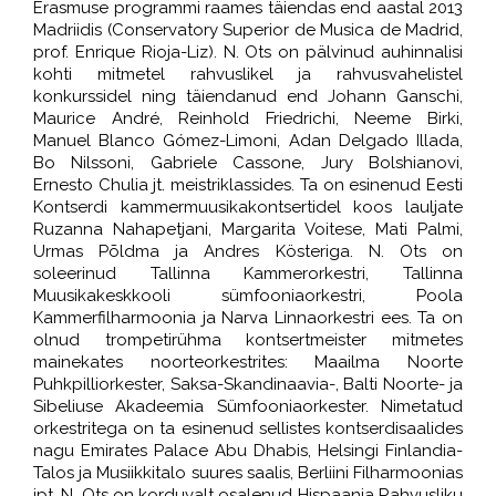
Erasmuse programmi raames täiendas end aastal 2013
Madriidis (Conservatory Superior de Musica de Madrid,
prof. Enrique Rioja-Liz). N. Ots on pälvinud auhinnalisi
kohti mitmetel rahvuslikel ja rahvusvahelistel
konkurssidel ning täiendanud end Johann Ganschi,
Maurice André, Reinhold Friedrichi, Neeme Birki,
Manuel Blanco Gómez-Limoni, Adan Delgado Illada,
Bo Nilssoni, Gabriele Cassone, Jury Bolshianovi,
Ernesto Chulia jt. meistriklassides. Ta on esinenud Eesti
Kontserdi kammermuusikakontsertidel koos lauljate
Ruzanna Nahapetjani, Margarita Voitese, Mati Palmi,
Urmas Põldma ja Andres Kösteriga. N. Ots on
soleerinud Tallinna Kammerorkestri, Tallinna
Muusikakeskkooli sümfooniaorkestri, Poola
Kammerfilharmoonia ja Narva Linnaorkestri ees. Ta on
olnud trompetirühma kontsertmeister mitmetes
mainekates noorteorkestrites: Maailma Noorte
Puhkpilliorkester, Saksa-Skandinaavia-, Balti Noorte- ja
Sibeliuse Akadeemia Sümfooniaorkester. Nimetatud
orkestritega on ta esinenud sellistes kontserdisaalides
nagu Emirates Palace Abu Dhabis, Helsingi Finlandia-
Talos ja Musiikkitalo suures saalis, Berliini Filharmoonias
jpt. N. Ots on korduvalt osalenud Hispaania Rahvusliku