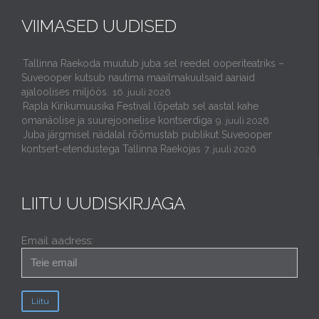
VIIMASED UUDISED
Tallinna Raekoda muutub juba sel reedel ooperiteatriks –
Suveooper kutsub nautima maailmakuulsaid aariaid
ajaloolises miljöös.
16. juuli 2026
Rapla Kirikumuusika Festival lõpetab sel aastal kahe
omanäolise ja suurejoonelise kontserdiga
9. juuli 2026
Juba järgmisel nädalal rõõmustab publikut Suveooper
kontsert-etendustega Tallinna Raekojas
7. juuli 2026
LIITU UUDISKIRJAGA
Email aadress: