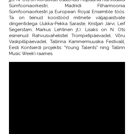
Sümfooniaorkestri, Madriidi Filharmoonia
Sümfooniaorkestri ja European Royal Ensemble töös.
Ta on teinud koostööd mitmete väljapaistvate
dirigentidega (Jukka-Pekka Saraste, Kristjan Järvi, Leif
Segerstam, Markus Lehtinen jt.). Lisaks on N. Ots
esinenud Rahvusvahelistel Trompetipäevadel, Võru
Vaskpillipäevadel, Tallinna Kammermuusika Festivalil,
Eesti Kontserdi projektis “Young Talents” ning Tallinn
Music Week’i raames.