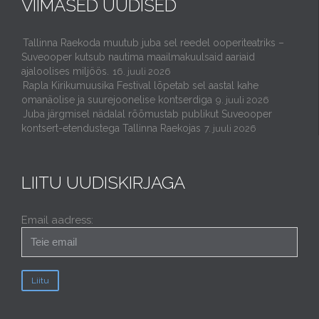
VIIMASED UUDISED
Tallinna Raekoda muutub juba sel reedel ooperiteatriks –
Suveooper kutsub nautima maailmakuulsaid aariaid
ajaloolises miljöös.
16. juuli 2026
Rapla Kirikumuusika Festival lõpetab sel aastal kahe
omanäolise ja suurejoonelise kontserdiga
9. juuli 2026
Juba järgmisel nädalal rõõmustab publikut Suveooper
kontsert-etendustega Tallinna Raekojas
7. juuli 2026
LIITU UUDISKIRJAGA
Email aadress: