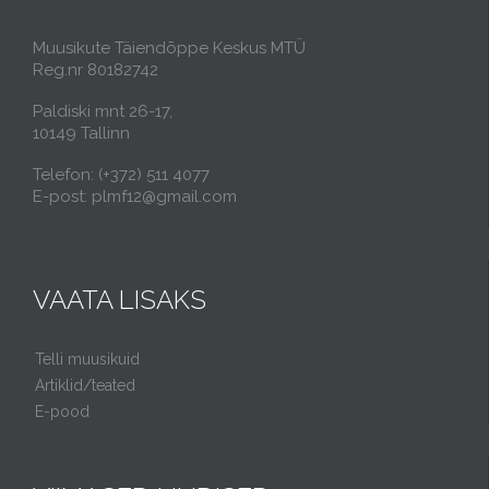
Muusikute Täiendõppe Keskus MTÜ
Reg.nr 80182742
Paldiski mnt 26-17,
10149 Tallinn
Telefon: (+372) 511 4077
E-post: plmf12@gmail.com
VAATA LISAKS
Telli muusikuid
Artiklid/teated
E-pood