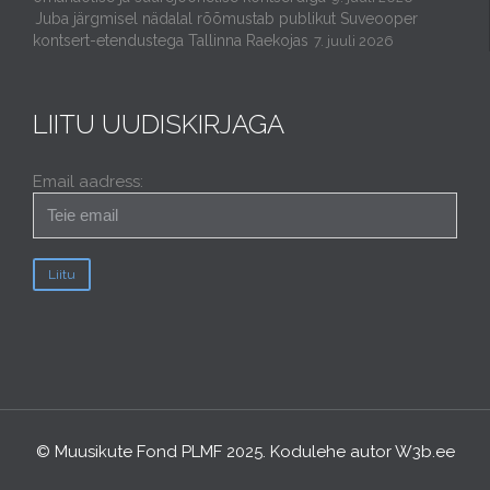
Juba järgmisel nädalal rõõmustab publikut Suveooper
kontsert-etendustega Tallinna Raekojas
7. juuli 2026
LIITU UUDISKIRJAGA
Email aadress:
© Muusikute Fond PLMF 2025. Kodulehe autor
W3b.ee