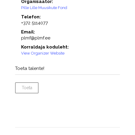
Organisaator:
Pille Lille Muusikute Fond
Telefon:
+372 5114077
Email:
plmf@plmf.ee
Korraldaja koduleht:
View Organizer Website
Toeta talente!
Toeta