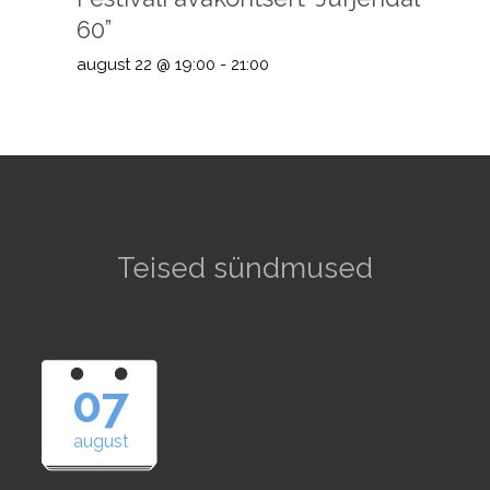
60”
august 22 @ 19:00
-
21:00
Teised sündmused
07
august