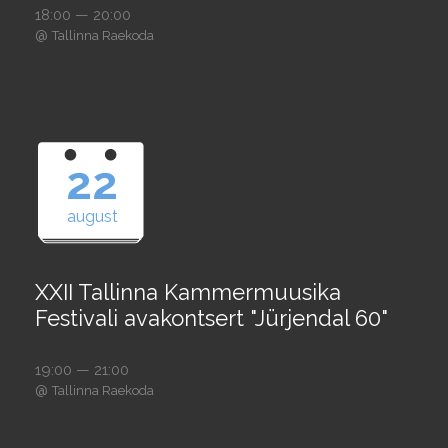
18:00 — 20:00
@
Tallinna Raekoda
22
august
XXII Tallinna Kammermuusika
Festivali avakontsert "Jürjendal 60"
19:00 — 21:00
@
Tallinna Raekoda