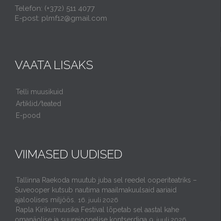
Telefon: (+372) 511 4077
E-post: plmf12@gmail.com
VAATA LISAKS
Telli muusikuid
Artiklid/teated
E-pood
VIIMASED UUDISED
Tallinna Raekoda muutub juba sel reedel ooperiteatriks –
Suveooper kutsub nautima maailmakuulsaid aariaid
ajaloolises miljöös.
16. juuli 2026
Rapla Kirikumuusika Festival lõpetab sel aastal kahe
omanäolise ja suurejoonelise kontserdiga
9. juuli 2026