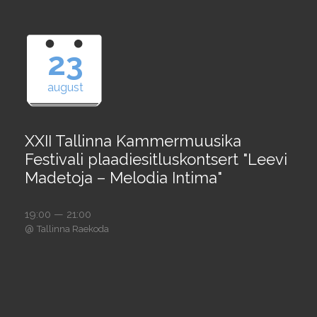
23
august
XXII Tallinna Kammermuusika
Festivali plaadiesitluskontsert "Leevi
Madetoja – Melodia Intima"
19:00 — 21:00
@
Tallinna Raekoda