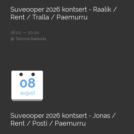
Suveooper 2026 kontsert - Raalik /
Rent / Tralla / Paemurru
18:00 — 20:00
@
Tallinna Raekoda
08
august
Suveooper 2026 kontsert - Jonas /
Rent / Posti / Paemurru