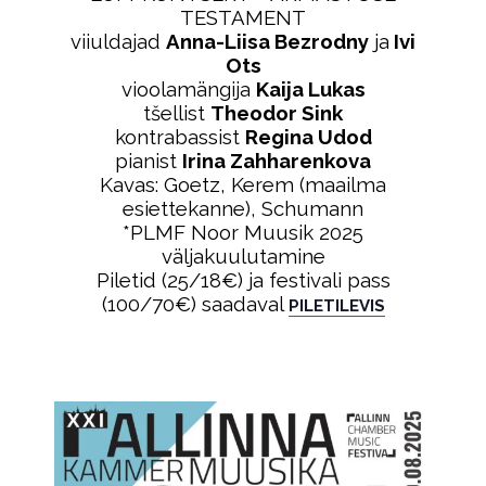
TESTAMENT
viiuldajad
Anna-Liisa Bezrodny
ja
Ivi
Ots
vioolamängija
Kaija Lukas
tšellist
Theodor Sink
kontrabassist
Regina Udod
pianist
Irina Zahharenkova
Kavas: Goetz, Kerem (maailma
esiettekanne), Schumann
*PLMF Noor Muusik 2025
väljakuulutamine
Piletid (25/18€) ja festivali pass
(100/70€) saadaval
PILETILEVIS