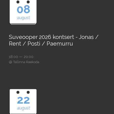
08
august
Suveooper 2026 kontsert - Jonas /
Rent / Posti / Paemurru
18:00 — 20:00
@
Tallinna Raekoda
22
august