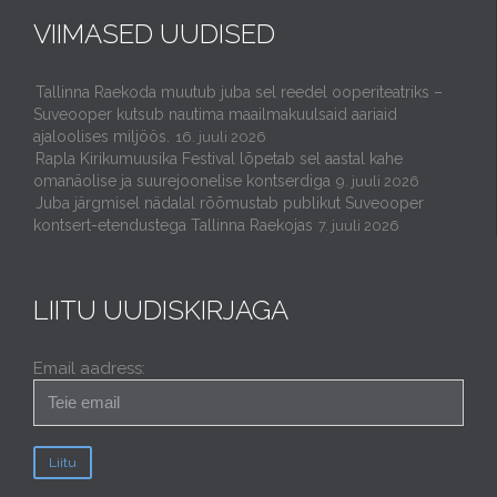
VIIMASED UUDISED
Tallinna Raekoda muutub juba sel reedel ooperiteatriks –
Suveooper kutsub nautima maailmakuulsaid aariaid
ajaloolises miljöös.
16. juuli 2026
Rapla Kirikumuusika Festival lõpetab sel aastal kahe
omanäolise ja suurejoonelise kontserdiga
9. juuli 2026
Juba järgmisel nädalal rõõmustab publikut Suveooper
kontsert-etendustega Tallinna Raekojas
7. juuli 2026
LIITU UUDISKIRJAGA
Email aadress: