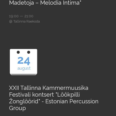
Madetoja – Melodia Intima"
19:00 — 21:00
@
Tallinna Raekoda
24
august
XXII Tallinna Kammermuusika
Festivali kontsert "Löökpilli
Žonglöörid" - Estonian Percussion
Group