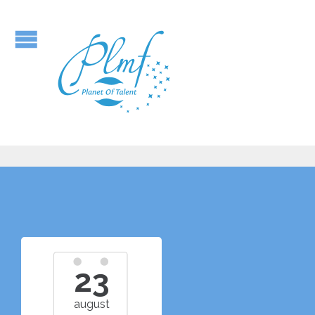
23
august