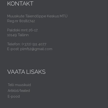
KONTAKT
Muusikute Täiendõppe Keskus MTÜ
Reg.nr 80182742
Paldiski mnt 26-17,
10149 Tallinn
Telefon: (+372) 511 4077
E-post: plmf12@gmail.com
VAATA LISAKS
Telli muusikuid
Artiklid/teated
E-pood