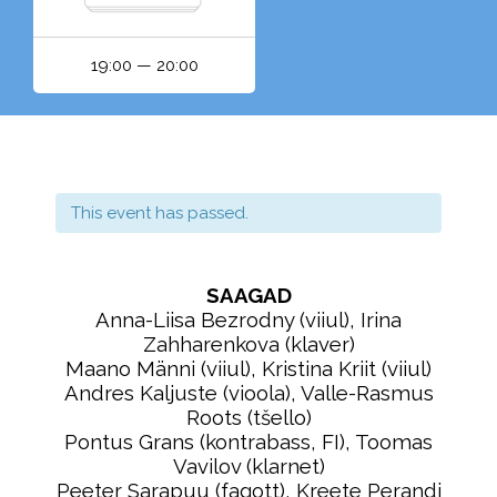
19:00 — 20:00
This event has passed.
SAAGAD
Anna-Liisa Bezrodny (viiul), Irina
Zahharenkova (klaver)
Maano Männi (viiul), Kristina Kriit (viiul)
Andres Kaljuste (vioola), Valle-Rasmus
Roots (tšello)
Pontus Grans (kontrabass, FI), Toomas
Vavilov (klarnet)
Peeter Sarapuu (fagott), Kreete Perandi