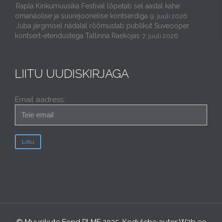
Rapla Kirikumuusika Festival lõpetab sel aastal kahe
omanäolise ja suurejoonelise kontserdiga
9. juuli 2026
Juba järgmisel nädalal rõõmustab publikut Suveooper
kontsert-etendustega Tallinna Raekojas
7. juuli 2026
LIITU UUDISKIRJAGA
Email aadress:
© Muusikute Fond PLMF 2025. Kodulehe autor
W3b.ee