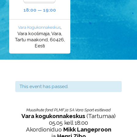
18:00 — 19:00
,
Vara Kogukonnakeskus
Vara koolimaja, Vara,
Tartu maakond, 60426,
Eesti
This event has passed.
Muusikute fond PLMF ja SA Vara Sport esitlevad
Vara kogukonnakeskus
(Tartumaa)
05.05 kell 18:00
Akordioniduo
Mikk Langeproon
ja
Henri Zibo