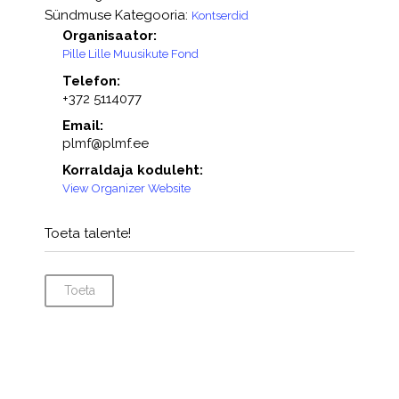
Sündmuse Kategooria:
Kontserdid
Organisaator:
Pille Lille Muusikute Fond
Telefon:
+372 5114077
Email:
plmf@plmf.ee
Korraldaja koduleht:
View Organizer Website
Toeta talente!
Toeta