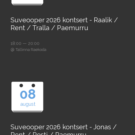
Suveooper 2026 kontsert - Raalik /
Rent / Tralla / Paemurru
18:00 — 20:00
@
Tallinna Raekoda
08
august
Suveooper 2026 kontsert - Jonas /
Rent / Posti / Paemurru