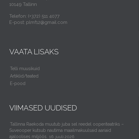
10149 Tallinn
Telefon: (+372) 511 4077
E-post: plmf12@gmail.com
VAATA LISAKS
Telli muusikuid
Artiklid/teated
E-pood
VIIMASED UUDISED
Tallinna Raekoda muutub juba sel reedel ooperiteatriks –
Suveooper kutsub nautima maailmakuulsaid aariaid
ajaloolises miljöös.
16. juuli 2026