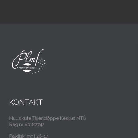
KONTAKT
Muusikute Täiendõppe Keskus MTÜ
Reg.nr 80182742
Paldiski mnt 26-17,