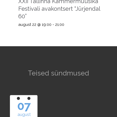
XXII Tallinna Kammermuusika
Festivali avakontsert “Jürjendal
60”
august 22 @ 19:00
-
21:00
Teised sündmused
07
august