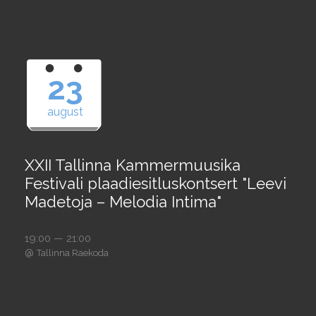
23
august
XXII Tallinna Kammermuusika
Festivali plaadiesitluskontsert "Leevi
Madetoja – Melodia Intima"
19:00 — 21:00
@
Tallinna Raekoda