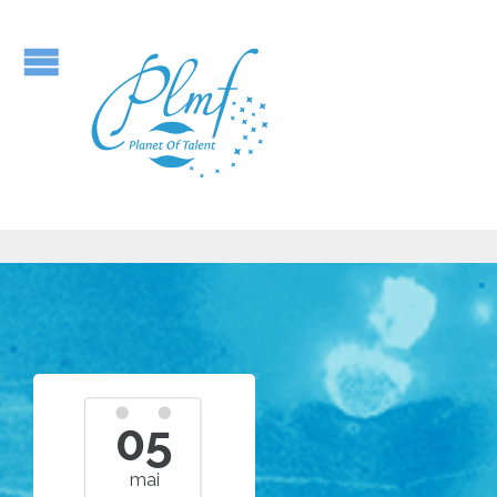
05
mai