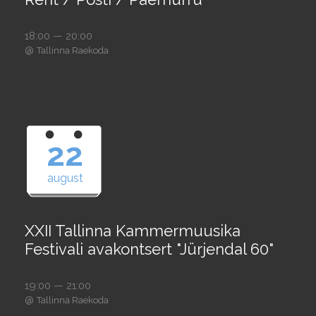
18:00 — 20:00
@
Tallinna Raekoda
22
august
XXII Tallinna Kammermuusika
Festivali avakontsert "Jürjendal 60"
19:00 — 21:00
@
Tallinna Raekoda