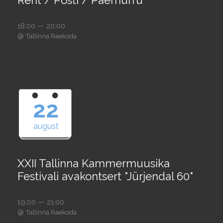
18:00 — 20:00
@
Tallinna Raekoda
22
august
XXII Tallinna Kammermuusika
Festivali avakontsert "Jürjendal 60"
19:00 — 21:00
@
Tallinna Raekoda