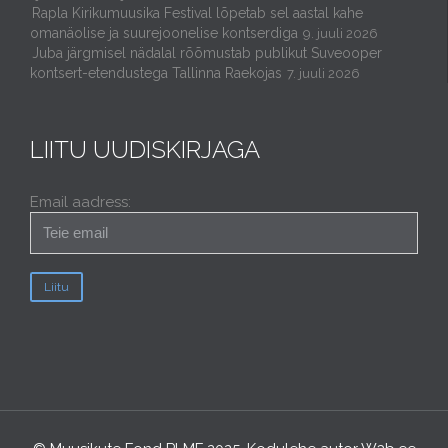
Rapla Kirikumuusika Festival lõpetab sel aastal kahe
omanäolise ja suurejoonelise kontserdiga
9. juuli 2026
Juba järgmisel nädalal rõõmustab publikut Suveooper
kontsert-etendustega Tallinna Raekojas
7. juuli 2026
LIITU UUDISKIRJAGA
Email aadress: