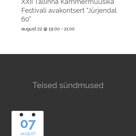
XXII Tallinna Kammermuusika
Festivali avakontsert “Jürjendal
60”
august 22 @ 19:00
-
21:00
Teised sündmused
07
august