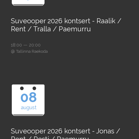
Suveooper 2026 kontsert - Raalik /
Rent / Tralla / Paemurru
18:00 — 20:00
@
Tallinna Raekoda
08
august
Suveooper 2026 kontsert - Jonas /
Rent / Posti / Paemurru