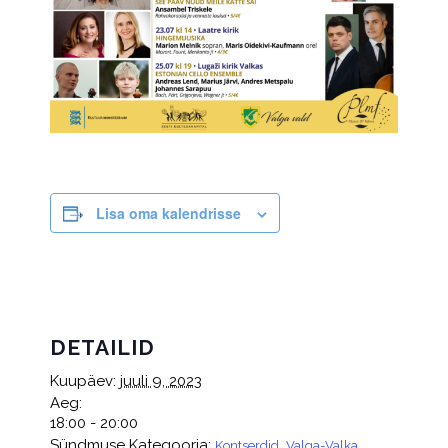
Lisa oma kalendrisse
DETAILID
Kuupäev:
juuli 9, 2023
Aeg:
18:00 - 20:00
Sündmuse Kategooria:
,
Kontserdid
Valga-Valka