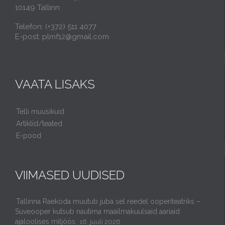
10149 Tallinn
Telefon: (+372) 511 4077
E-post: plmf12@gmail.com
VAATA LISAKS
Telli muusikuid
Artiklid/teated
E-pood
VIIMASED UUDISED
Tallinna Raekoda muutub juba sel reedel ooperiteatriks –
Suveooper kutsub nautima maailmakuulsaid aariaid
ajaloolises miljöös.
16. juuli 2026