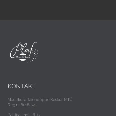
KONTAKT
Muusikute Täiendõppe Keskus MTÜ
Reg.nr 80182742
Paldiski mnt 26-17,