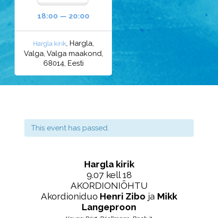
18:00 — 20:00
, Hargla,
Hargla kirik
Valga, Valga maakond,
68014, Eesti
This event has passed.
Hargla kirik
9.07 kell 18
AKORDIONIÕHTU
Akordioniduo
Henri Zibo
ja
Mikk
Langeproon