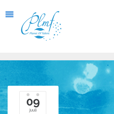
09
juuli