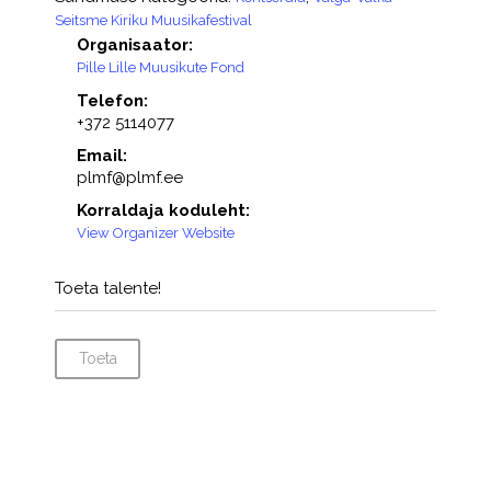
Seitsme Kiriku Muusikafestival
Organisaator:
Pille Lille Muusikute Fond
Telefon:
+372 5114077
Email:
plmf@plmf.ee
Korraldaja koduleht:
View Organizer Website
Toeta talente!
Toeta