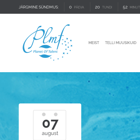
0
20
52
JÄRGMINE SÜNDMUS:
PÄEVA
TUNDI
MINUT
MEIST
TELLI MUUSIKUID
07
august