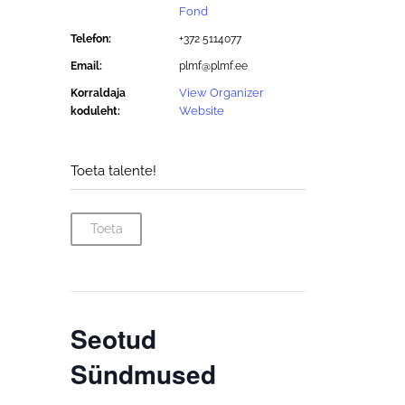
Fond
Telefon:
+372 5114077
Email:
plmf@plmf.ee
View Organizer
Korraldaja
Website
koduleht:
Toeta talente!
Toeta
Seotud
Sündmused