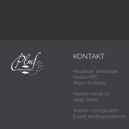
KONTAKT
Muusikute Täiendõppe
Keskus MTÜ
Reg.nr 80182742
Paldiski mnt 26-17,
10149 Tallinn
Telefon: (+372) 511 4077
E-post: plmf12@gmail.com