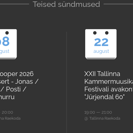
Teised sündmused
08
22
gust
august
ooper 2026
XXII Tallinna
ert - Jonas /
Kammermuusik
/ Posti /
Festivali avakon
urru
"Jürjendal 60"
 20:00
19:00 — 21:00
@
nna Raekoda
Tallinna Raekoda