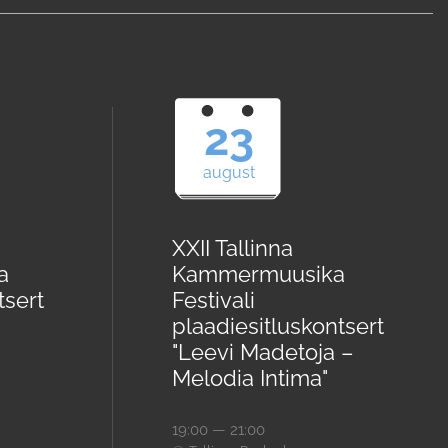
23
august
XXII Tallinna
a
Kammermuusika
tsert
Festivali
plaadiesitluskontsert
"Leevi Madetoja –
Melodia Intima"
19:00 — 21:00