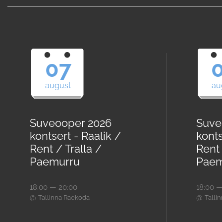
07
august
au
Suveooper 2026
Suve
kontsert - Raalik /
konts
Rent / Tralla /
Rent 
Paemurru
Paem
18:00 — 20:00
18:00 —
@
@
Tallinna Raekoda
Talli