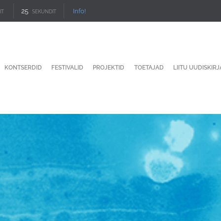
24
Info!
IT
SEKUNDIT
KONTSERDID
FESTIVALID
PROJEKTID
TOETAJAD
LIITU UUDISKIR