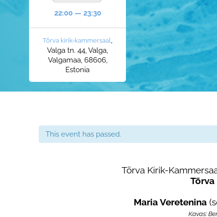
22:00 — 23:30
,
Tõrva kirik-kammersaal
Valga tn. 44, Valga,
Valgamaa, 68606,
Estonia
This event has passed.
Tõrva Kirik-Kammersaa
Tõrva
Maria Veretenina
(s
Kavas: Ber