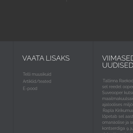
VAATA LISAKS
VIIMASE
UUDISE
Telli muusikuid
Tallinna Raeko
Artiklid/teated
sel reedel ooper
E-pood
Suveooper kuts
maailmakuulsaid
ajaloolises miljö
Rapla Kirikumuu
lõpetab sel aas
omanäolise ja s
kontserdiga
9. j