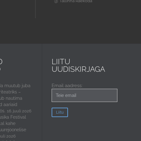
@
Tallinna Raekoda
D
LIITU
D
UUDISKIRJAGA
Email aadress:
da muutub juba
iteatriks –
ub nautima
 aariaid
ös.
16. juuli 2026
sika Festival
tal kahe
uurejoonelise
uuli 2026