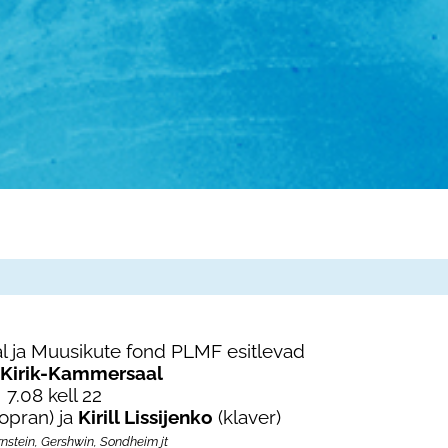
l ja Muusikute fond PLMF esitlevad
 Kirik-Kammersaal
7.08 kell 22
opran) ja
Kirill Lissijenko
(klaver)
nstein, Gershwin, Sondheim jt