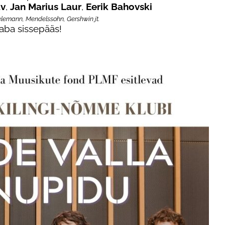
av
,
Jan Marius Laur
,
Eerik Bahovski
elemann, Mendelssohn, Gershwin jt.
aba sissepääs!