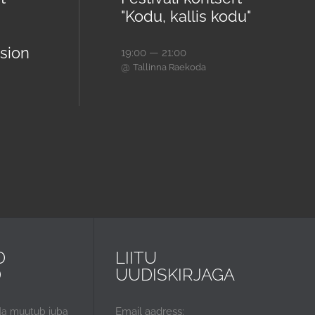
"Kodu, kallis kodu"
sion
19:00 — 21:00
@
Tallinna Raekoda
D
LIITU
D
UUDISKIRJAGA
Email aadress:
da muutub juba