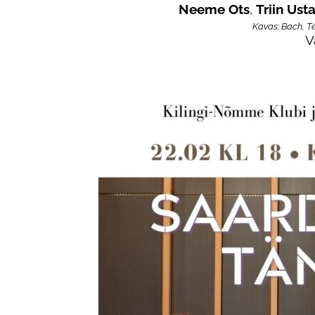
Neeme Ots
,
Triin Ust
Kavas: Bach, T
V