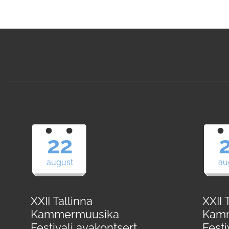
22
august
au
XXII Tallinna
XXII 
Kammermuusika
Kam
Festivali avakontsert
Festi