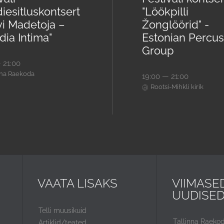
iesitluskontsert
"Löökpilli
vi Madetoja –
Žonglöörid" -
ia Intima"
Estonian Percus
Group
 21:00
nna Raekoda
19:00 — 21:00
@
Rootsi-Mihkli kirik
VAATA LISAKS
VIIMASE
UUDISE
Telli muusikuid
Tallinna Raeko
Artiklid/teated