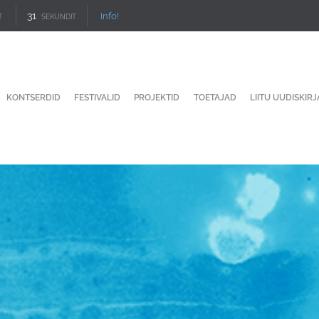
30
Info!
T
SEKUNDIT
KONTSERDID
FESTIVALID
PROJEKTID
TOETAJAD
LIITU UUDISKIR