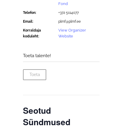
Fond
Telefon:
+372 5114077
Email:
plmf@plmf.ee
View Organizer
Korraldaja
Website
koduleht:
Toeta talente!
Toeta
Seotud
Sündmused