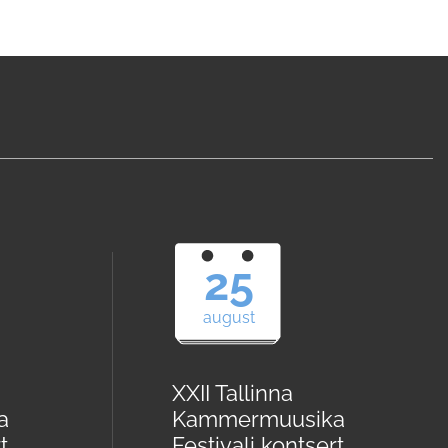
25
august
XXII Tallinna
a
Kammermuusika
t
Festivali kontsert