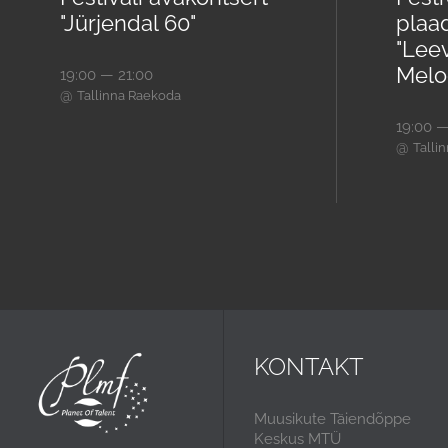
"Jürjendal 60"
plaad
"Lee
Melod
19:00 — 21:00
@
Tallinna Raekoda
19:00 —
@
Talli
KONTAKT
Muusikute Täiendõppe
Keskus MTÜ