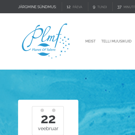
12
9
37
JÄRGMINE SÜNDMUS:
PÄEVA
TUNDI
MINUTI
MEIST
TELLI MUUSIKUID
22
veebruar