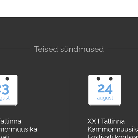
Teised sündmused
23
24
gust
august
Tallinna
XXII Tallinna
mermuusika
Kammermuusik
vali
Festivali kontser