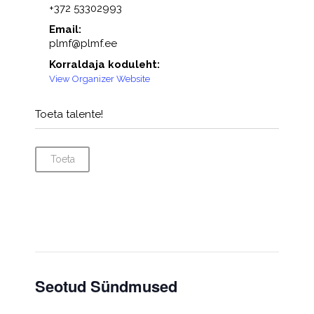
+372 53302993
Email:
plmf@plmf.ee
Korraldaja koduleht:
View Organizer Website
Toeta talente!
Toeta
Seotud Sündmused