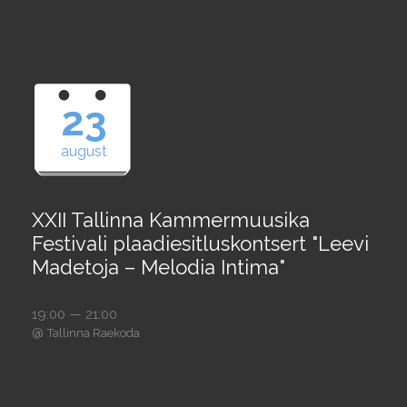
23
august
XXII Tallinna Kammermuusika
Festivali plaadiesitluskontsert "Leevi
Madetoja – Melodia Intima"
19:00 — 21:00
@
Tallinna Raekoda