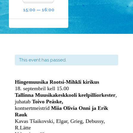
15:00 — 16:00
This event has passed.
Hingemuusika Rootsi-Mihkli kirikus
18. septembril kell 15.00
Tallinna
Muusikakeskkooli keelpilliorkester
,
juhatab
Toivo Peäske,
kontsertmeistrid
Miia Olivia Onni ja Erik
Rauk
Kavas Tšaikovski, Elgar, Grieg, Debussy,
R.Lätte