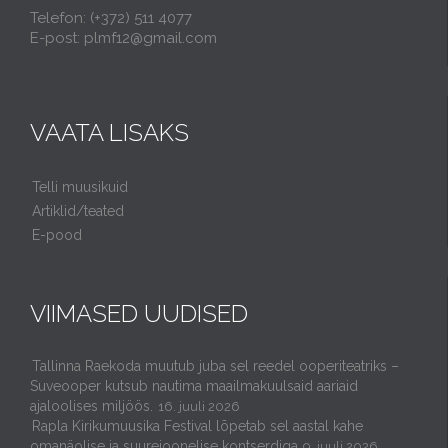
Telefon: (+372) 511 4077
E-post: plmf12@gmail.com
VAATA LISAKS
Telli muusikuid
Artiklid/teated
E-pood
VIIMASED UUDISED
Tallinna Raekoda muutub juba sel reedel ooperiteatriks –
Suveooper kutsub nautima maailmakuulsaid aariaid
ajaloolises miljöös.
16. juuli 2026
Rapla Kirikumuusika Festival lõpetab sel aastal kahe
omanäolise ja suurejoonelise kontserdiga
9. juuli 2026