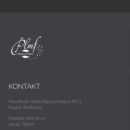
KONTAKT
Muusikute Täiendõppe Keskus MTÜ
Reg.nr 80182742
Paldiski mnt 26-17,
10149 Tallinn