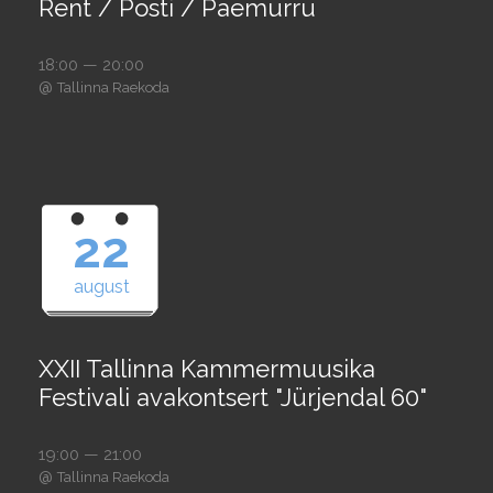
Rent / Posti / Paemurru
18:00 — 20:00
@
Tallinna Raekoda
22
august
XXII Tallinna Kammermuusika
Festivali avakontsert "Jürjendal 60"
19:00 — 21:00
@
Tallinna Raekoda