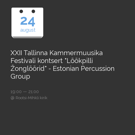
24
august
XXII Tallinna Kammermuusika
Festivali kontsert "Löökpilli
Žonglöörid" - Estonian Percussion
Group
19:00 — 21:00
@
Rootsi-Mihkli kirik