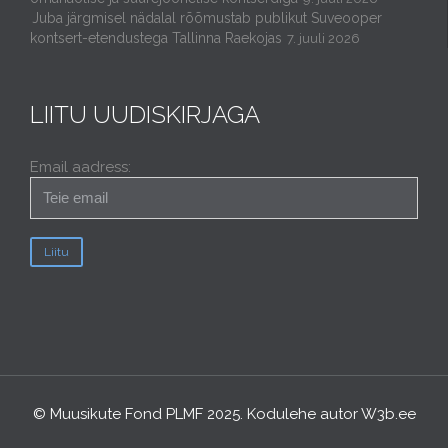
Juba järgmisel nädalal rõõmustab publikut Suveooper
kontsert-etendustega Tallinna Raekojas
7. juuli 2026
LIITU UUDISKIRJAGA
Email aadress:
© Muusikute Fond PLMF 2025. Kodulehe autor
W3b.ee