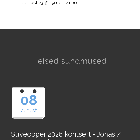
august 23 @ 19:00
-
21:00
Teised sündmused
08
august
Suveooper 2026 kontsert - Jonas /