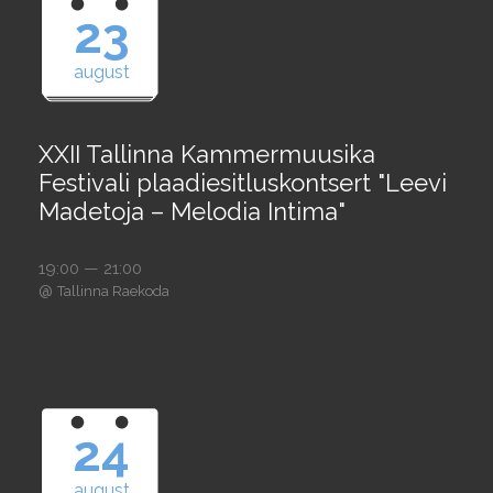
23
august
XXII Tallinna Kammermuusika
Festivali plaadiesitluskontsert "Leevi
Madetoja – Melodia Intima"
19:00 — 21:00
@
Tallinna Raekoda
24
august