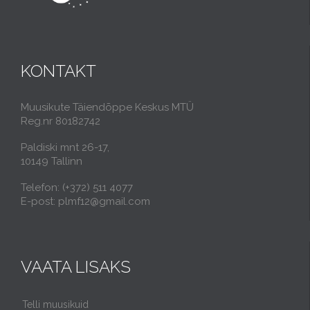
KONTAKT
Muusikute Täiendõppe Keskus MTÜ
Reg.nr 80182742
Paldiski mnt 26-17,
10149 Tallinn
Telefon: (+372) 511 4077
E-post: plmf12@gmail.com
VAATA LISAKS
Telli muusikuid