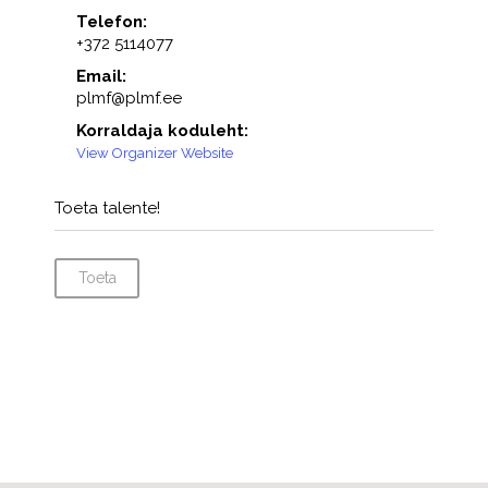
Telefon:
+372 5114077
Email:
plmf@plmf.ee
Korraldaja koduleht:
View Organizer Website
Toeta talente!
Toeta