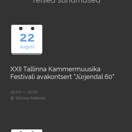
Teised sündmused
22
august
XXII Tallinna Kammermuusika
Festivali avakontsert "Jürjendal 60"
19:00 — 21:00
@
Tallinna Raekoda