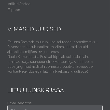
Artiklid/teated
E-pood
VIIMASED UUDISED
Tallinna Raekoda muutub juba sel reedel ooperiteatriks –
Suveooper kutsub nautima maailmakuulsaid aariaid
ajaloolises miljöös.
16. juuli 2026
Rapla Kirikumuusika Festival lõpetab sel aastal kahe
omanäolise ja suurejoonelise kontserdiga
9. juuli 2026
Juba järgmisel nädalal rõõmustab publikut Suveooper
kontsert-etendustega Tallinna Raekojas
7. juuli 2026
LIITU UUDISKIRJAGA
Email aadress: