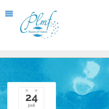
24
juuli