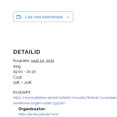
Lisa oma kalendrisse
DETAILID
Kuupäev:
juuli 24, 2021
Aeg:
19:00 - 20:30
Cost:
15€ – 20€
Koduleht:
https://www.piletilevi.ee/est/piletid/muusika/festival/suveooper
veretenina-jurgens-posti-335518/
Organisaator:
Pille Lille Muusikute Fond