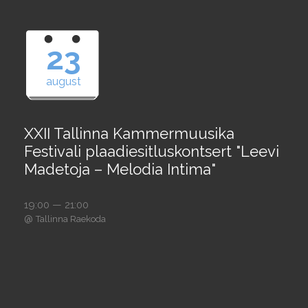
23
august
XXII Tallinna Kammermuusika
Festivali plaadiesitluskontsert "Leevi
Madetoja – Melodia Intima"
19:00 — 21:00
@
Tallinna Raekoda