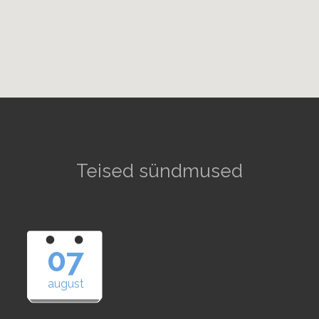
Teised sündmused
07
august