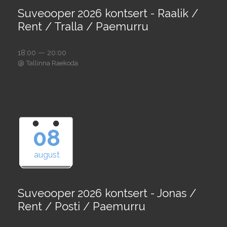
Suveooper 2026 kontsert - Raalik /
Rent / Tralla / Paemurru
18:00 — 20:00
@
Tallinna Raekoda
08
august
Suveooper 2026 kontsert - Jonas /
Rent / Posti / Paemurru