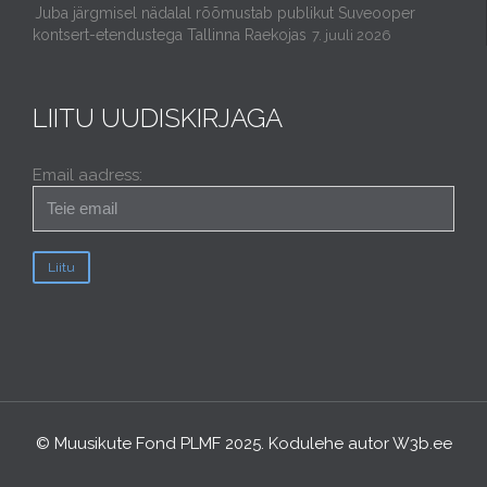
Juba järgmisel nädalal rõõmustab publikut Suveooper
kontsert-etendustega Tallinna Raekojas
7. juuli 2026
LIITU UUDISKIRJAGA
Email aadress:
© Muusikute Fond PLMF 2025. Kodulehe autor
W3b.ee