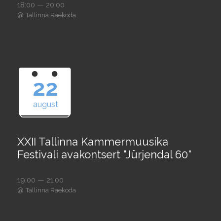
18:00 — 20:00
@
Tallinna Raekoda
22
august
XXII Tallinna Kammermuusika
Festivali avakontsert "Jürjendal 60"
19:00 — 21:00
@
Tallinna Raekoda