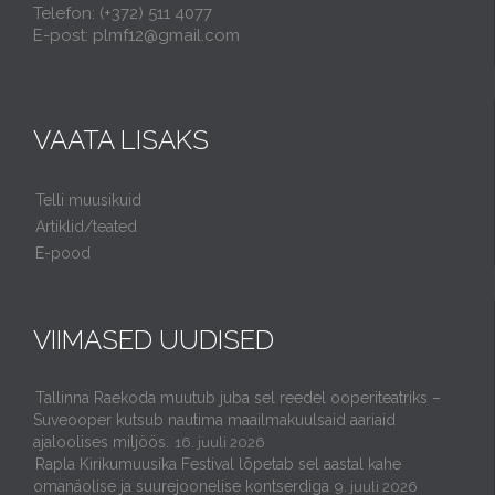
Telefon: (+372) 511 4077
E-post: plmf12@gmail.com
VAATA LISAKS
Telli muusikuid
Artiklid/teated
E-pood
VIIMASED UUDISED
Tallinna Raekoda muutub juba sel reedel ooperiteatriks –
Suveooper kutsub nautima maailmakuulsaid aariaid
ajaloolises miljöös.
16. juuli 2026
Rapla Kirikumuusika Festival lõpetab sel aastal kahe
omanäolise ja suurejoonelise kontserdiga
9. juuli 2026