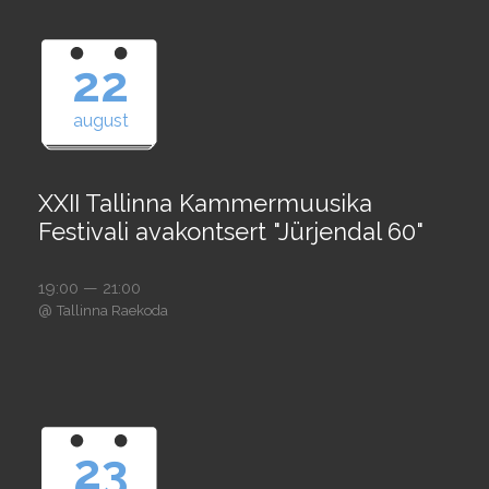
22
august
XXII Tallinna Kammermuusika
Festivali avakontsert "Jürjendal 60"
19:00 — 21:00
@
Tallinna Raekoda
23