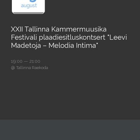
august
XXII Tallinna Kammermuusika
Festivali plaadiesitluskontsert "Leevi
Madetoja – Melodia Intima"
19:00 — 21:00
@
Tallinna Raekoda