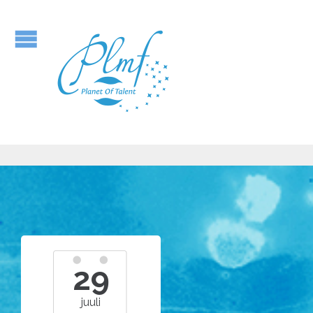
29
juuli