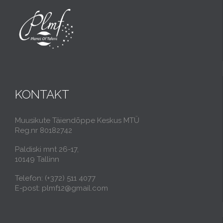
KONTAKT
Muusikute Täiendõppe Keskus MTÜ
Reg.nr 80182742
Paldiski mnt 26-17,
10149 Tallinn
Telefon: (+372) 511 4077
E-post: plmf12@gmail.com