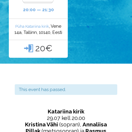
20:00 — 21:30
, Vene
Püha Katariina kirik
14a, Tallinn, 10140, Eesti
20€

This event has passed.
Katariina kirik
29.07 kell 20.00
Kristina Vähi
(sopran),
Annaliisa
Pillak
(metsosopran) ja
Rasmus