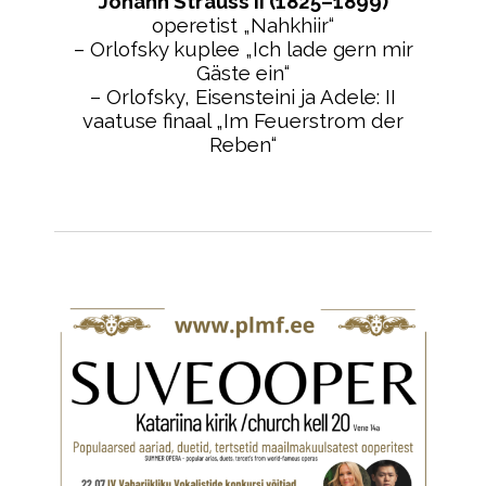
Johann Strauss II (1825–1899)
operetist „Nahkhiir“
– Orlofsky kuplee „Ich lade gern mir
Gäste ein“
– Orlofsky, Eisensteini ja Adele: II
vaatuse finaal „Im Feuerstrom der
Reben“