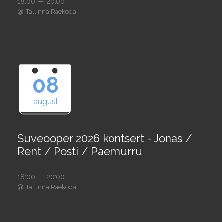
18:00 — 20:00
@
Tallinna Raekoda
08
august
Suveooper 2026 kontsert - Jonas /
Rent / Posti / Paemurru
18:00 — 20:00
@
Tallinna Raekoda