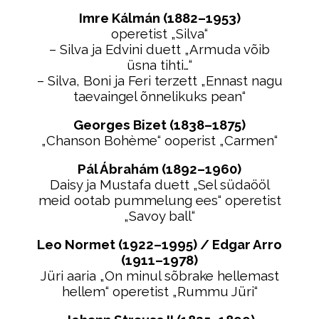
Imre Kálmán (1882–1953)
operetist „Silva“
– Silva ja Edvini duett „Armuda võib
üsna tihti…“
– Silva, Boni ja Feri terzett „Ennast nagu
taevaingel õnnelikuks pean“
Georges Bizet (1838–1875)
„Chanson Bohème“ ooperist „Carmen“
Pál Ábrahám (1892–1960)
Daisy ja Mustafa duett „Sel südaööl
meid ootab pummelung ees“ operetist
„Savoy ball“
Leo Normet (1922–1995) / Edgar Arro
(1911–1978)
Jüri aaria „On minul sõbrake hellemast
hellem“ operetist „Rummu Jüri“