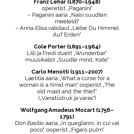
Franz Lehár (1870–1948)
operetist „Paganini“
– Paganini aaria „Naisi suudlen
meeleldi“
– Anna-Elisa valsilaul „Liebe Du Himmel
Auf Erden“
Cole Porter (1891–1964)
Lilli ja Fredi duett „Wunderbar“
muusikalist „Suudle mind, Kate“
Carlo Menotti (1911–2007)
Laetitia aaria „What a curse for a
woman is a timid man“ ooperist „The
old maid and the thief“
(„Vanatüdruk ja varas“)
Wolfgang Amadeus Mozart (1756–
1791)
Don Basilio aaria „In quegl’anni, in cui val
poco“ ooperist „Figaro pulm“