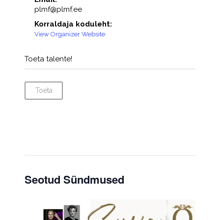
plmf@plmf.ee
Korraldaja koduleht:
View Organizer Website
Toeta talente!
Toeta
Seotud Sündmused