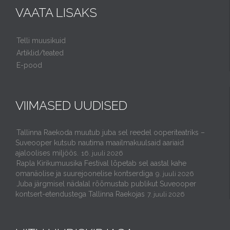
VAATA LISAKS
Telli muusikuid
Artiklid/teated
E-pood
VIIMASED UUDISED
Tallinna Raekoda muutub juba sel reedel ooperiteatriks –
Suveooper kutsub nautima maailmakuulsaid aariaid
ajaloolises miljöös.
16. juuli 2026
Rapla Kirikumuusika Festival lõpetab sel aastal kahe
omanäolise ja suurejoonelise kontserdiga
9. juuli 2026
Juba järgmisel nädalal rõõmustab publikut Suveooper
kontsert-etendustega Tallinna Raekojas
7. juuli 2026