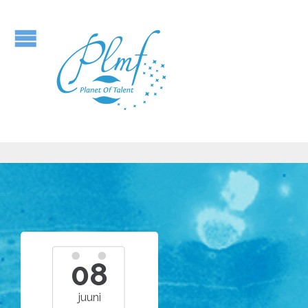
08
juuni