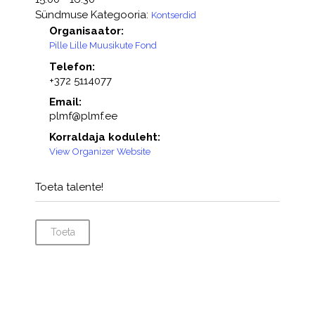
Sündmuse Kategooria:
Kontserdid
Organisaator:
Pille Lille Muusikute Fond
Telefon:
+372 5114077
Email:
plmf@plmf.ee
Korraldaja koduleht:
View Organizer Website
Toeta talente!
Toeta