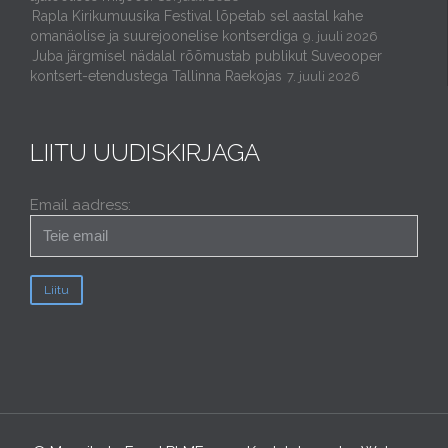
Rapla Kirikumuusika Festival lõpetab sel aastal kahe
omanäolise ja suurejoonelise kontserdiga
9. juuli 2026
Juba järgmisel nädalal rõõmustab publikut Suveooper
kontsert-etendustega Tallinna Raekojas
7. juuli 2026
LIITU UUDISKIRJAGA
Email aadress: