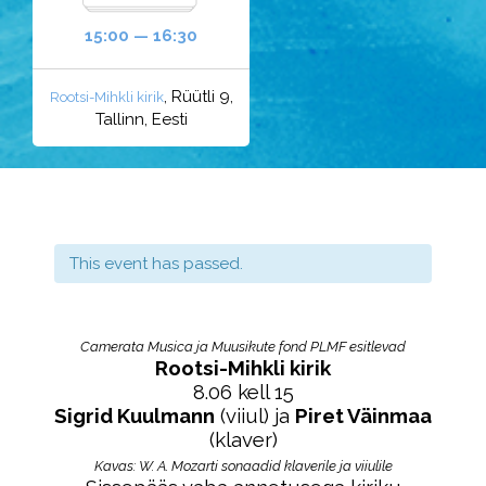
15:00 — 16:30
, Rüütli 9,
Rootsi-Mihkli kirik
Tallinn, Eesti
This event has passed.
Camerata Musica ja Muusikute fond PLMF esitlevad
Rootsi-Mihkli kirik
8.06 kell 15
Sigrid Kuulmann
(viiul) ja
Piret Väinmaa
(klaver)
Kavas: W. A. Mozarti sonaadid klaverile ja viiulile