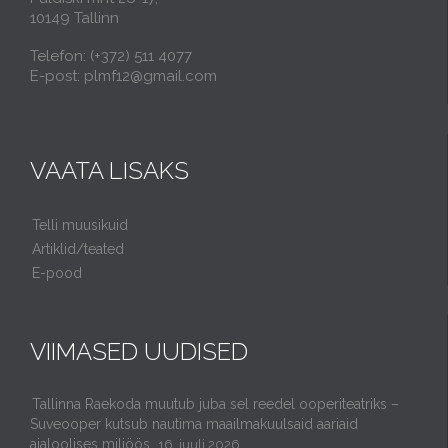
10149 Tallinn
Telefon: (+372) 511 4077
E-post: plmf12@gmail.com
VAATA LISAKS
Telli muusikuid
Artiklid/teated
E-pood
VIIMASED UUDISED
Tallinna Raekoda muutub juba sel reedel ooperiteatriks –
Suveooper kutsub nautima maailmakuulsaid aariaid
ajaloolises miljöös.
16. juuli 2026