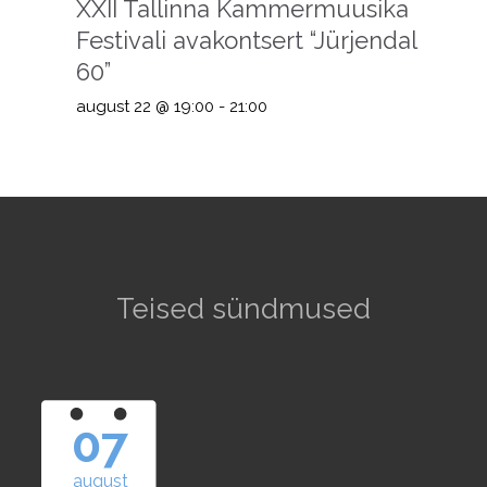
XXII Tallinna Kammermuusika
Festivali avakontsert “Jürjendal
60”
august 22 @ 19:00
-
21:00
Teised sündmused
07
august