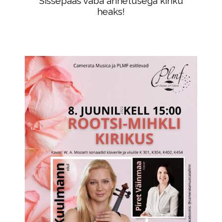
Sissepääs vaba annetusega kiriku
heaks!