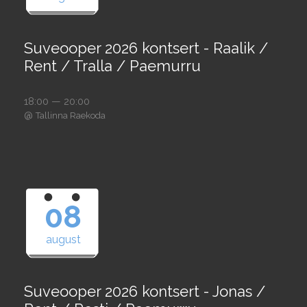
Suveooper 2026 kontsert - Raalik /
Rent / Tralla / Paemurru
18:00 — 20:00
@
Tallinna Raekoda
08
august
Suveooper 2026 kontsert - Jonas /