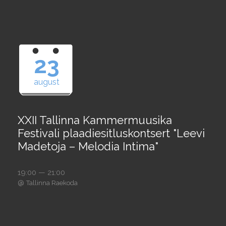
23
august
XXII Tallinna Kammermuusika
Festivali plaadiesitluskontsert "Leevi
Madetoja – Melodia Intima"
19:00 — 21:00
@
Tallinna Raekoda