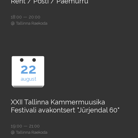
Rent / Posti / Paemurru
18:00 — 20:00
@
Tallinna Raekoda
22
august
XXII Tallinna Kammermuusika
Festivali avakontsert "Jürjendal 60"
19:00 — 21:00
@
Tallinna Raekoda