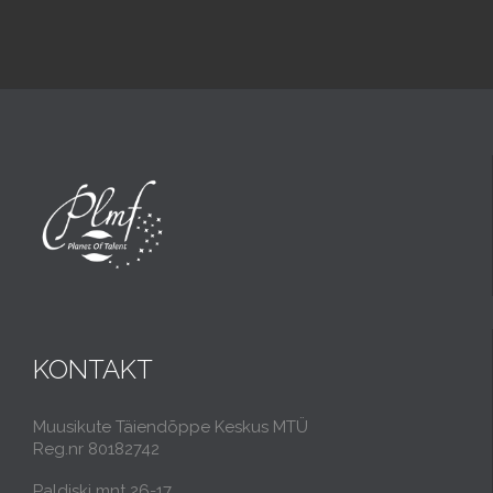
KONTAKT
Muusikute Täiendõppe Keskus MTÜ
Reg.nr 80182742
Paldiski mnt 26-17,