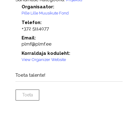
Organisaator:
Pille Lille Muusikute Fond
Telefon:
+372 5114077
Email:
plmf@plmf.ee
Korraldaja koduleht:
View Organizer Website
Toeta talente!
Toeta