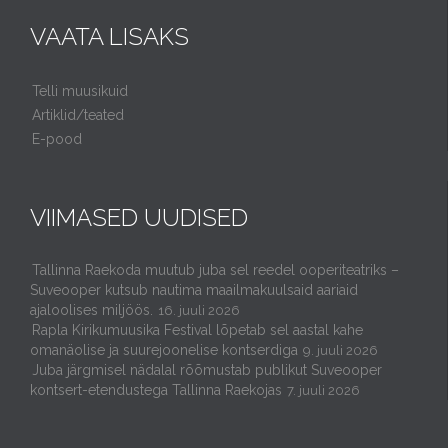
VAATA LISAKS
Telli muusikuid
Artiklid/teated
E-pood
VIIMASED UUDISED
Tallinna Raekoda muutub juba sel reedel ooperiteatriks –
Suveooper kutsub nautima maailmakuulsaid aariaid
ajaloolises miljöös.
16. juuli 2026
Rapla Kirikumuusika Festival lõpetab sel aastal kahe
omanäolise ja suurejoonelise kontserdiga
9. juuli 2026
Juba järgmisel nädalal rõõmustab publikut Suveooper
kontsert-etendustega Tallinna Raekojas
7. juuli 2026