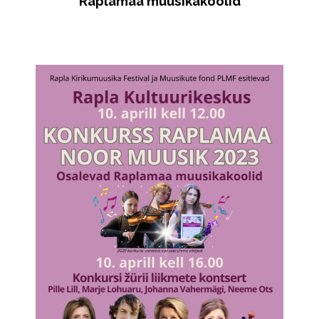
Raplamaa muusikakoolid