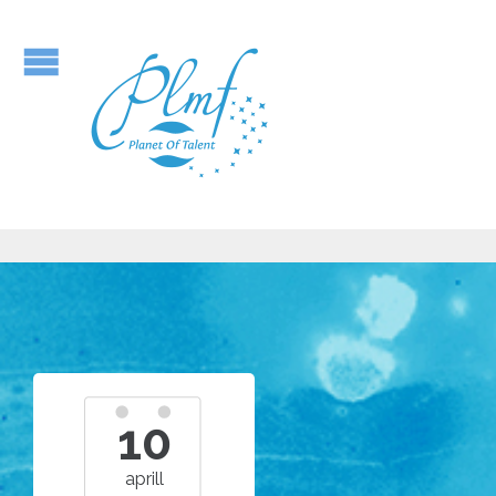
10
aprill