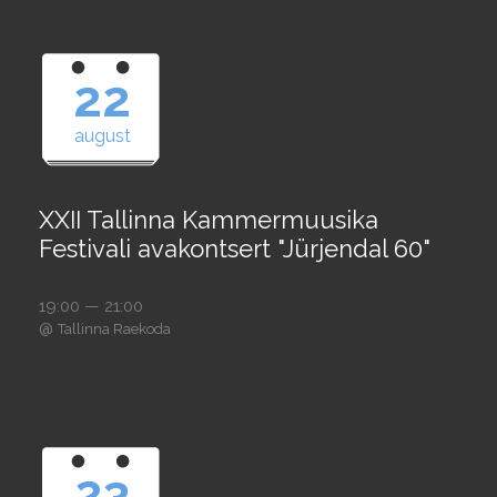
22
august
XXII Tallinna Kammermuusika
Festivali avakontsert "Jürjendal 60"
19:00 — 21:00
@
Tallinna Raekoda
23