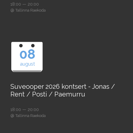
18:00 — 20:00
@
Tallinna Raekoda
08
august
Suveooper 2026 kontsert - Jonas /
Rent / Posti / Paemurru
18:00 — 20:00
@
Tallinna Raekoda