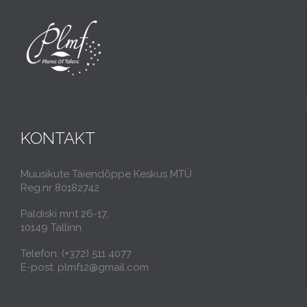
KONTAKT
Muusikute Täiendõppe Keskus MTÜ
Reg.nr 80182742
Paldiski mnt 26-17,
10149 Tallinn
Telefon: (+372) 511 4077
E-post: plmf12@gmail.com