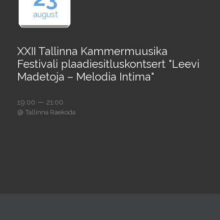
august
XXII Tallinna Kammermuusika
Festivali plaadiesitluskontsert "Leevi
Madetoja – Melodia Intima"
19:00 — 21:00
@
Tallinna Raekoda