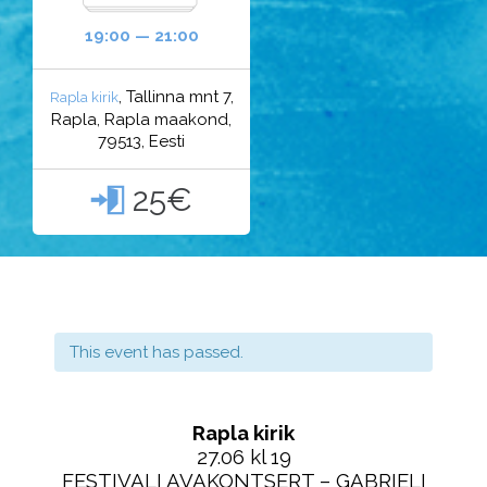
19:00 — 21:00
, Tallinna mnt 7,
Rapla kirik
Rapla, Rapla maakond,
79513, Eesti
25€

This event has passed.
Rapla kirik
27.06 kl 19
FESTIVALI AVAKONTSERT – GABRIELI