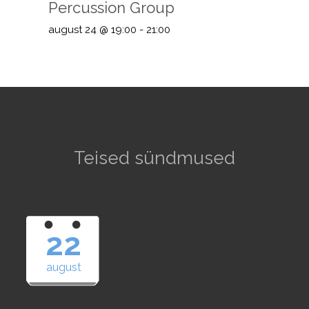
Percussion Group
august 24 @ 19:00
-
21:00
Teised sündmused
22
august