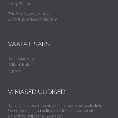
10149 Tallinn
Telefon: (+372) 511 4077
E-post: plmf12@gmail.com
VAATA LISAKS
Telli muusikuid
Artiklid/teated
E-pood
VIIMASED UUDISED
Tallinna Raekoda muutub juba sel reedel ooperiteatriks –
Suveooper kutsub nautima maailmakuulsaid aariaid
ajaloolises miljöös.
16. juuli 2026