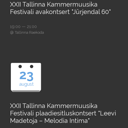
XXII Tallinna Kammermuusika
Festivali avakontsert "Jürjendal 60"
19:00 — 21:00
@
Tallinna Raekoda
23
august
XXII Tallinna Kammermuusika
Festivali plaadiesitluskontsert "Leevi
Madetoja – Melodia Intima"