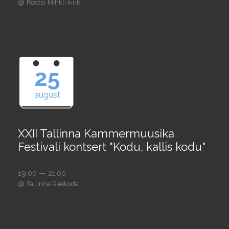
@
Rootsi-Mihkli kirik
25
august
XXII Tallinna Kammermuusika
Festivali kontsert "Kodu, kallis kodu"
19:00 — 21:00
@
Tallinna Raekoda