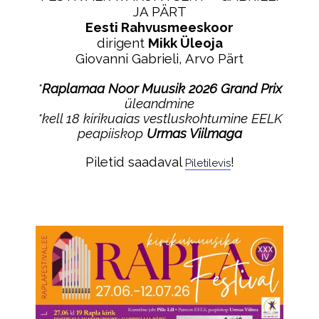
JA PÄRT
Eesti Rahvusmeeskoor
dirigent
Mikk Üleoja
Giovanni Gabrieli, Arvo Pärt
*
Raplamaa Noor Muusik 2026 Grand Prix
üleandmine
*kell 18 kirikuaias vestluskohtumine EELK
peapiiskop
Urmas Viilmaga
Piletid saadaval
!
Piletilevis