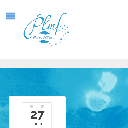
27
juuni