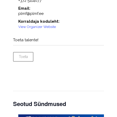
+372 5114077
Email:
plmf@plmf.ee
Korraldaja koduleht:
View Organizer Website
Toeta talente!
Toeta
Seotud Sündmused