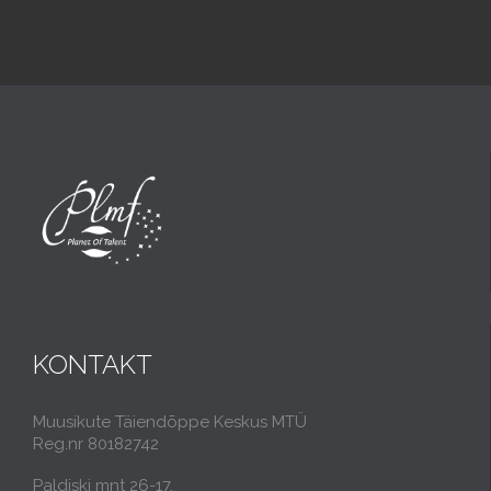
KONTAKT
Muusikute Täiendõppe Keskus MTÜ
Reg.nr 80182742
Paldiski mnt 26-17,