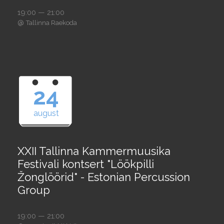
19:00 — 21:00
@
Tallinna Raekoda
24
august
XXII Tallinna Kammermuusika
Festivali kontsert "Löökpilli
Žonglöörid" - Estonian Percussion
Group
19:00 — 21:00