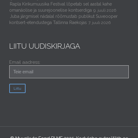
Rapla Kirikumuusika Festival lõpetab sel aastal kahe
omanäolise ja suurejoonelise kontserdiga
9. juuli 2026
Juba järgmisel nädalal rõõmustab publikut Suveooper
kontsert-etendustega Tallinna Raekojas
7. juuli 2026
LIITU UUDISKIRJAGA
Email aadress: