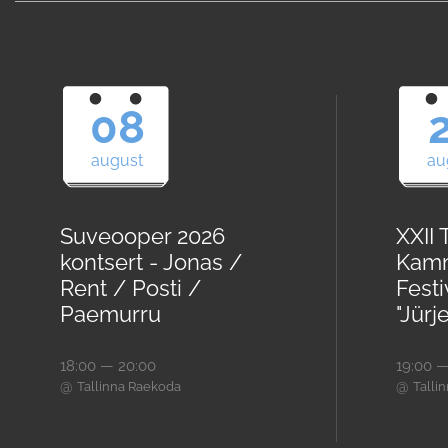
08
august
au
Suveooper 2026
XXII 
kontsert - Jonas /
Kam
Rent / Posti /
Festi
Paemurru
"Jürj
18:00 — 20:00
19:00 —
@
@
Tallinna Raekoda
Talli