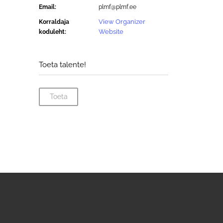
Email:
plmf@plmf.ee
View Organizer
Korraldaja
Website
koduleht:
Toeta talente!
Toeta