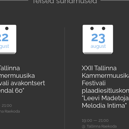
Teised sündmused
22
23
gust
august
Tallinna
XXII Tallinna
mermuusika
Kammermuusik
vali avakontsert
Festivali
endal 60"
plaadiesitluskon
"Leevi Madetoja
Melodia Intima"
 21:00
nna Raekoda
19:00 — 21:00
@
Tallinna Raekoda