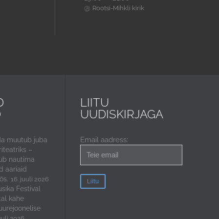
@
Rootsi-Mihkli kirik
D
LIITU
D
UUDISKIRJAGA
Email aadress:
da muutub juba
iteatriks –
ub nautima
 aariaid
ös.
16. juuli 2026
sika Festival
tal kahe
uurejoonelise
uuli 2026