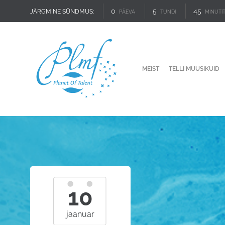
0
5
45
JÄRGMINE SÜNDMUS:
PÄEVA
TUNDI
MINUTI
MEIST
TELLI MUUSIKUID
10
jaanuar