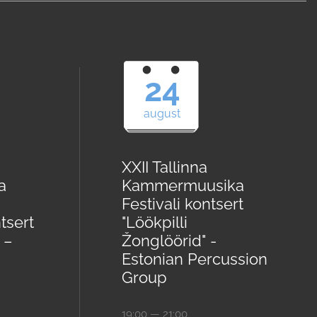
24
august
XXII Tallinna
a
Kammermuusika
Festivali kontsert
tsert
"Löökpilli
 –
Žonglöörid" -
Estonian Percussion
Group
19:00 — 21:00