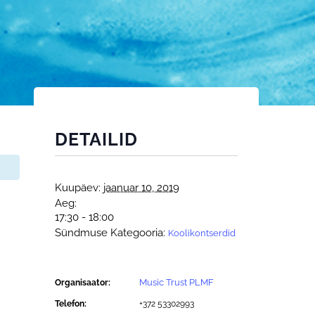
DETAILID
Kuupäev:
jaanuar 10, 2019
Aeg:
17:30 - 18:00
Sündmuse Kategooria:
Koolikontserdid
Music Trust PLMF
Organisaator:
Telefon:
+372 53302993