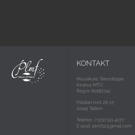
KONTAKT
Muusikute Täiendõppe
Keskus MTÜ
Reg.nr 80182742
Paldiski mnt 26-17,
10149 Tallinn
Telefon: (+372) 511 4077
E-post: plmf12@gmail.com