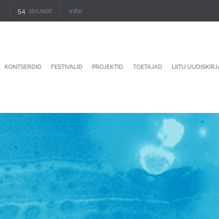
53
Info!
T
SEKUNDIT
KONTSERDID
FESTIVALID
PROJEKTID
TOETAJAD
LIITU UUDISKIR