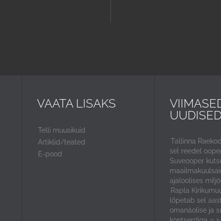
VAATA LISAKS
VIIMASE
UUDISE
Telli muusikuid
Tallinna Raeko
Artiklid/teated
sel reedel ooper
E-pood
Suveooper kuts
maailmakuulsaid
ajaloolises miljö
Rapla Kirikumuu
lõpetab sel aas
omanäolise ja s
kontserdiga
9. j