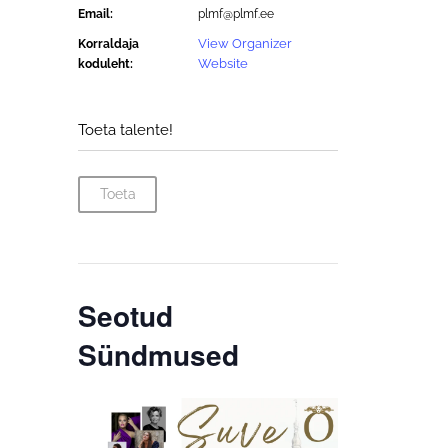
Email:
plmf@plmf.ee
View Organizer
Korraldaja
Website
koduleht:
Toeta talente!
Toeta
Seotud
Sündmused