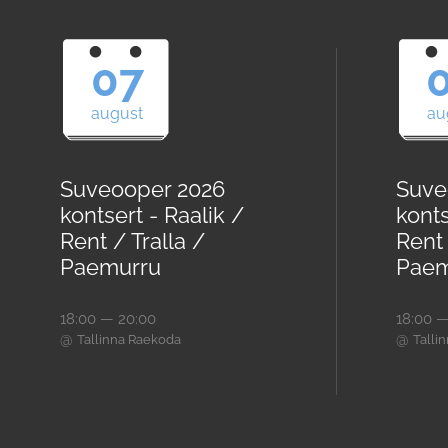
07
august
au
Suveooper 2026
Suve
kontsert - Raalik /
konts
Rent / Tralla /
Rent 
Paemurru
Paem
18:00 — 20:00
18:00 —
@
@
Tallinna Raekoda
Talli