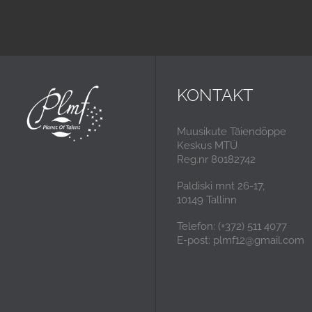
KONTAKT
Muusikute Täiendõppe
Keskus MTÜ
Reg.nr 80182742
Paldiski mnt 26-17,
10149 Tallinn
Telefon: (+372) 511 4077
E-post: plmf12@gmail.com