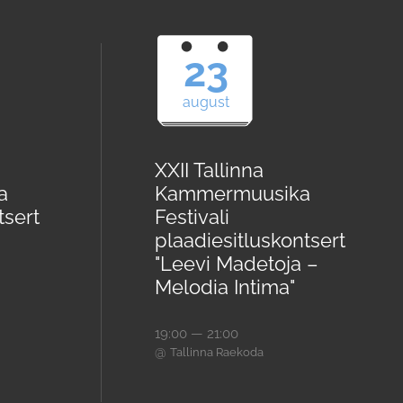
23
august
XXII Tallinna
a
Kammermuusika
tsert
Festivali
plaadiesitluskontsert
"Leevi Madetoja –
Melodia Intima"
19:00 — 21:00
@
Tallinna Raekoda