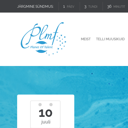
1
3
36
JÄRGMINE SÜNDMUS:
PÄEV
TUNDI
MINUTIT
MEIST
TELLI MUUSIKUID
10
juuli