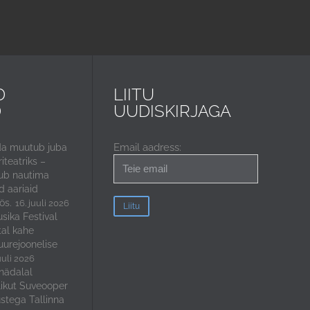
D
LIITU
D
UUDISKIRJAGA
Email aadress:
da muutub juba
iteatriks –
ub nautima
 aariaid
ös.
16. juuli 2026
sika Festival
tal kahe
uurejoonelise
uuli 2026
nädalal
ikut Suveooper
stega Tallinna