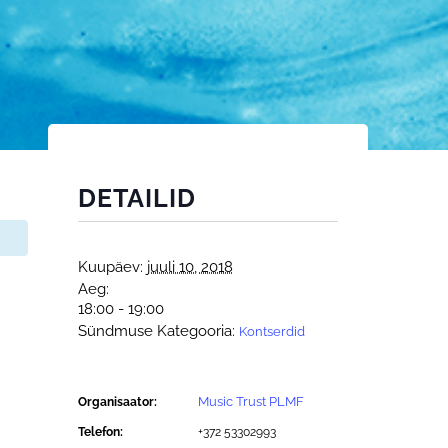
DETAILID
Kuupäev:
juuli 10, 2018
Aeg:
18:00 - 19:00
Sündmuse Kategooria:
Kontserdid
Music Trust PLMF
Organisaator:
Telefon:
+372 53302993