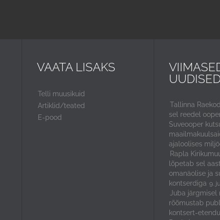
VAATA LISAKS
VIIMASE
UUDISE
Telli muusikuid
Tallinna Raeko
Artiklid/teated
sel reedel ooper
E-pood
Suveooper kuts
maailmakuulsaid
ajaloolises miljö
Rapla Kirikumuu
lõpetab sel aas
omanäolise ja s
kontserdiga
9. j
Juba järgmisel 
rõõmustab publ
kontsert-etendu