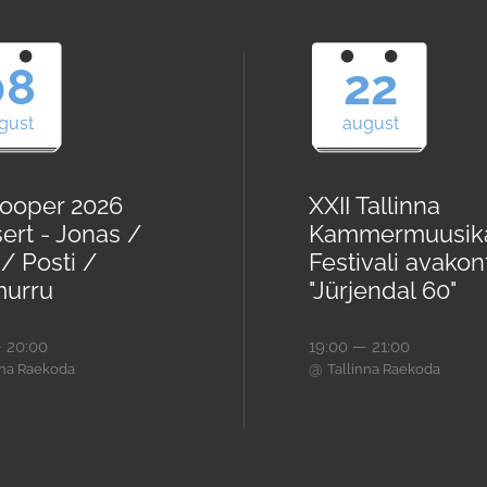
08
22
gust
august
ooper 2026
XXII Tallinna
ert - Jonas /
Kammermuusik
/ Posti /
Festivali avakon
urru
"Jürjendal 60"
 20:00
19:00 — 21:00
@
nna Raekoda
Tallinna Raekoda