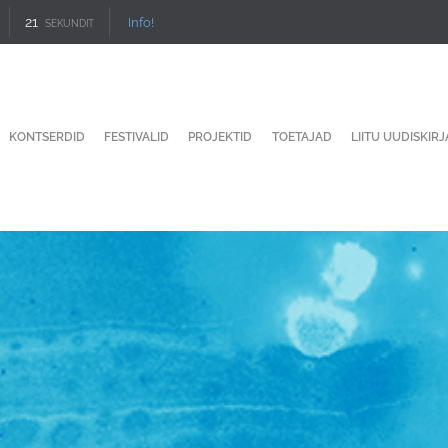
20
Info!
SEKUNDIT
KONTSERDID
FESTIVALID
PROJEKTID
TOETAJAD
LIITU UUDISKIR