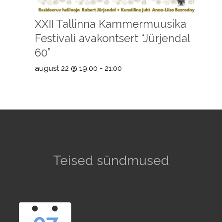
XXII Tallinna Kammermuusika
Festivali avakontsert “Jürjendal
60”
august 22 @ 19:00
-
21:00
Teised sündmused