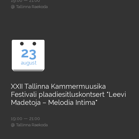
19:00 — 21:00
@
Tallinna Raekoda
23
august
XXII Tallinna Kammermuusika
Festivali plaadiesitluskontsert "Leevi
Madetoja – Melodia Intima"
19:00 — 21:00
@
Tallinna Raekoda