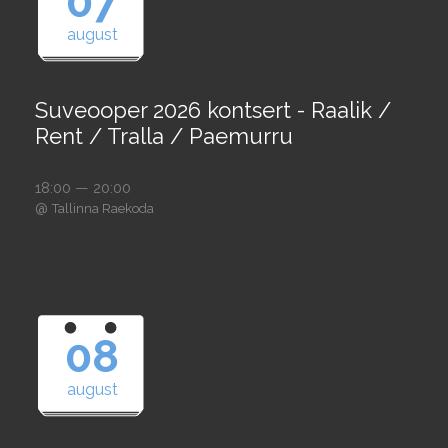
07
august
Suveooper 2026 kontsert - Raalik /
Rent / Tralla / Paemurru
18:00 — 20:00
@
Tallinna Raekoda
08
august