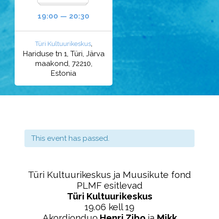
19:00 — 20:30
,
Türi Kultuurikeskus
Hariduse tn 1, Türi, Järva
maakond, 72210,
Estonia
This event has passed.
Türi Kultuurikeskus ja Muusikute fond
PLMF esitlevad
Türi Kultuurikeskus
19.06 kell 19
Akordionduo
Henri Zibo
ja
Mikk