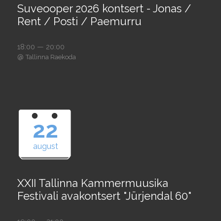
Suveooper 2026 kontsert - Jonas /
Rent / Posti / Paemurru
18:00 — 20:00
@
Tallinna Raekoda
22
august
XXII Tallinna Kammermuusika
Festivali avakontsert "Jürjendal 60"