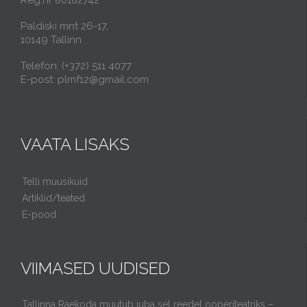
Paldiski mnt 26-17,
10149 Tallinn
Telefon: (+372) 511 4077
E-post: plmf12@gmail.com
VAATA LISAKS
Telli muusikuid
Artiklid/teated
E-pood
VIIMASED UUDISED
Tallinna Raekoda muutub juba sel reedel ooperiteatriks –