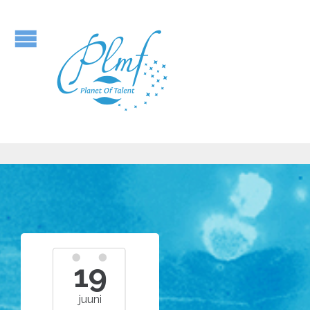
19
juuni