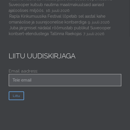
Suveooper kutsub nautima maailmakuulsaid aariaid
ajaloolises miljöös.
16. juuli 2026
Rapla Kirikumuusika Festival lõpetab sel aastal kahe
omanäolise ja suurejoonelise kontserdiga
9. juuli 2026
Juba järgmisel nädalal rõõmustab publikut Suveooper
kontsert-etendustega Tallinna Raekojas
7. juuli 2026
LIITU UUDISKIRJAGA
Email aadress: