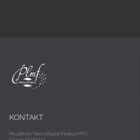
KONTAKT
Muusikute Täiendõppe Keskus MTÜ
Reg.nr 80182742