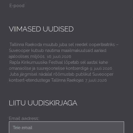
E-pood
VIIMASED UUDISED
Tallinna Raekoda muutub juba sel reedel ooperiteatriks –
Suveooper kutsub nautima maailmakuulsaid aariaid
ajaloolises miljöös.
16. juuli 2026
Rapla Kirikumuusika Festival lõpetab sel aastal kahe
omanäolise ja suurejoonelise kontserdiga
9. juuli 2026
Juba järgmisel nädalal rõõmustab publikut Suveooper
kontsert-etendustega Tallinna Raekojas
7. juuli 2026
LIITU UUDISKIRJAGA
Email aadress: