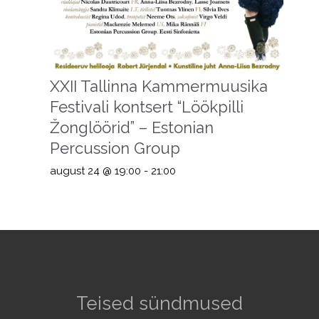
XXII Tallinna Kammermuusika
Festivali kontsert “Löökpilli
Žonglöörid” – Estonian
Percussion Group
august 24 @ 19:00
-
21:00
Teised sündmused