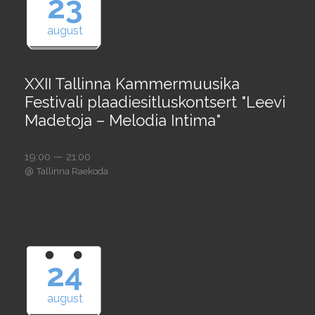
23
august
XXII Tallinna Kammermuusika
Festivali plaadiesitluskontsert "Leevi
Madetoja – Melodia Intima"
19:00 — 21:00
@
Tallinna Raekoda
24
august