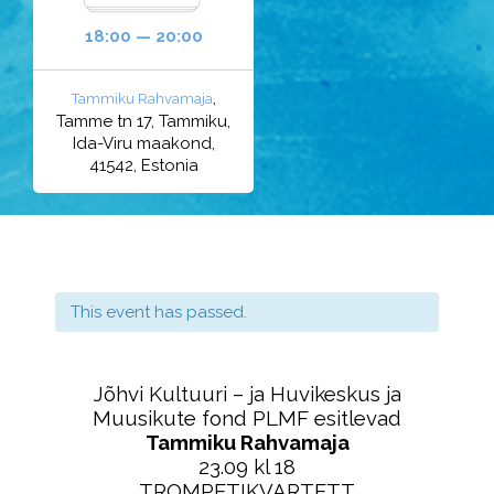
18:00 — 20:00
,
Tammiku Rahvamaja
Tamme tn 17, Tammiku,
Ida-Viru maakond,
41542, Estonia
This event has passed.
Jõhvi Kultuuri – ja Huvikeskus ja
Muusikute fond PLMF esitlevad
Tammiku Rahvamaja
23.09 kl 18
TROMPETIKVARTETT