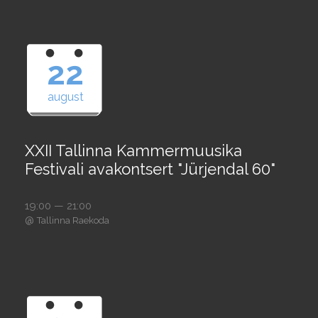
22
august
XXII Tallinna Kammermuusika
Festivali avakontsert "Jürjendal 60"
19:00 — 21:00
@
Tallinna Raekoda