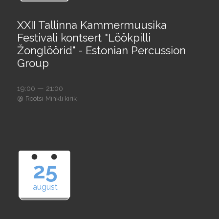
XXII Tallinna Kammermuusika
Festivali kontsert "Löökpilli
Žonglöörid" - Estonian Percussion
Group
19:00 — 21:00
@
Rootsi-Mihkli kirik
25
august