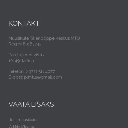
KONTAKT
Muusikute Täiendõppe Keskus MTÜ
Reg.nr 80182742
Paldiski mnt 26-17,
10149 Tallinn
Telefon: (+372) 511 4077
E-post: plmf12@gmail.com
VAATA LISAKS
Telli muusikuid
Artiklid/teated