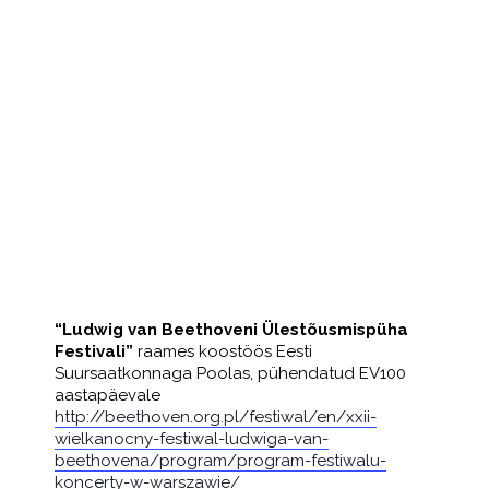
“Ludwig van Beethoveni Ülestõusmispüha
Festivali”
raames koostöös Eesti
Suursaatkonnaga Poolas, pühendatud EV100
aastapäevale
http://beethoven.org.pl/festiwal/en/xxii-
wielkanocny-festiwal-ludwiga-van-
beethovena/program/program-festiwalu-
koncerty-w-warszawie/