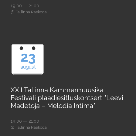
19:00 — 21:00
@
Tallinna Raekoda
23
august
XXII Tallinna Kammermuusika
Festivali plaadiesitluskontsert "Leevi
Madetoja – Melodia Intima"
19:00 — 21:00
@
Tallinna Raekoda