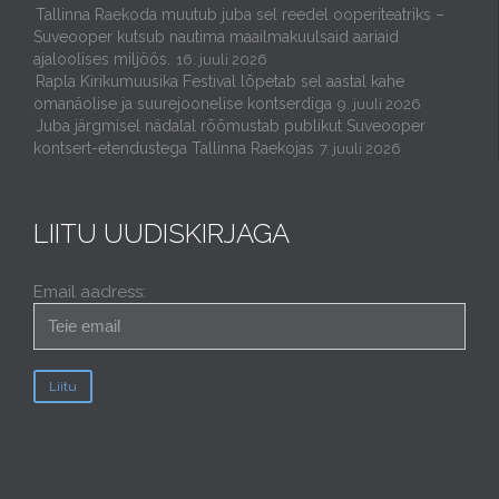
Tallinna Raekoda muutub juba sel reedel ooperiteatriks –
Suveooper kutsub nautima maailmakuulsaid aariaid
ajaloolises miljöös.
16. juuli 2026
Rapla Kirikumuusika Festival lõpetab sel aastal kahe
omanäolise ja suurejoonelise kontserdiga
9. juuli 2026
Juba järgmisel nädalal rõõmustab publikut Suveooper
kontsert-etendustega Tallinna Raekojas
7. juuli 2026
LIITU UUDISKIRJAGA
Email aadress: