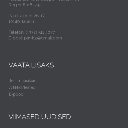
Reg.nr 80182742
Paldiski mnt 26-17,
10149 Tallinn
Telefon: (+372) 511 4077
E-post: plmf12@gmail.com
VAATA LISAKS
Telli muusikuid
Artiklid/teated
E-pood
VIIMASED UUDISED