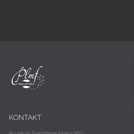
KONTAKT
Muusikute Täiendõppe Keskus MTÜ