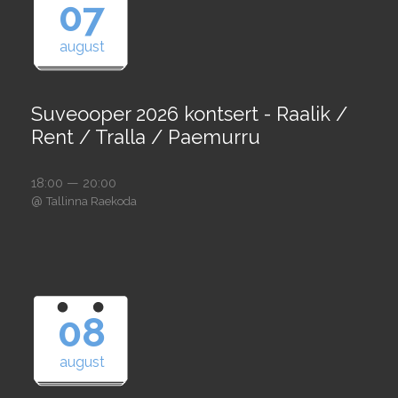
07
august
Suveooper 2026 kontsert - Raalik /
Rent / Tralla / Paemurru
18:00 — 20:00
@
Tallinna Raekoda
08
august