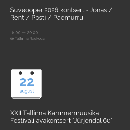
Suveooper 2026 kontsert - Jonas /
Rent / Posti / Paemurru
18:00 — 20:00
@
Tallinna Raekoda
22
august
XXII Tallinna Kammermuusika
Festivali avakontsert "Jürjendal 60"