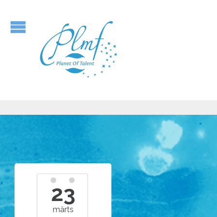
23
märts