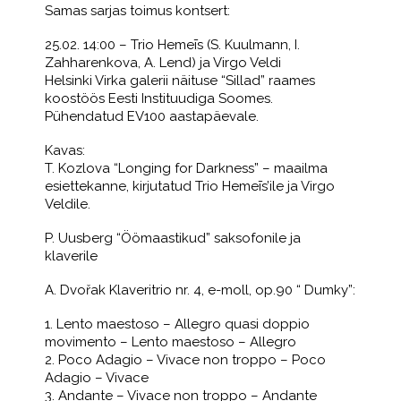
Samas sarjas toimus kontsert:
25.02. 14:00 – Trio Hemeīs (S. Kuulmann, I.
Zahharenkova, A. Lend) ja Virgo Veldi
Helsinki Virka galerii näituse “Sillad” raames
koostöös Eesti Instituudiga Soomes.
Pühendatud EV100 aastapäevale.
Kavas:
T. Kozlova “Longing for Darkness” – maailma
esiettekanne, kirjutatud Trio Hemeīs’ile ja Virgo
Veldile.
P. Uusberg “Öömaastikud” saksofonile ja
klaverile
A. Dvořak Klaveritrio nr. 4, e-moll, op.90 “ Dumky”:
1. Lento maestoso – Allegro quasi doppio
movimento – Lento maestoso – Allegro
2. Poco Adagio – Vivace non troppo – Poco
Adagio – Vivace
3. Andante – Vivace non troppo – Andante